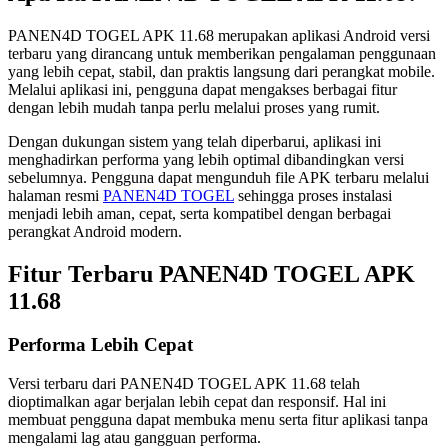
PANEN4D TOGEL APK 11.68 merupakan aplikasi Android versi
terbaru yang dirancang untuk memberikan pengalaman penggunaan
yang lebih cepat, stabil, dan praktis langsung dari perangkat mobile.
Melalui aplikasi ini, pengguna dapat mengakses berbagai fitur
dengan lebih mudah tanpa perlu melalui proses yang rumit.
Dengan dukungan sistem yang telah diperbarui, aplikasi ini
menghadirkan performa yang lebih optimal dibandingkan versi
sebelumnya. Pengguna dapat mengunduh file APK terbaru melalui
halaman resmi
PANEN4D TOGEL
sehingga proses instalasi
menjadi lebih aman, cepat, serta kompatibel dengan berbagai
perangkat Android modern.
Fitur Terbaru PANEN4D TOGEL APK
11.68
Performa Lebih Cepat
Versi terbaru dari PANEN4D TOGEL APK 11.68 telah
dioptimalkan agar berjalan lebih cepat dan responsif. Hal ini
membuat pengguna dapat membuka menu serta fitur aplikasi tanpa
mengalami lag atau gangguan performa.