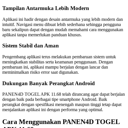
Tampilan Antarmuka Lebih Modern
Aplikasi ini hadir dengan desain antarmuka yang lebih modern dan
intuitif. Navigasi menu dibuat lebih sederhana sehingga pengguna
baru sekalipun dapat dengan mudah memahami cara menggunakan
aplikasi tanpa memerlukan panduan khusus.
Sistem Stabil dan Aman
Pengembang aplikasi terus melakukan pembaruan sistem untuk
meningkatkan stabilitas serta keamanan penggunaan. Dengan
pembaruan ini, aplikasi mampu berjalan dengan lancar dan
meminimalkan risiko error saat digunakan.
Dukungan Banyak Perangkat Android
PANEN4D TOGEL APK 11.68 telah dirancang agar dapat berjalan
dengan baik pada berbagai tipe smartphone Android. Baik
perangkat dengan spesifikasi menengah maupun tinggi tetap dapat
menjalankan aplikasi ini dengan performa yang optimal.
Cara Menggunakan PANEN4D TOGEL