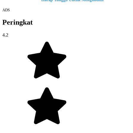
ADS
Peringkat
4.2