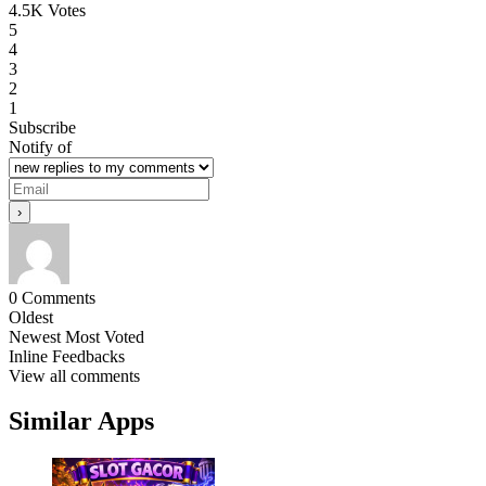
4.5K Votes
5
4
3
2
1
Subscribe
Notify of
0
Comments
Oldest
Newest
Most Voted
Inline Feedbacks
View all comments
Similar Apps