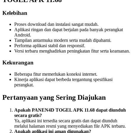
Kelebihan
Proses download dan instalasi sangat mudah.
Aplikasi ringan dan dapat berjalan pada banyak perangkat
Android.
Tampilan antarmuka modern serta mudah dipahami.
Performa aplikasi stabil dan responsif.
Versi terbaru menghadirkan peningkatan fitur serta keamanan.
Kekurangan
Beberapa fitur memerlukan koneksi internet.
Kinerja aplikasi dapat berbeda tergantung spesifikasi
perangkat.
Pertanyaan yang Sering Diajukan
Apakah PANEN4D TOGEL APK 11.68 dapat diunduh
secara gratis?
Ya, aplikasi ini tersedia secara gratis dan dapat diunduh
melalui halaman resmi yang menyediakan file APK terbaru.
Apakah aplikasi ini aman digunakan?