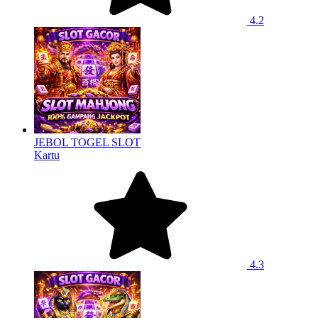
4.2
JEBOL TOGEL SLOT
Kartu
4.3