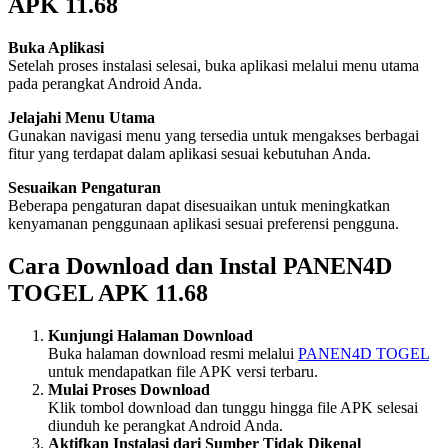
APK 11.68
Buka Aplikasi
Setelah proses instalasi selesai, buka aplikasi melalui menu utama
pada perangkat Android Anda.
Jelajahi Menu Utama
Gunakan navigasi menu yang tersedia untuk mengakses berbagai
fitur yang terdapat dalam aplikasi sesuai kebutuhan Anda.
Sesuaikan Pengaturan
Beberapa pengaturan dapat disesuaikan untuk meningkatkan
kenyamanan penggunaan aplikasi sesuai preferensi pengguna.
Cara Download dan Instal PANEN4D
TOGEL APK 11.68
Kunjungi Halaman Download
Buka halaman download resmi melalui
PANEN4D TOGEL
untuk mendapatkan file APK versi terbaru.
Mulai Proses Download
Klik tombol download dan tunggu hingga file APK selesai
diunduh ke perangkat Android Anda.
Aktifkan Instalasi dari Sumber Tidak Dikenal