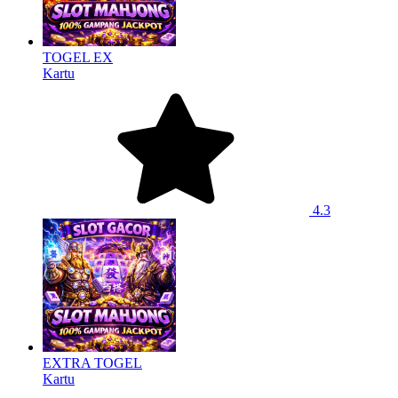
TOGEL EX
Kartu
4.3
EXTRA TOGEL
Kartu