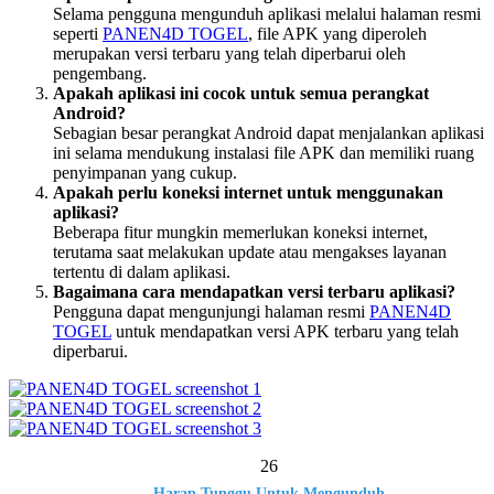
Selama pengguna mengunduh aplikasi melalui halaman resmi
seperti
PANEN4D TOGEL
, file APK yang diperoleh
merupakan versi terbaru yang telah diperbarui oleh
pengembang.
Apakah aplikasi ini cocok untuk semua perangkat
Android?
Sebagian besar perangkat Android dapat menjalankan aplikasi
ini selama mendukung instalasi file APK dan memiliki ruang
penyimpanan yang cukup.
Apakah perlu koneksi internet untuk menggunakan
aplikasi?
Beberapa fitur mungkin memerlukan koneksi internet,
terutama saat melakukan update atau mengakses layanan
tertentu di dalam aplikasi.
Bagaimana cara mendapatkan versi terbaru aplikasi?
Pengguna dapat mengunjungi halaman resmi
PANEN4D
TOGEL
untuk mendapatkan versi APK terbaru yang telah
diperbarui.
26
Harap Tunggu Untuk Mengunduh