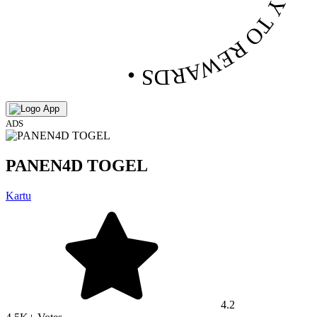
• PLAY TO REWARDS •
ADS
PANEN4D TOGEL
Kartu
4.2