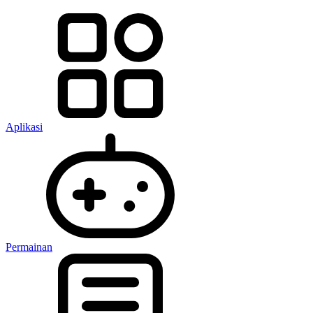
Aplikasi
Permainan