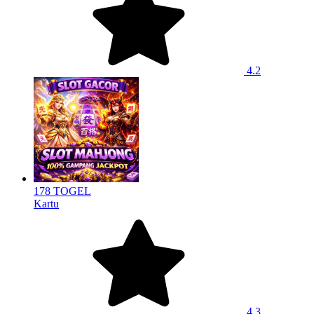
4.2
178 TOGEL
Kartu
4.3