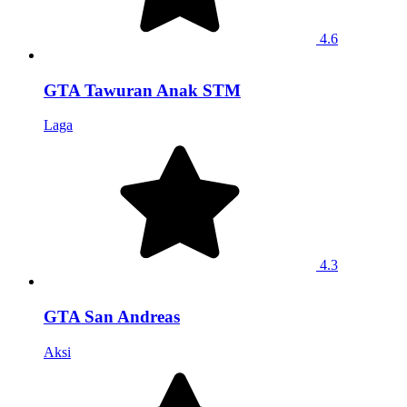
4.6
GTA Tawuran Anak STM
Laga
4.3
GTA San Andreas
Aksi