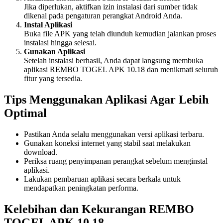
Jika diperlukan, aktifkan izin instalasi dari sumber tidak
dikenal pada pengaturan perangkat Android Anda.
Instal Aplikasi
Buka file APK yang telah diunduh kemudian jalankan proses
instalasi hingga selesai.
Gunakan Aplikasi
Setelah instalasi berhasil, Anda dapat langsung membuka
aplikasi REMBO TOGEL APK 10.18 dan menikmati seluruh
fitur yang tersedia.
Tips Menggunakan Aplikasi Agar Lebih
Optimal
Pastikan Anda selalu menggunakan versi aplikasi terbaru.
Gunakan koneksi internet yang stabil saat melakukan
download.
Periksa ruang penyimpanan perangkat sebelum menginstal
aplikasi.
Lakukan pembaruan aplikasi secara berkala untuk
mendapatkan peningkatan performa.
Kelebihan dan Kekurangan REMBO
TOGEL APK 10.18