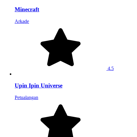
Minecraft
Arkade
4.5
Upin Ipin Universe
Petualangan