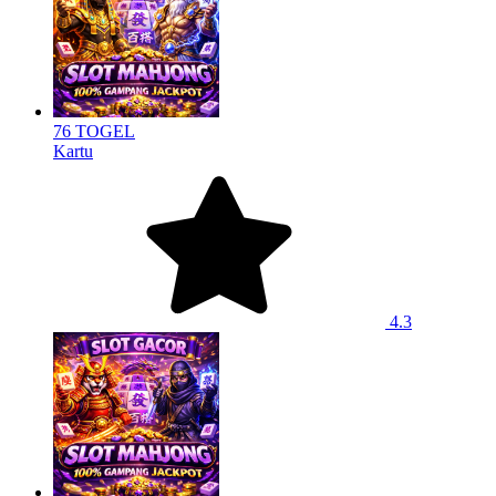
76 TOGEL
Kartu
4.3