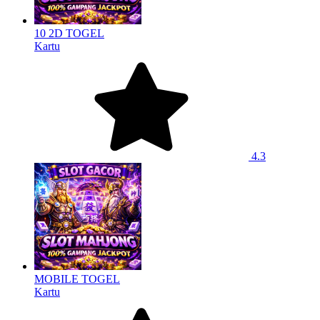
10 2D TOGEL
Kartu
4.3
MOBILE TOGEL
Kartu