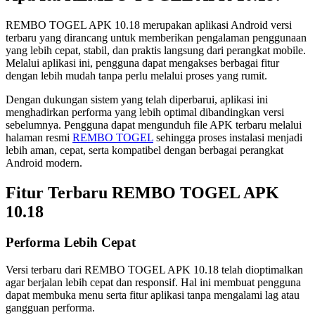
REMBO TOGEL APK 10.18 merupakan aplikasi Android versi
terbaru yang dirancang untuk memberikan pengalaman penggunaan
yang lebih cepat, stabil, dan praktis langsung dari perangkat mobile.
Melalui aplikasi ini, pengguna dapat mengakses berbagai fitur
dengan lebih mudah tanpa perlu melalui proses yang rumit.
Dengan dukungan sistem yang telah diperbarui, aplikasi ini
menghadirkan performa yang lebih optimal dibandingkan versi
sebelumnya. Pengguna dapat mengunduh file APK terbaru melalui
halaman resmi
REMBO TOGEL
sehingga proses instalasi menjadi
lebih aman, cepat, serta kompatibel dengan berbagai perangkat
Android modern.
Fitur Terbaru REMBO TOGEL APK
10.18
Performa Lebih Cepat
Versi terbaru dari REMBO TOGEL APK 10.18 telah dioptimalkan
agar berjalan lebih cepat dan responsif. Hal ini membuat pengguna
dapat membuka menu serta fitur aplikasi tanpa mengalami lag atau
gangguan performa.