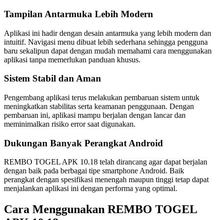
Tampilan Antarmuka Lebih Modern
Aplikasi ini hadir dengan desain antarmuka yang lebih modern dan
intuitif. Navigasi menu dibuat lebih sederhana sehingga pengguna
baru sekalipun dapat dengan mudah memahami cara menggunakan
aplikasi tanpa memerlukan panduan khusus.
Sistem Stabil dan Aman
Pengembang aplikasi terus melakukan pembaruan sistem untuk
meningkatkan stabilitas serta keamanan penggunaan. Dengan
pembaruan ini, aplikasi mampu berjalan dengan lancar dan
meminimalkan risiko error saat digunakan.
Dukungan Banyak Perangkat Android
REMBO TOGEL APK 10.18 telah dirancang agar dapat berjalan
dengan baik pada berbagai tipe smartphone Android. Baik
perangkat dengan spesifikasi menengah maupun tinggi tetap dapat
menjalankan aplikasi ini dengan performa yang optimal.
Cara Menggunakan REMBO TOGEL