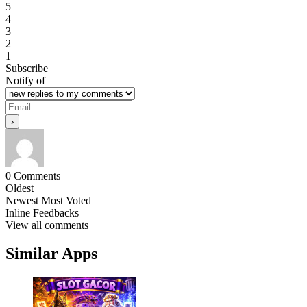
5
4
3
2
1
Subscribe
Notify of
0
Comments
Oldest
Newest
Most Voted
Inline Feedbacks
View all comments
Similar Apps