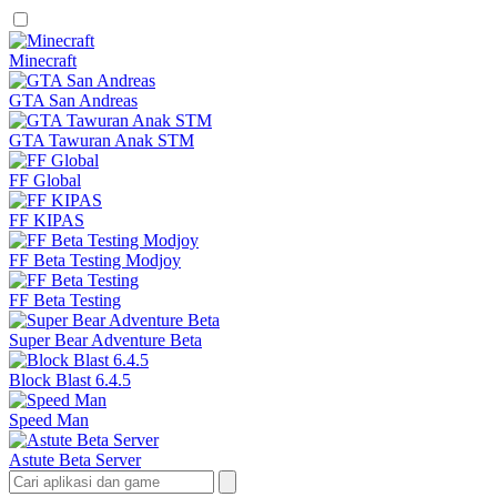
Minecraft
GTA San Andreas
GTA Tawuran Anak STM
FF Global
FF KIPAS
FF Beta Testing Modjoy
FF Beta Testing
Super Bear Adventure Beta
Block Blast 6.4.5
Speed Man
Astute Beta Server