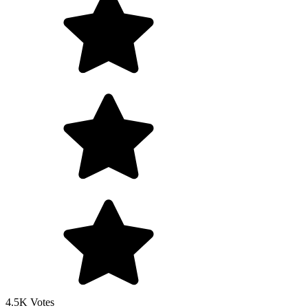
4.5K Votes