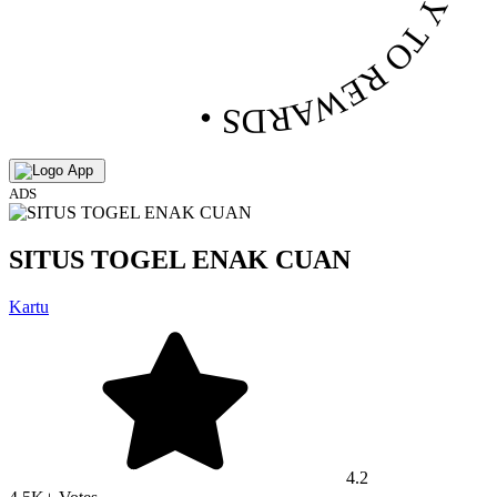
• PLAY TO REWARDS •
ADS
SITUS TOGEL ENAK CUAN
Kartu
4.2