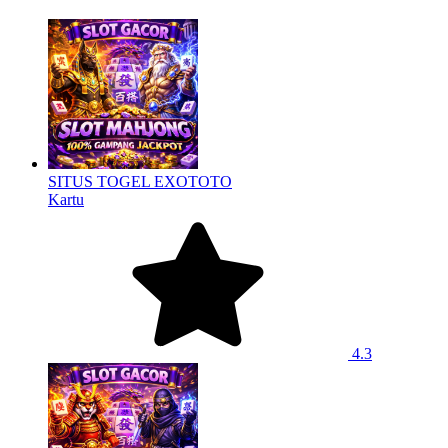
SITUS TOGEL EXOTOTO
Kartu
4.3