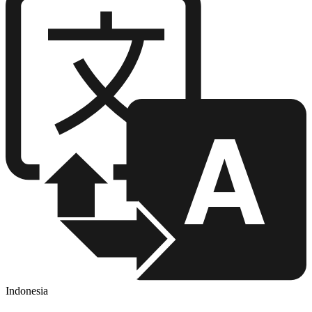
Indonesia