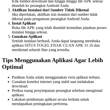
Klik tombol download dan tunggu hingga file APK selesai
diunduh ke perangkat Android Anda.
Aktifkan Instalasi dari Sumber Tidak Dikenal
Jika diperlukan, aktifkan izin instalasi dari sumber tidak
dikenal pada pengaturan perangkat Android Anda.
Instal Aplikasi
Buka file APK yang telah diunduh kemudian jalankan proses
instalasi hingga selesai.
Gunakan Aplikasi
Setelah instalasi berhasil, Anda dapat langsung membuka
aplikasi SITUS TOGEL ENAK CUAN APK 31.16 dan
menikmati seluruh fitur yang tersedia.
Tips Menggunakan Aplikasi Agar Lebih
Optimal
Pastikan Anda selalu menggunakan versi aplikasi terbaru.
Gunakan koneksi internet yang stabil saat melakukan
download.
Periksa ruang penyimpanan perangkat sebelum menginstal
aplikasi.
Lakukan pembaruan aplikasi secara berkala untuk
mendapatkan peningkatan performa.