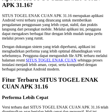
APK 31.16?
SITUS TOGEL ENAK CUAN APK 31.16 merupakan aplikasi
Android versi terbaru yang dirancang untuk memberikan
pengalaman penggunaan yang lebih cepat, stabil, dan praktis
langsung dari perangkat mobile. Melalui aplikasi ini, pengguna
dapat mengakses berbagai fitur dengan lebih mudah tanpa perlu
melalui proses yang rumit.
Dengan dukungan sistem yang telah diperbarui, aplikasi ini
menghadirkan performa yang lebih optimal dibandingkan versi
sebelumnya. Pengguna dapat mengunduh file APK terbaru melalui
halaman resmi
SITUS TOGEL ENAK CUAN
sehingga proses
instalasi menjadi lebih aman, cepat, serta kompatibel dengan
berbagai perangkat Android modern.
Fitur Terbaru SITUS TOGEL ENAK
CUAN APK 31.16
Performa Lebih Cepat
Versi terbaru dari SITUS TOGEL ENAK CUAN APK 31.16 telah
dioptimalkan agar berjalan lebih cepat dan responsif. Hal ini