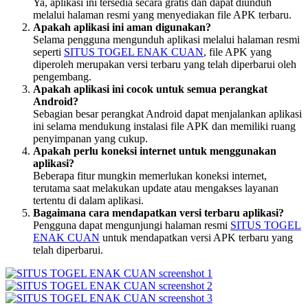
Ya, aplikasi ini tersedia secara gratis dan dapat diunduh
melalui halaman resmi yang menyediakan file APK terbaru.
Apakah aplikasi ini aman digunakan?
Selama pengguna mengunduh aplikasi melalui halaman resmi
seperti
SITUS TOGEL ENAK CUAN
, file APK yang
diperoleh merupakan versi terbaru yang telah diperbarui oleh
pengembang.
Apakah aplikasi ini cocok untuk semua perangkat
Android?
Sebagian besar perangkat Android dapat menjalankan aplikasi
ini selama mendukung instalasi file APK dan memiliki ruang
penyimpanan yang cukup.
Apakah perlu koneksi internet untuk menggunakan
aplikasi?
Beberapa fitur mungkin memerlukan koneksi internet,
terutama saat melakukan update atau mengakses layanan
tertentu di dalam aplikasi.
Bagaimana cara mendapatkan versi terbaru aplikasi?
Pengguna dapat mengunjungi halaman resmi
SITUS TOGEL
ENAK CUAN
untuk mendapatkan versi APK terbaru yang
telah diperbarui.