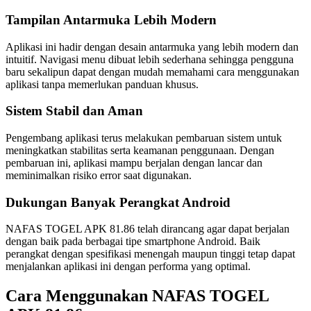
Tampilan Antarmuka Lebih Modern
Aplikasi ini hadir dengan desain antarmuka yang lebih modern dan
intuitif. Navigasi menu dibuat lebih sederhana sehingga pengguna
baru sekalipun dapat dengan mudah memahami cara menggunakan
aplikasi tanpa memerlukan panduan khusus.
Sistem Stabil dan Aman
Pengembang aplikasi terus melakukan pembaruan sistem untuk
meningkatkan stabilitas serta keamanan penggunaan. Dengan
pembaruan ini, aplikasi mampu berjalan dengan lancar dan
meminimalkan risiko error saat digunakan.
Dukungan Banyak Perangkat Android
NAFAS TOGEL APK 81.86 telah dirancang agar dapat berjalan
dengan baik pada berbagai tipe smartphone Android. Baik
perangkat dengan spesifikasi menengah maupun tinggi tetap dapat
menjalankan aplikasi ini dengan performa yang optimal.
Cara Menggunakan NAFAS TOGEL