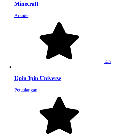
Minecraft
Arkade
4.5
Upin Ipin Universe
Petualangan