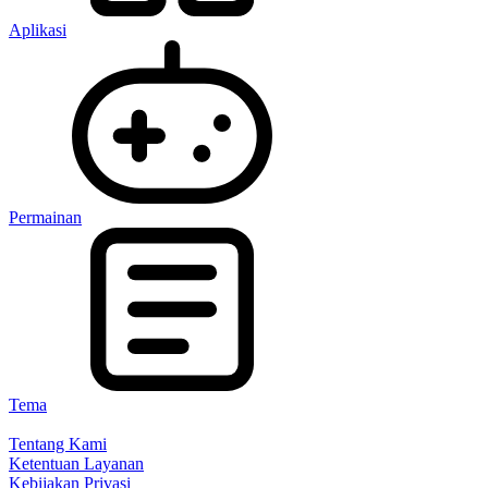
Aplikasi
Permainan
Tema
Tentang Kami
Ketentuan Layanan
Kebijakan Privasi