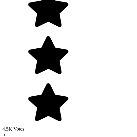
4.5K Votes
5