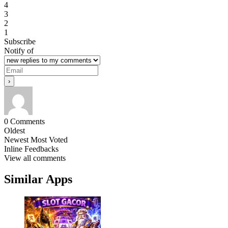
4
3
2
1
Subscribe
Notify of
0
Comments
Oldest
Newest
Most Voted
Inline Feedbacks
View all comments
Similar Apps