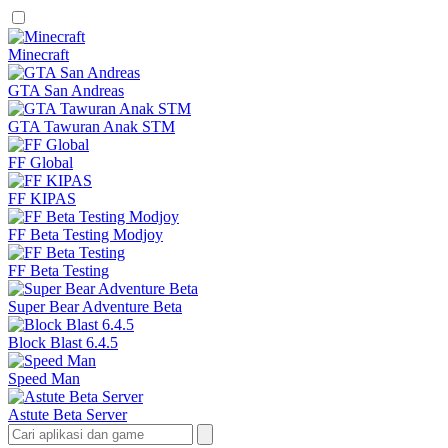
Minecraft
GTA San Andreas
GTA Tawuran Anak STM
FF Global
FF KIPAS
FF Beta Testing Modjoy
FF Beta Testing
Super Bear Adventure Beta
Block Blast 6.4.5
Speed Man
Astute Beta Server