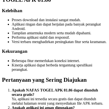
Kelebihan
Proses download dan instalasi sangat mudah.
Aplikasi ringan dan dapat berjalan pada banyak perangkat
Android.
Tampilan antarmuka modern serta mudah dipahami.
Performa aplikasi stabil dan responsif.
Versi terbaru menghadirkan peningkatan fitur serta keamanan.
Kekurangan
Beberapa fitur memerlukan koneksi internet.
Kinerja aplikasi dapat berbeda tergantung spesifikasi
perangkat.
Pertanyaan yang Sering Diajukan
Apakah NAFAS TOGEL APK 81.86 dapat diunduh
secara gratis?
Ya, aplikasi ini tersedia secara gratis dan dapat diunduh
melalui halaman resmi yang menyediakan file APK terbaru.
Apakah aplikasi ini aman digunakan?