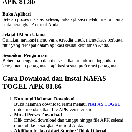
APK 81.86
Buka Aplikasi
Setelah proses instalasi selesai, buka aplikasi melalui menu utama
pada perangkat Android Anda.
Jelajahi Menu Utama
Gunakan navigasi menu yang tersedia untuk mengakses berbagai
fitur yang terdapat dalam aplikasi sesuai kebutuhan Anda.
Sesuaikan Pengaturan
Beberapa pengaturan dapat disesuaikan untuk meningkatkan
kenyamanan penggunaan aplikasi sesuai preferensi pengguna.
Cara Download dan Instal NAFAS
TOGEL APK 81.86
Kunjungi Halaman Download
Buka halaman download resmi melalui
NAFAS TOGEL
untuk mendapatkan file APK versi terbaru.
Mulai Proses Download
Klik tombol download dan tunggu hingga file APK selesai
diunduh ke perangkat Android Anda.
Aktifkan Instalasi dari Sumber Tidak Dikenal