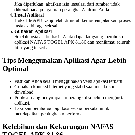
Jika diperlukan, aktifkan izin instalasi dari sumber tidak
dikenal pada pengaturan perangkat Android Anda.
Instal Aplikasi
Buka file APK yang telah diunduh kemudian jalankan proses
instalasi hingga selesai.
Gunakan Aplikasi
Setelah instalasi berhasil, Anda dapat langsung membuka
aplikasi NAFAS TOGEL APK 81.86 dan menikmati seluruh
fitur yang tersedia.
Tips Menggunakan Aplikasi Agar Lebih
Optimal
Pastikan Anda selalu menggunakan versi aplikasi terbaru.
Gunakan koneksi internet yang stabil saat melakukan
download.
Periksa ruang penyimpanan perangkat sebelum menginstal
aplikasi.
Lakukan pembaruan aplikasi secara berkala untuk
mendapatkan peningkatan performa.
Kelebihan dan Kekurangan NAFAS
TOGEL APK 81.86