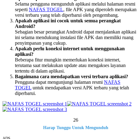
Selama pengguna mengunduh aplikasi melalui halaman resmi
seperti
NAFAS TOGEL
, file APK yang diperoleh merupakan
versi terbaru yang telah diperbarui oleh pengembang.
Apakah aplikasi ini cocok untuk semua perangkat
Android?
Sebagian besar perangkat Android dapat menjalankan aplikasi
ini selama mendukung instalasi file APK dan memiliki ruang
penyimpanan yang cukup.
Apakah perlu koneksi internet untuk menggunakan
aplikasi?
Beberapa fitur mungkin memerlukan koneksi internet,
terutama saat melakukan update atau mengakses layanan
tertentu di dalam aplikasi.
Bagaimana cara mendapatkan versi terbaru aplikasi?
Pengguna dapat mengunjungi halaman resmi
NAFAS
TOGEL
untuk mendapatkan versi APK terbaru yang telah
diperbarui.
26
Harap Tunggu Untuk Mengunduh
ADS