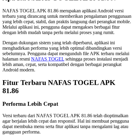
NAFAS TOGEL APK 81.86 merupakan aplikasi Android versi
terbaru yang dirancang untuk memberikan pengalaman penggunaan
yang lebih cepat, stabil, dan praktis langsung dari perangkat mobile.
Melalui aplikasi ini, pengguna dapat mengakses berbagai fitur
dengan lebih mudah tanpa perlu melalui proses yang rumit.
Dengan dukungan sistem yang telah diperbarui, aplikasi ini
menghadirkan performa yang lebih optimal dibandingkan versi
sebelumnya. Pengguna dapat mengunduh file APK terbaru melalui
halaman resmi
NAFAS TOGEL
sehingga proses instalasi menjadi
lebih aman, cepat, serta kompatibel dengan berbagai perangkat
Android modern.
Fitur Terbaru NAFAS TOGEL APK
81.86
Performa Lebih Cepat
Versi terbaru dari NAFAS TOGEL APK 81.86 telah dioptimalkan
agar berjalan lebih cepat dan responsif. Hal ini membuat pengguna
dapat membuka menu serta fitur aplikasi tanpa mengalami lag atau
gangguan performa.