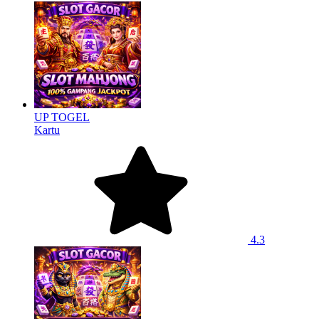
UP TOGEL
Kartu
4.3