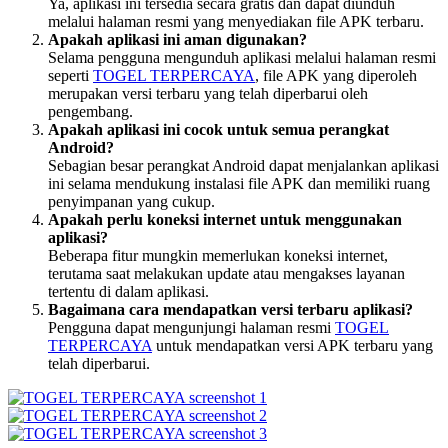
Ya, aplikasi ini tersedia secara gratis dan dapat diunduh
melalui halaman resmi yang menyediakan file APK terbaru.
Apakah aplikasi ini aman digunakan?
Selama pengguna mengunduh aplikasi melalui halaman resmi
seperti
TOGEL TERPERCAYA
, file APK yang diperoleh
merupakan versi terbaru yang telah diperbarui oleh
pengembang.
Apakah aplikasi ini cocok untuk semua perangkat
Android?
Sebagian besar perangkat Android dapat menjalankan aplikasi
ini selama mendukung instalasi file APK dan memiliki ruang
penyimpanan yang cukup.
Apakah perlu koneksi internet untuk menggunakan
aplikasi?
Beberapa fitur mungkin memerlukan koneksi internet,
terutama saat melakukan update atau mengakses layanan
tertentu di dalam aplikasi.
Bagaimana cara mendapatkan versi terbaru aplikasi?
Pengguna dapat mengunjungi halaman resmi
TOGEL
TERPERCAYA
untuk mendapatkan versi APK terbaru yang
telah diperbarui.