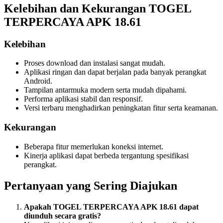
Kelebihan dan Kekurangan TOGEL
TERPERCAYA APK 18.61
Kelebihan
Proses download dan instalasi sangat mudah.
Aplikasi ringan dan dapat berjalan pada banyak perangkat
Android.
Tampilan antarmuka modern serta mudah dipahami.
Performa aplikasi stabil dan responsif.
Versi terbaru menghadirkan peningkatan fitur serta keamanan.
Kekurangan
Beberapa fitur memerlukan koneksi internet.
Kinerja aplikasi dapat berbeda tergantung spesifikasi
perangkat.
Pertanyaan yang Sering Diajukan
Apakah TOGEL TERPERCAYA APK 18.61 dapat
diunduh secara gratis?