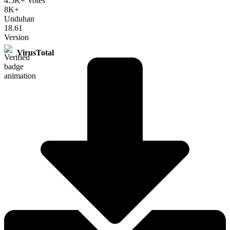
4.5K+ Votes
8K+
Unduhan
18.61
Version
VirusTotal