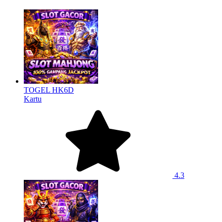
TOGEL HK6D
Kartu
4.3