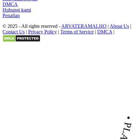
DMCA
Hubungi kami
Penafian
© 2025 - All rights reserved -
ARVATERAMALHO
|
About Us
|
Contact Us
|
Privacy Policy
|
Terms of Service
|
DMCA
|