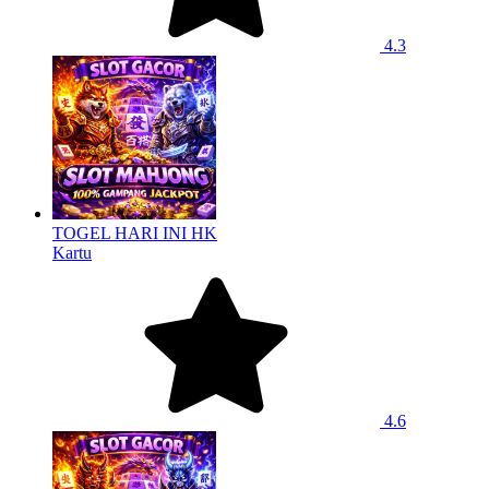
4.3
TOGEL HARI INI HK
Kartu
4.6