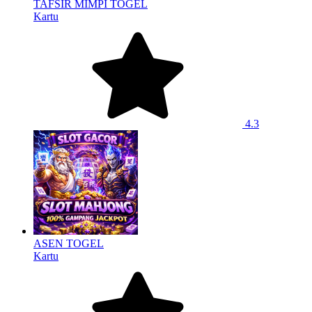
TAFSIR MIMPI TOGEL
Kartu
4.3
ASEN TOGEL
Kartu