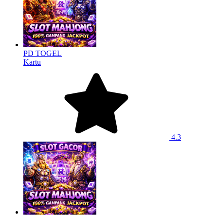
PD TOGEL
Kartu
4.3