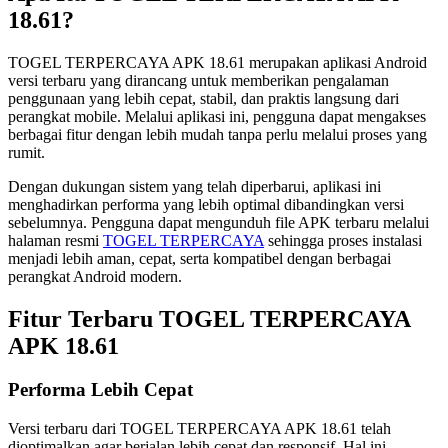
18.61?
TOGEL TERPERCAYA APK 18.61 merupakan aplikasi Android
versi terbaru yang dirancang untuk memberikan pengalaman
penggunaan yang lebih cepat, stabil, dan praktis langsung dari
perangkat mobile. Melalui aplikasi ini, pengguna dapat mengakses
berbagai fitur dengan lebih mudah tanpa perlu melalui proses yang
rumit.
Dengan dukungan sistem yang telah diperbarui, aplikasi ini
menghadirkan performa yang lebih optimal dibandingkan versi
sebelumnya. Pengguna dapat mengunduh file APK terbaru melalui
halaman resmi
TOGEL TERPERCAYA
sehingga proses instalasi
menjadi lebih aman, cepat, serta kompatibel dengan berbagai
perangkat Android modern.
Fitur Terbaru TOGEL TERPERCAYA
APK 18.61
Performa Lebih Cepat
Versi terbaru dari TOGEL TERPERCAYA APK 18.61 telah
dioptimalkan agar berjalan lebih cepat dan responsif. Hal ini