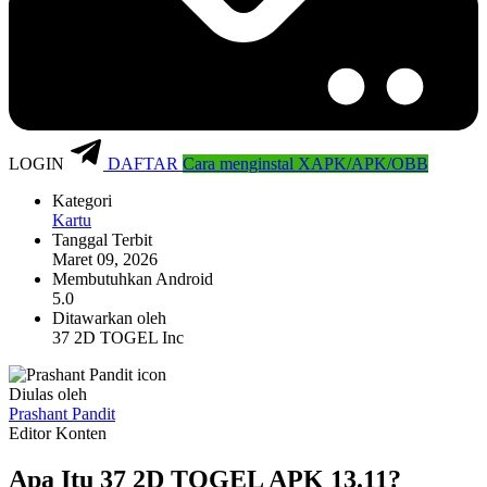
LOGIN
DAFTAR
Cara menginstal XAPK/APK/OBB
Kategori
Kartu
Tanggal Terbit
Maret 09, 2026
Membutuhkan Android
5.0
Ditawarkan oleh
37 2D TOGEL Inc
Diulas oleh
Prashant Pandit
Editor Konten
Apa Itu 37 2D TOGEL APK 13.11?