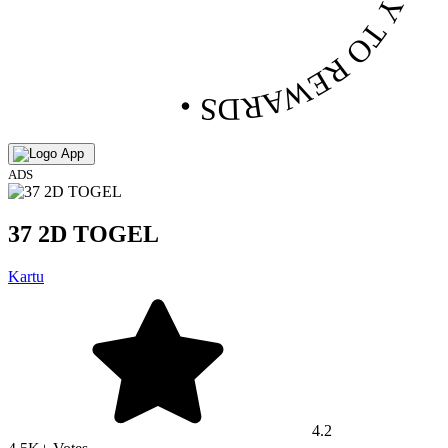
• PLAY TO REWARDS •
ADS
37 2D TOGEL
Kartu
4.2