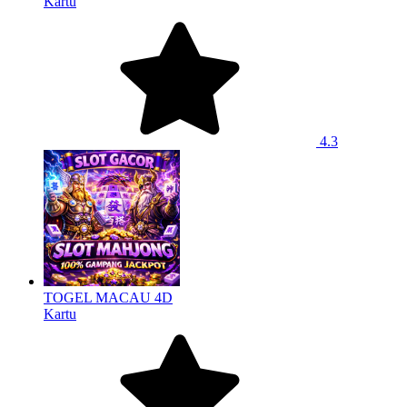
Kartu
4.3
TOGEL MACAU 4D
Kartu