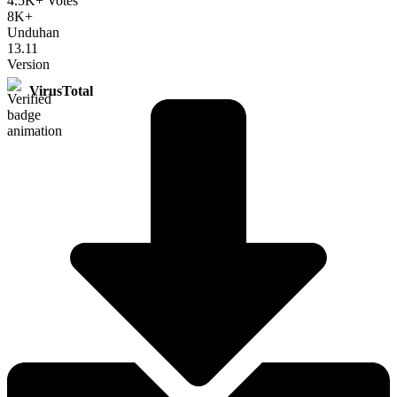
4.5K+ Votes
8K+
Unduhan
13.11
Version
VirusTotal