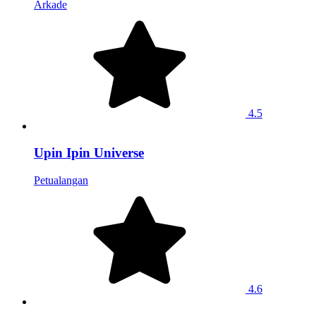
Arkade
4.5
Upin Ipin Universe
Petualangan
4.6