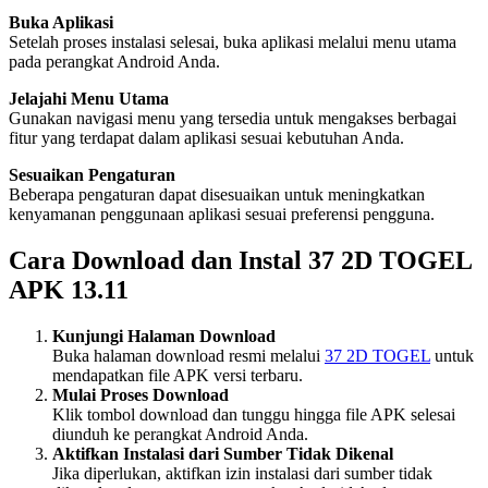
Buka Aplikasi
Setelah proses instalasi selesai, buka aplikasi melalui menu utama
pada perangkat Android Anda.
Jelajahi Menu Utama
Gunakan navigasi menu yang tersedia untuk mengakses berbagai
fitur yang terdapat dalam aplikasi sesuai kebutuhan Anda.
Sesuaikan Pengaturan
Beberapa pengaturan dapat disesuaikan untuk meningkatkan
kenyamanan penggunaan aplikasi sesuai preferensi pengguna.
Cara Download dan Instal 37 2D TOGEL
APK 13.11
Kunjungi Halaman Download
Buka halaman download resmi melalui
37 2D TOGEL
untuk
mendapatkan file APK versi terbaru.
Mulai Proses Download
Klik tombol download dan tunggu hingga file APK selesai
diunduh ke perangkat Android Anda.
Aktifkan Instalasi dari Sumber Tidak Dikenal
Jika diperlukan, aktifkan izin instalasi dari sumber tidak