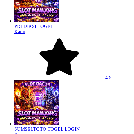
PREDIKSI TOGEL
Kartu
4.6
SUMSELTOTO TOGEL LOGIN