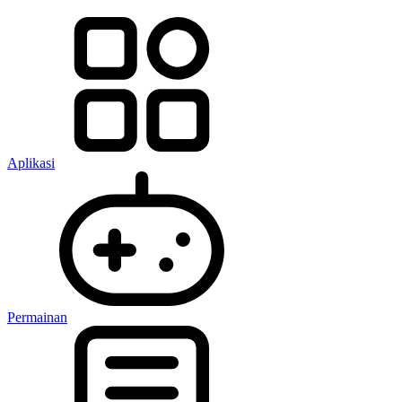
Aplikasi
Permainan