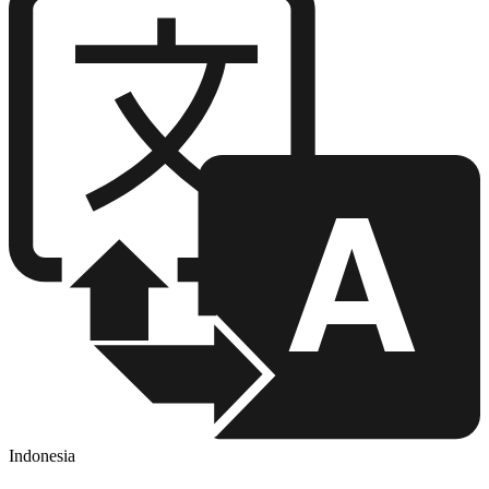
Indonesia