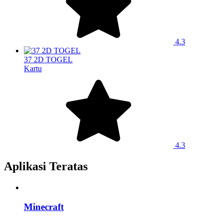
4.3
37 2D TOGEL
Kartu
4.3
Aplikasi Teratas
Minecraft