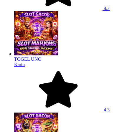
4.2
TOGEL UNO
Kartu
4.3