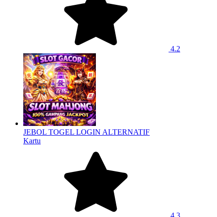
4.2
JEBOL TOGEL LOGIN ALTERNATIF
Kartu
4.3