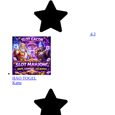
4.3
HAO TOGEL
Kartu