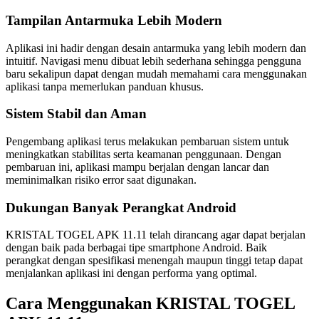
Tampilan Antarmuka Lebih Modern
Aplikasi ini hadir dengan desain antarmuka yang lebih modern dan
intuitif. Navigasi menu dibuat lebih sederhana sehingga pengguna
baru sekalipun dapat dengan mudah memahami cara menggunakan
aplikasi tanpa memerlukan panduan khusus.
Sistem Stabil dan Aman
Pengembang aplikasi terus melakukan pembaruan sistem untuk
meningkatkan stabilitas serta keamanan penggunaan. Dengan
pembaruan ini, aplikasi mampu berjalan dengan lancar dan
meminimalkan risiko error saat digunakan.
Dukungan Banyak Perangkat Android
KRISTAL TOGEL APK 11.11 telah dirancang agar dapat berjalan
dengan baik pada berbagai tipe smartphone Android. Baik
perangkat dengan spesifikasi menengah maupun tinggi tetap dapat
menjalankan aplikasi ini dengan performa yang optimal.
Cara Menggunakan KRISTAL TOGEL