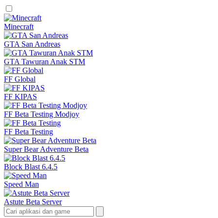
Minecraft
GTA San Andreas
GTA Tawuran Anak STM
FF Global
FF KIPAS
FF Beta Testing Modjoy
FF Beta Testing
Super Bear Adventure Beta
Block Blast 6.4.5
Speed Man
Astute Beta Server