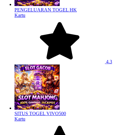
PENGELUARAN TOGEL HK
Kartu
4.3
SITUS TOGEL VIVO500
Kartu