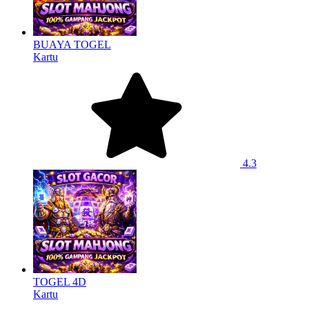
BUAYA TOGEL
Kartu
4.3
TOGEL 4D
Kartu