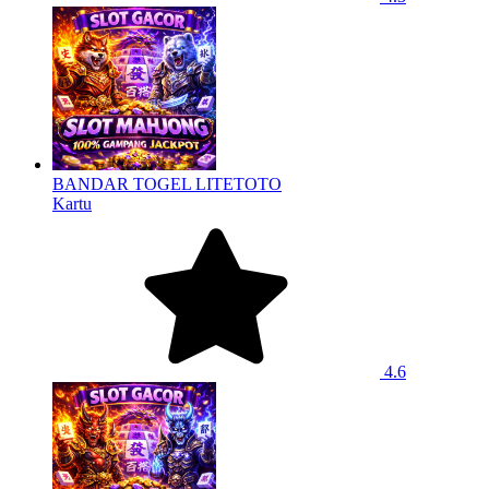
BANDAR TOGEL LITETOTO
Kartu
4.6