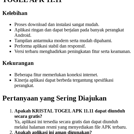
Kelebihan
Proses download dan instalasi sangat mudah.
Aplikasi ringan dan dapat berjalan pada banyak perangkat
Android.
Tampilan antarmuka modern serta mudah dipahami.
Performa aplikasi stabil dan responsif.
Versi terbaru menghadirkan peningkatan fitur serta keamanan.
Kekurangan
Beberapa fitur memerlukan koneksi internet.
Kinerja aplikasi dapat berbeda tergantung spesifikasi
perangkat.
Pertanyaan yang Sering Diajukan
Apakah KRISTAL TOGEL APK 11.11 dapat diunduh
secara gratis?
Ya, aplikasi ini tersedia secara gratis dan dapat diunduh
melalui halaman resmi yang menyediakan file APK terbaru.
Apakah aplikasi ini aman digunakan?