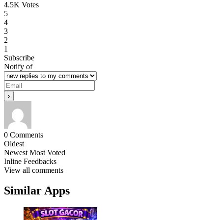
4.5K Votes
5
4
3
2
1
Subscribe
Notify of
0
Comments
Oldest
Newest
Most Voted
Inline Feedbacks
View all comments
Similar Apps