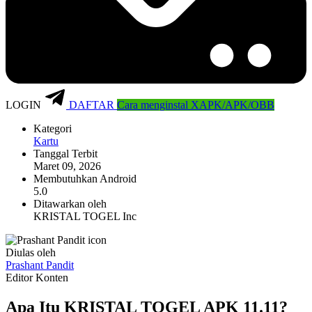
LOGIN
DAFTAR
Cara menginstal XAPK/APK/OBB
Kategori
Kartu
Tanggal Terbit
Maret 09, 2026
Membutuhkan Android
5.0
Ditawarkan oleh
KRISTAL TOGEL Inc
Diulas oleh
Prashant Pandit
Editor Konten
Apa Itu KRISTAL TOGEL APK 11.11?