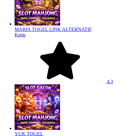
MARIA TOGEL LINK ALTERNATIF
Kartu
4.3
YUK TOGEL