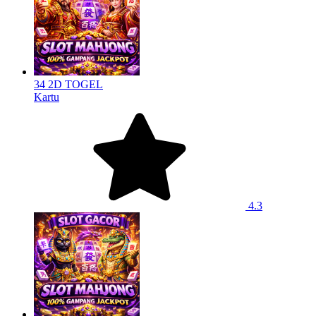
34 2D TOGEL
Kartu
4.3