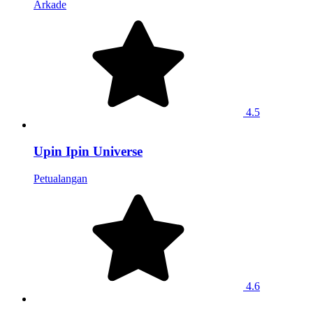
Arkade
4.5
Upin Ipin Universe
Petualangan
4.6