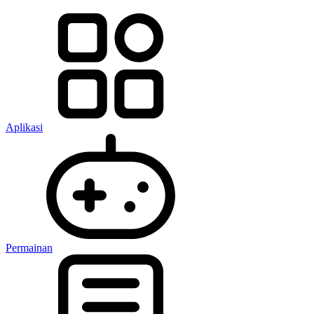
Aplikasi
Permainan