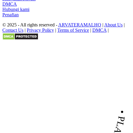
DMCA
Hubungi kami
Penafian
© 2025 - All rights reserved -
ARVATERAMALHO
|
About Us
|
Contact Us
|
Privacy Policy
|
Terms of Service
|
DMCA
|