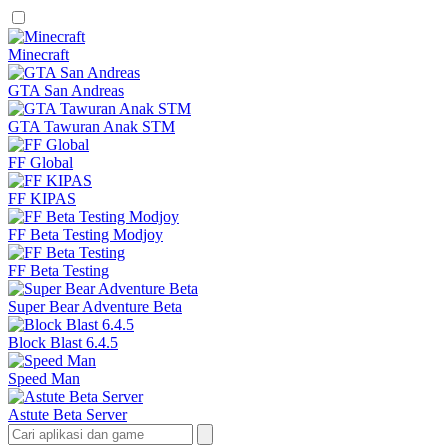
Minecraft
GTA San Andreas
GTA Tawuran Anak STM
FF Global
FF KIPAS
FF Beta Testing Modjoy
FF Beta Testing
Super Bear Adventure Beta
Block Blast 6.4.5
Speed Man
Astute Beta Server