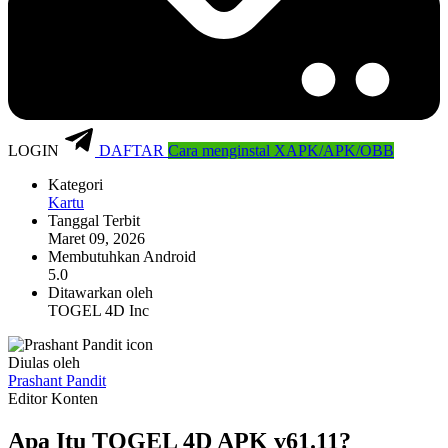
LOGIN
DAFTAR
Cara menginstal XAPK/APK/OBB
Kategori
Kartu
Tanggal Terbit
Maret 09, 2026
Membutuhkan Android
5.0
Ditawarkan oleh
TOGEL 4D Inc
Diulas oleh
Prashant Pandit
Editor Konten
Apa Itu TOGEL 4D APK v61.11?