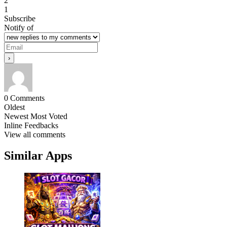
2
1
Subscribe
Notify of
0
Comments
Oldest
Newest
Most Voted
Inline Feedbacks
View all comments
Similar Apps