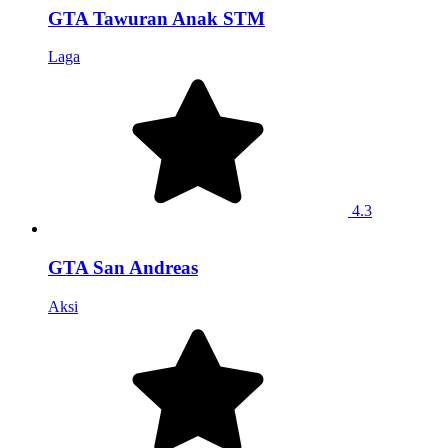
GTA Tawuran Anak STM
Laga
4.3
GTA San Andreas
Aksi