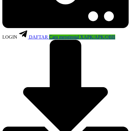
LOGIN
DAFTAR
Cara menginstal XAPK/APK/OBB