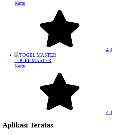
Kartu
4.3
TOGEL MASTER
Kartu
4.3
Aplikasi Teratas