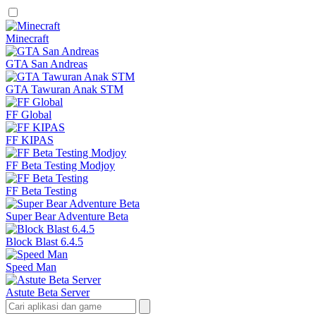
Minecraft
GTA San Andreas
GTA Tawuran Anak STM
FF Global
FF KIPAS
FF Beta Testing Modjoy
FF Beta Testing
Super Bear Adventure Beta
Block Blast 6.4.5
Speed Man
Astute Beta Server