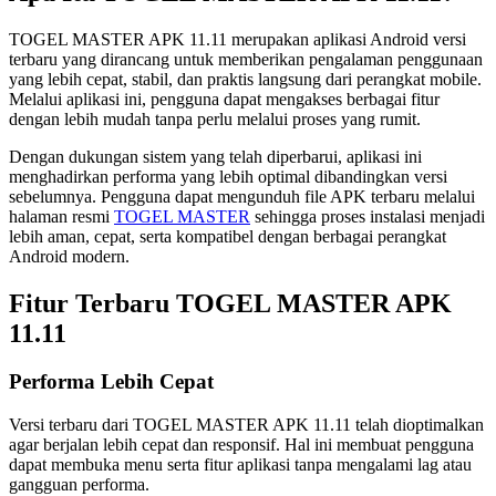
TOGEL MASTER APK 11.11 merupakan aplikasi Android versi
terbaru yang dirancang untuk memberikan pengalaman penggunaan
yang lebih cepat, stabil, dan praktis langsung dari perangkat mobile.
Melalui aplikasi ini, pengguna dapat mengakses berbagai fitur
dengan lebih mudah tanpa perlu melalui proses yang rumit.
Dengan dukungan sistem yang telah diperbarui, aplikasi ini
menghadirkan performa yang lebih optimal dibandingkan versi
sebelumnya. Pengguna dapat mengunduh file APK terbaru melalui
halaman resmi
TOGEL MASTER
sehingga proses instalasi menjadi
lebih aman, cepat, serta kompatibel dengan berbagai perangkat
Android modern.
Fitur Terbaru TOGEL MASTER APK
11.11
Performa Lebih Cepat
Versi terbaru dari TOGEL MASTER APK 11.11 telah dioptimalkan
agar berjalan lebih cepat dan responsif. Hal ini membuat pengguna
dapat membuka menu serta fitur aplikasi tanpa mengalami lag atau
gangguan performa.