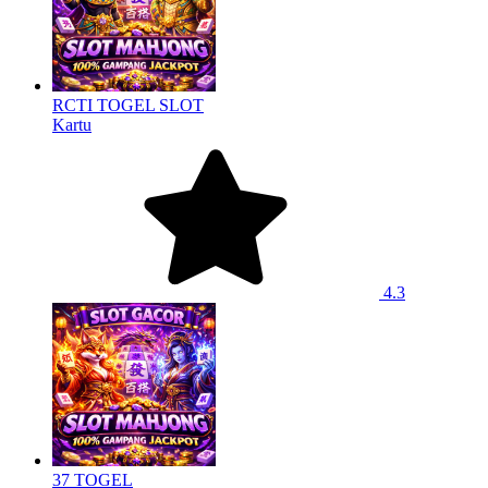
RCTI TOGEL SLOT
Kartu
4.3
37 TOGEL