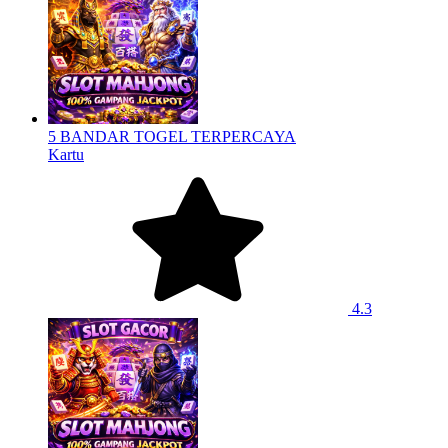
5 BANDAR TOGEL TERPERCAYA
Kartu
4.3