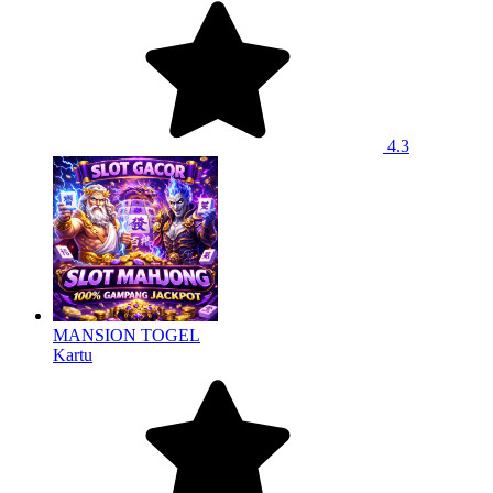
4.3
MANSION TOGEL
Kartu