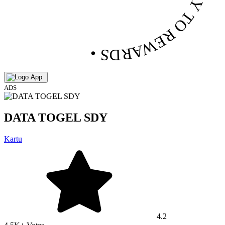
• PLAY TO REWARDS •
ADS
DATA TOGEL SDY
Kartu
4.2