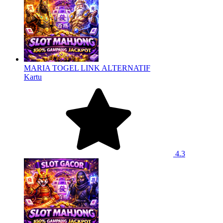
MARIA TOGEL LINK ALTERNATIF
Kartu
4.3