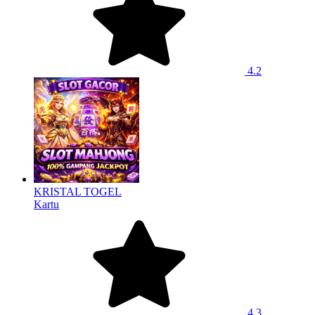
4.2
KRISTAL TOGEL
Kartu
4.3