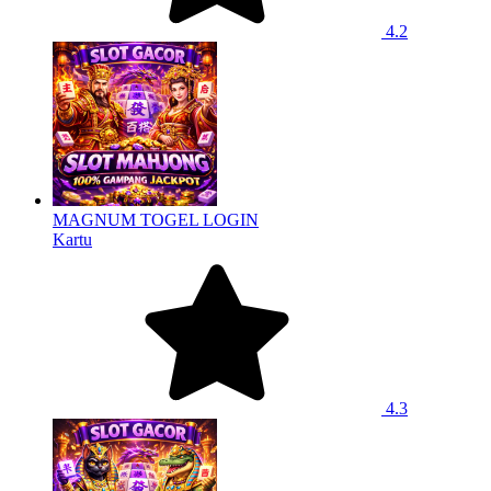
4.2
MAGNUM TOGEL LOGIN
Kartu
4.3