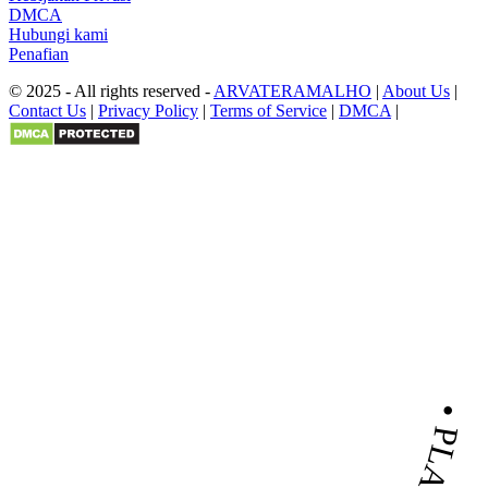
DMCA
Hubungi kami
Penafian
© 2025 - All rights reserved -
ARVATERAMALHO
|
About Us
|
Contact Us
|
Privacy Policy
|
Terms of Service
|
DMCA
|