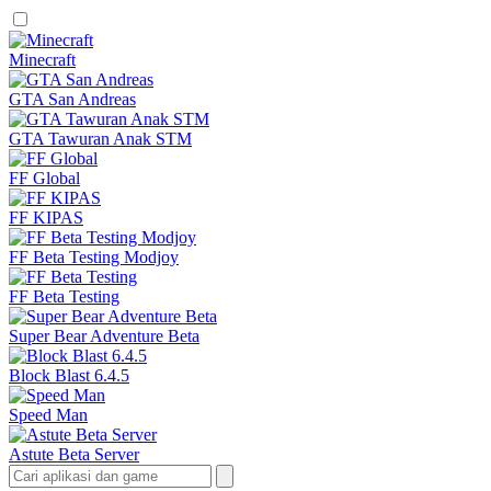
Minecraft
GTA San Andreas
GTA Tawuran Anak STM
FF Global
FF KIPAS
FF Beta Testing Modjoy
FF Beta Testing
Super Bear Adventure Beta
Block Blast 6.4.5
Speed Man
Astute Beta Server