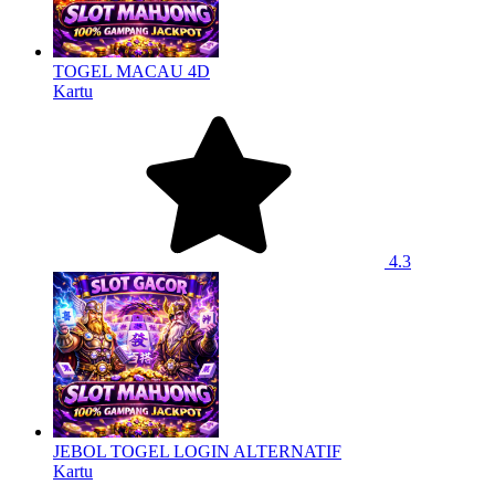
TOGEL MACAU 4D
Kartu
4.3
JEBOL TOGEL LOGIN ALTERNATIF
Kartu