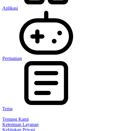
Aplikasi
Permainan
Tema
Tentang Kami
Ketentuan Layanan
Kebijakan Privasi