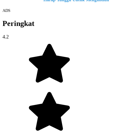
ADS
Peringkat
4.2