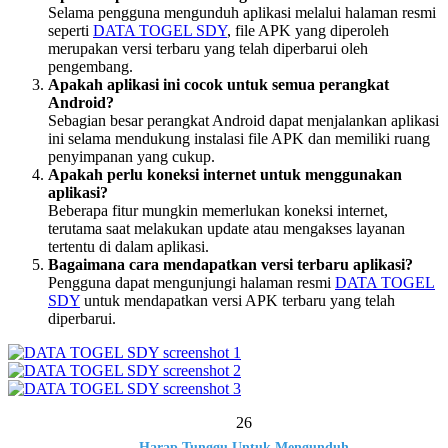
Selama pengguna mengunduh aplikasi melalui halaman resmi
seperti
DATA TOGEL SDY
, file APK yang diperoleh
merupakan versi terbaru yang telah diperbarui oleh
pengembang.
Apakah aplikasi ini cocok untuk semua perangkat
Android?
Sebagian besar perangkat Android dapat menjalankan aplikasi
ini selama mendukung instalasi file APK dan memiliki ruang
penyimpanan yang cukup.
Apakah perlu koneksi internet untuk menggunakan
aplikasi?
Beberapa fitur mungkin memerlukan koneksi internet,
terutama saat melakukan update atau mengakses layanan
tertentu di dalam aplikasi.
Bagaimana cara mendapatkan versi terbaru aplikasi?
Pengguna dapat mengunjungi halaman resmi
DATA TOGEL
SDY
untuk mendapatkan versi APK terbaru yang telah
diperbarui.
26
Harap Tunggu Untuk Mengunduh