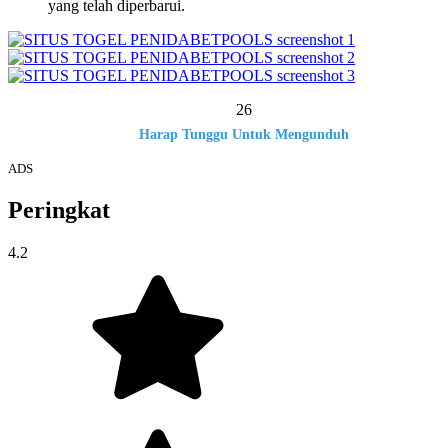
yang telah diperbarui.
26
Harap Tunggu Untuk Mengunduh
ADS
Peringkat
4.2