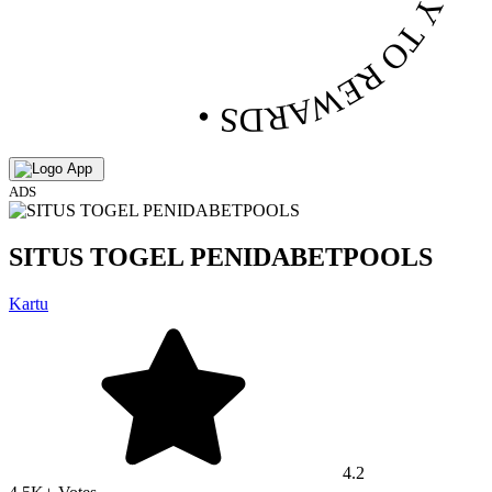
• PLAY TO REWARDS •
ADS
SITUS TOGEL PENIDABETPOOLS
Kartu
4.2