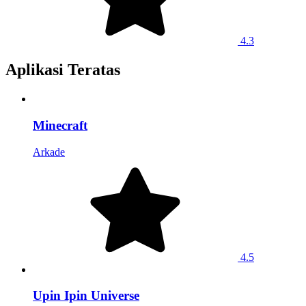
4.3
Aplikasi Teratas
Minecraft
Arkade
4.5
Upin Ipin Universe