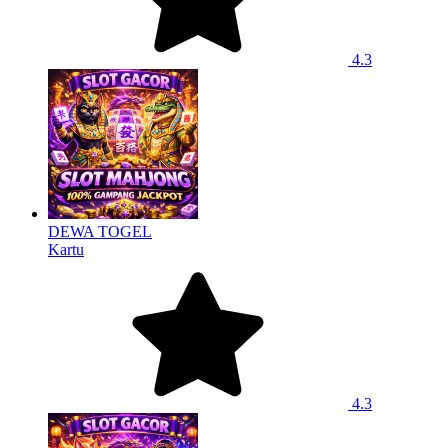
4.3
DEWA TOGEL
Kartu
4.3