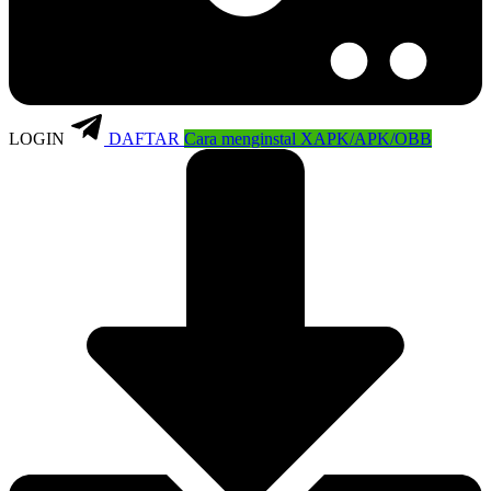
LOGIN
DAFTAR
Cara menginstal XAPK/APK/OBB