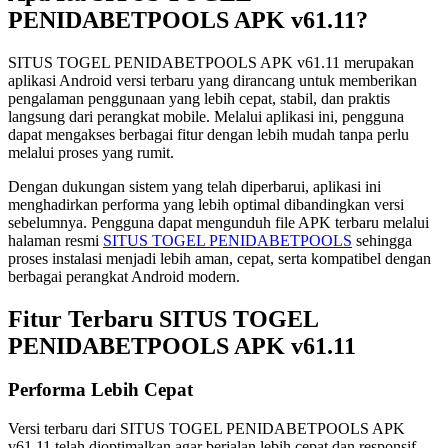
PENIDABETPOOLS APK v61.11?
SITUS TOGEL PENIDABETPOOLS APK v61.11 merupakan
aplikasi Android versi terbaru yang dirancang untuk memberikan
pengalaman penggunaan yang lebih cepat, stabil, dan praktis
langsung dari perangkat mobile. Melalui aplikasi ini, pengguna
dapat mengakses berbagai fitur dengan lebih mudah tanpa perlu
melalui proses yang rumit.
Dengan dukungan sistem yang telah diperbarui, aplikasi ini
menghadirkan performa yang lebih optimal dibandingkan versi
sebelumnya. Pengguna dapat mengunduh file APK terbaru melalui
halaman resmi
SITUS TOGEL PENIDABETPOOLS
sehingga
proses instalasi menjadi lebih aman, cepat, serta kompatibel dengan
berbagai perangkat Android modern.
Fitur Terbaru SITUS TOGEL
PENIDABETPOOLS APK v61.11
Performa Lebih Cepat
Versi terbaru dari SITUS TOGEL PENIDABETPOOLS APK
v61.11 telah dioptimalkan agar berjalan lebih cepat dan responsif.