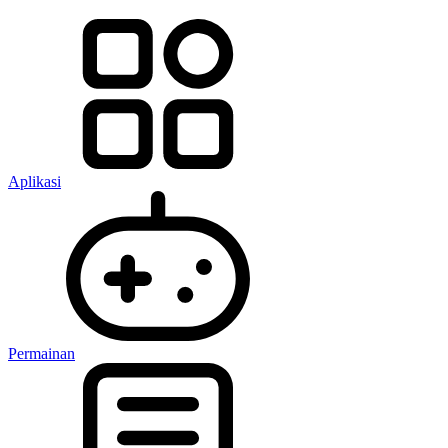
Aplikasi
Permainan