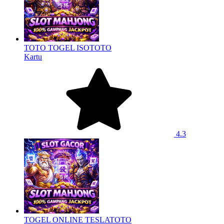
TOTO TOGEL ISOTOTO
Kartu
4.3
TOGEL ONLINE TESLATOTO