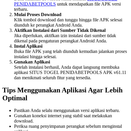
PENIDABETPOOLS
untuk mendapatkan file APK versi
terbaru.
Mulai Proses Download
Klik tombol download dan tunggu hingga file APK selesai
diunduh ke perangkat Android Anda.
Aktifkan Instalasi dari Sumber Tidak Dikenal
Jika diperlukan, aktifkan izin instalasi dari sumber tidak
dikenal pada pengaturan perangkat Android Anda.
Instal Aplikasi
Buka file APK yang telah diunduh kemudian jalankan proses
instalasi hingga selesai.
Gunakan Aplikasi
Setelah instalasi berhasil, Anda dapat langsung membuka
aplikasi SITUS TOGEL PENIDABETPOOLS APK v61.11
dan menikmati seluruh fitur yang tersedia.
Tips Menggunakan Aplikasi Agar Lebih
Optimal
Pastikan Anda selalu menggunakan versi aplikasi terbaru.
Gunakan koneksi internet yang stabil saat melakukan
download.
Periksa ruang penyimpanan perangkat sebelum menginstal