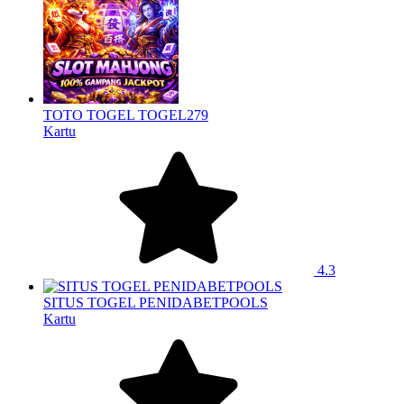
TOTO TOGEL TOGEL279
Kartu
4.3
SITUS TOGEL PENIDABETPOOLS
Kartu