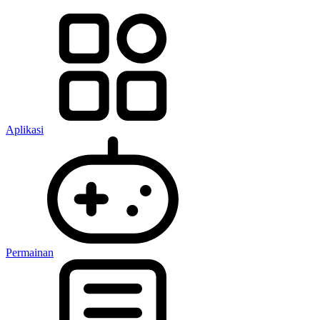
Aplikasi
Permainan