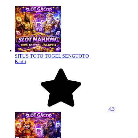
SITUS TOTO TOGEL SENGTOTO
Kartu
4.3