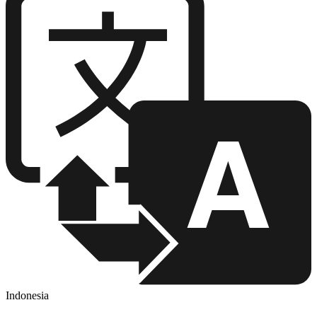
Indonesia