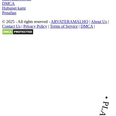
DMCA
Hubungi kami
Penafian
© 2025 - All rights reserved -
ARVATERAMALHO
|
About Us
|
Contact Us
|
Privacy Policy
|
Terms of Service
|
DMCA
|