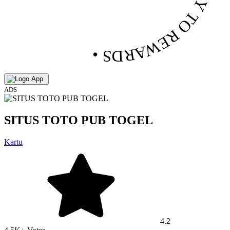
• PLAY TO REWARDS •
ADS
SITUS TOTO PUB TOGEL
Kartu
4.2