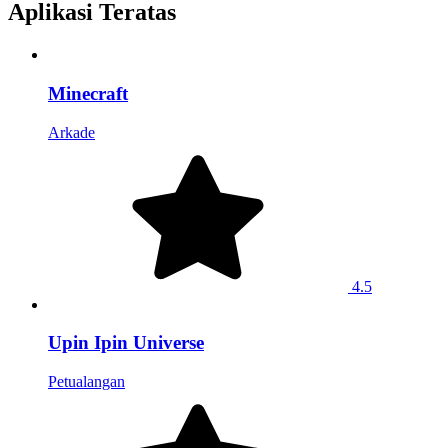
Aplikasi Teratas
Minecraft
Arkade
4.5
Upin Ipin Universe
Petualangan