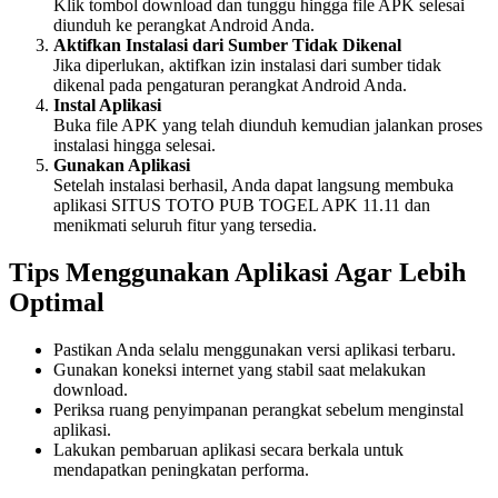
Klik tombol download dan tunggu hingga file APK selesai
diunduh ke perangkat Android Anda.
Aktifkan Instalasi dari Sumber Tidak Dikenal
Jika diperlukan, aktifkan izin instalasi dari sumber tidak
dikenal pada pengaturan perangkat Android Anda.
Instal Aplikasi
Buka file APK yang telah diunduh kemudian jalankan proses
instalasi hingga selesai.
Gunakan Aplikasi
Setelah instalasi berhasil, Anda dapat langsung membuka
aplikasi SITUS TOTO PUB TOGEL APK 11.11 dan
menikmati seluruh fitur yang tersedia.
Tips Menggunakan Aplikasi Agar Lebih
Optimal
Pastikan Anda selalu menggunakan versi aplikasi terbaru.
Gunakan koneksi internet yang stabil saat melakukan
download.
Periksa ruang penyimpanan perangkat sebelum menginstal
aplikasi.
Lakukan pembaruan aplikasi secara berkala untuk
mendapatkan peningkatan performa.