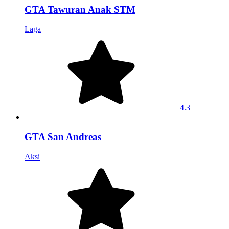
GTA Tawuran Anak STM
Laga
4.3
GTA San Andreas
Aksi