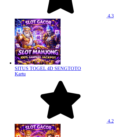
4.3
SITUS TOGEL 4D SENGTOTO
Kartu
4.2