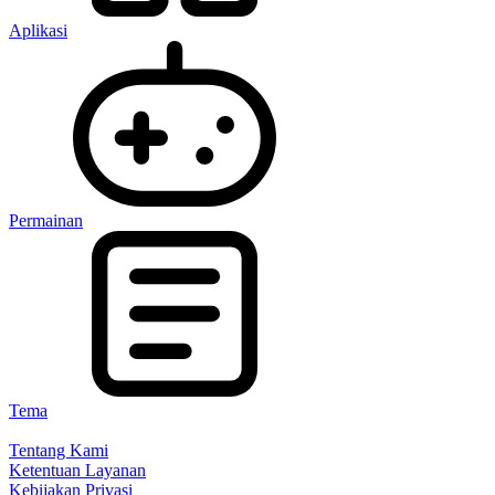
Aplikasi
Permainan
Tema
Tentang Kami
Ketentuan Layanan
Kebijakan Privasi