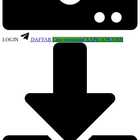
LOGIN
DAFTAR
Cara menginstal XAPK/APK/OBB