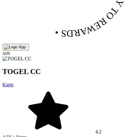
• PLAY TO REWARDS •
ADS
TOGEL CC
Kartu
4.2