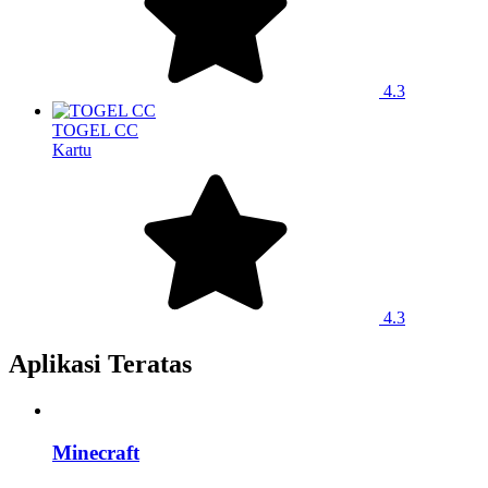
4.3
TOGEL CC
Kartu
4.3
Aplikasi Teratas
Minecraft