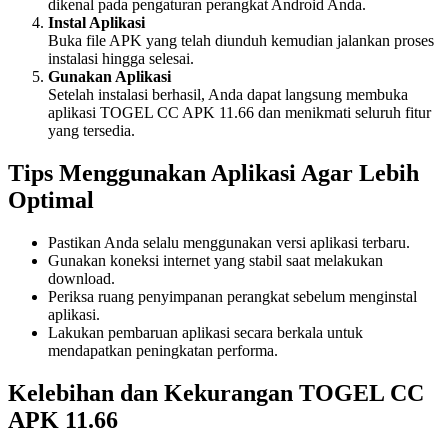
dikenal pada pengaturan perangkat Android Anda.
Instal Aplikasi
Buka file APK yang telah diunduh kemudian jalankan proses
instalasi hingga selesai.
Gunakan Aplikasi
Setelah instalasi berhasil, Anda dapat langsung membuka
aplikasi TOGEL CC APK 11.66 dan menikmati seluruh fitur
yang tersedia.
Tips Menggunakan Aplikasi Agar Lebih
Optimal
Pastikan Anda selalu menggunakan versi aplikasi terbaru.
Gunakan koneksi internet yang stabil saat melakukan
download.
Periksa ruang penyimpanan perangkat sebelum menginstal
aplikasi.
Lakukan pembaruan aplikasi secara berkala untuk
mendapatkan peningkatan performa.
Kelebihan dan Kekurangan TOGEL CC
APK 11.66