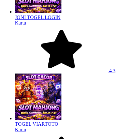
JONI TOGEL LOGIN
Kartu
4.3
TOGEL VIARTOTO
Kartu