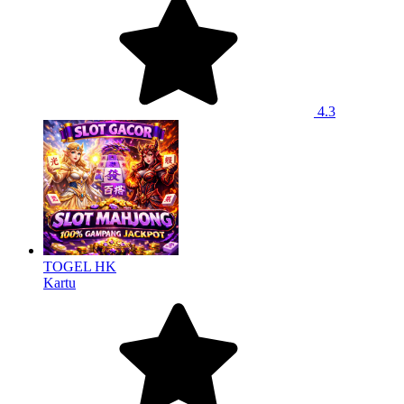
4.3
TOGEL HK
Kartu