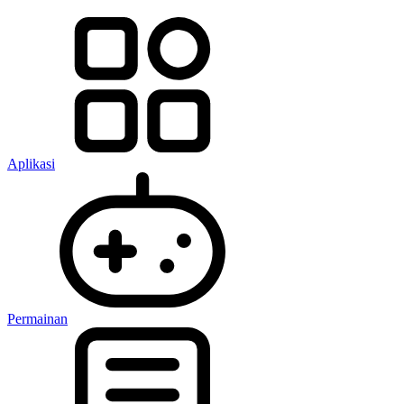
Aplikasi
Permainan