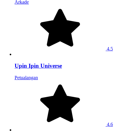
Arkade
4.5
Upin Ipin Universe
Petualangan
4.6