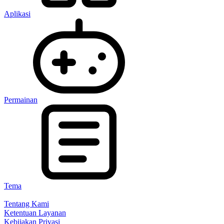
Aplikasi
Permainan
Tema
Tentang Kami
Ketentuan Layanan
Kebijakan Privasi