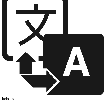
Indonesia