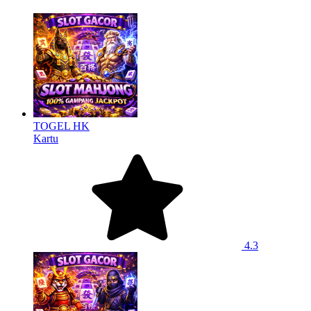
TOGEL HK
Kartu
4.3