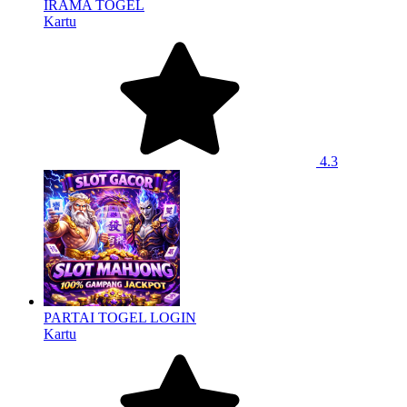
IRAMA TOGEL
Kartu
4.3
PARTAI TOGEL LOGIN
Kartu