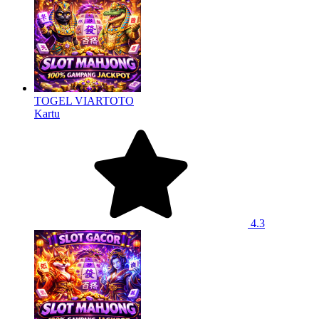
TOGEL VIARTOTO
Kartu
4.3