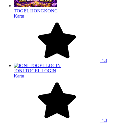
TOGEL HONGKONG
Kartu
4.3
JONI TOGEL LOGIN
Kartu
4.3