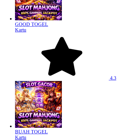
GOOD TOGEL
Kartu
4.3
BUAH TOGEL
Kartu