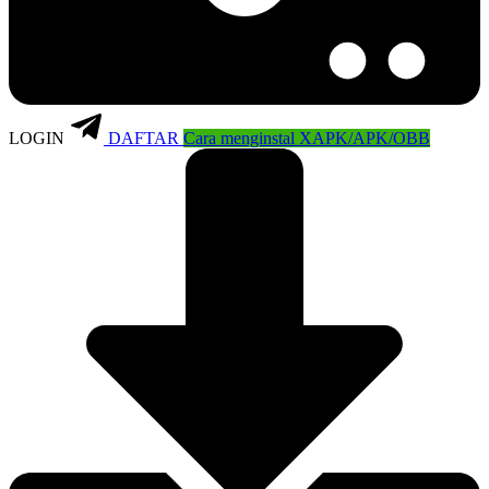
LOGIN
DAFTAR
Cara menginstal XAPK/APK/OBB