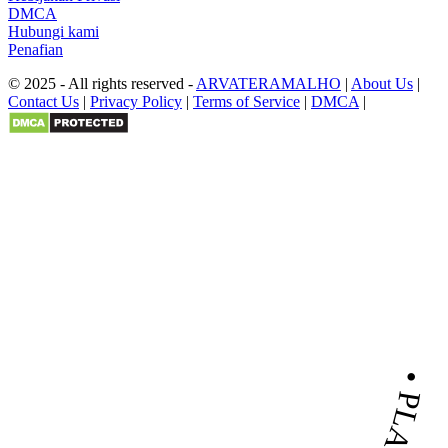
DMCA
Hubungi kami
Penafian
© 2025 - All rights reserved -
ARVATERAMALHO
|
About Us
|
Contact Us
|
Privacy Policy
|
Terms of Service
|
DMCA
|