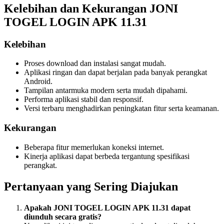
Kelebihan dan Kekurangan JONI
TOGEL LOGIN APK 11.31
Kelebihan
Proses download dan instalasi sangat mudah.
Aplikasi ringan dan dapat berjalan pada banyak perangkat
Android.
Tampilan antarmuka modern serta mudah dipahami.
Performa aplikasi stabil dan responsif.
Versi terbaru menghadirkan peningkatan fitur serta keamanan.
Kekurangan
Beberapa fitur memerlukan koneksi internet.
Kinerja aplikasi dapat berbeda tergantung spesifikasi
perangkat.
Pertanyaan yang Sering Diajukan
Apakah JONI TOGEL LOGIN APK 11.31 dapat
diunduh secara gratis?