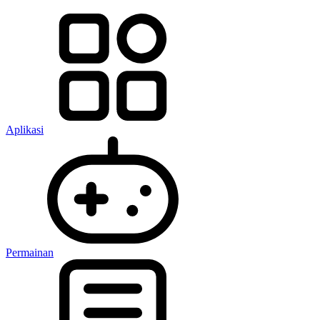
Aplikasi
Permainan