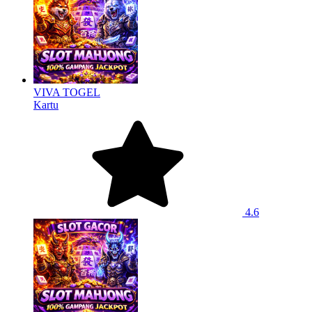
VIVA TOGEL
Kartu
4.6