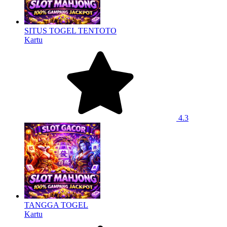
SITUS TOGEL TENTOTO
Kartu
4.3
TANGGA TOGEL
Kartu