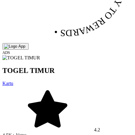
• PLAY TO REWARDS •
ADS
TOGEL TIMUR
Kartu
4.2