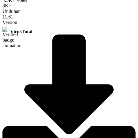
4.5K+ Votes
8K+
Unduhan
11.61
Version
VirusTotal