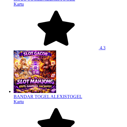
Kartu
4.3
BANDAR TOGEL ALEXISTOGEL
Kartu