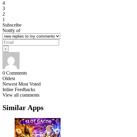
4
3
2
1
Subscribe
Notify of
0
Comments
Oldest
Newest
Most Voted
Inline Feedbacks
View all comments
Similar Apps