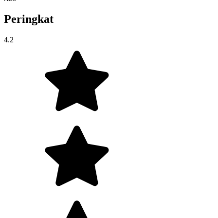
Peringkat
4.2