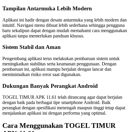
Tampilan Antarmuka Lebih Modern
Aplikasi ini hadir dengan desain antarmuka yang lebih modern dan
intuitif. Navigasi menu dibuat lebih sederhana sehingga pengguna
baru sekalipun dapat dengan mudah memahami cara menggunakan
aplikasi tanpa memerlukan panduan khusus.
Sistem Stabil dan Aman
Pengembang aplikasi terus melakukan pembaruan sistem untuk
meningkatkan stabilitas serta keamanan penggunaan. Dengan
pembaruan ini, aplikasi mampu berjalan dengan lancar dan
meminimalkan risiko error saat digunakan.
Dukungan Banyak Perangkat Android
TOGEL TIMUR APK 11.61 telah dirancang agar dapat berjalan
dengan baik pada berbagai tipe smartphone Android. Baik
perangkat dengan spesifikasi menengah maupun tinggi tetap dapat
menjalankan aplikasi ini dengan performa yang optimal.
Cara Menggunakan TOGEL TIMUR