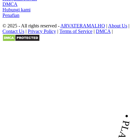
DMCA
Hubungi kami
Penafian
© 2025 - All rights reserved -
ARVATERAMALHO
|
About Us
|
Contact Us
|
Privacy Policy
|
Terms of Service
|
DMCA
|