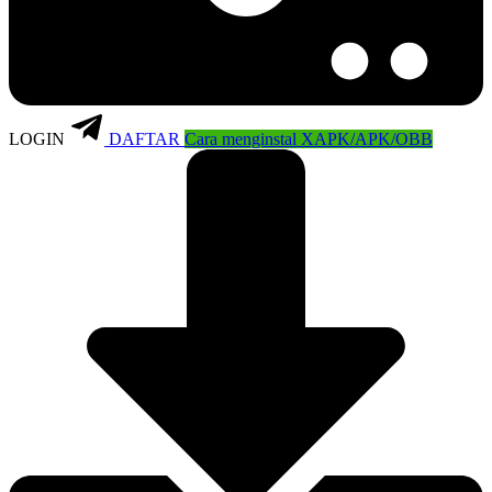
LOGIN
DAFTAR
Cara menginstal XAPK/APK/OBB