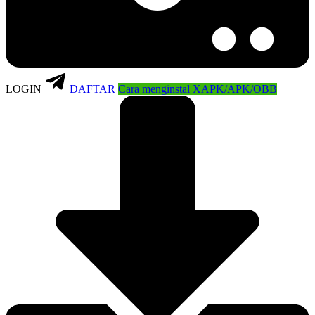
LOGIN
DAFTAR
Cara menginstal XAPK/APK/OBB