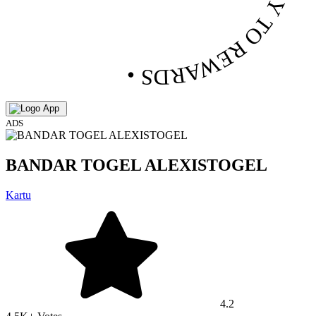
• PLAY TO REWARDS •
ADS
BANDAR TOGEL ALEXISTOGEL
Kartu
4.2