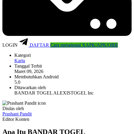
LOGIN
DAFTAR
Cara menginstal XAPK/APK/OBB
Kategori
Kartu
Tanggal Terbit
Maret 09, 2026
Membutuhkan Android
5.0
Ditawarkan oleh
BANDAR TOGEL ALEXISTOGEL Inc
Diulas oleh
Prashant Pandit
Editor Konten
Apa Itu BANDAR TOGEL