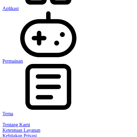
Aplikasi
Permainan
Tema
Tentang Kami
Ketentuan Layanan
Kebijakan Privasi