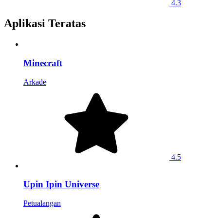
4.3
Aplikasi Teratas
Minecraft
Arkade
4.5
Upin Ipin Universe
Petualangan