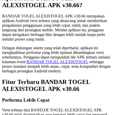
ALEXISTOGEL APK v30.66?
BANDAR TOGEL ALEXISTOGEL APK v30.66 merupakan
aplikasi Android versi terbaru yang dirancang untuk memberikan
pengalaman penggunaan yang lebih cepat, stabil, dan praktis
langsung dari perangkat mobile. Melalui aplikasi ini, pengguna
dapat mengakses berbagai fitur dengan lebih mudah tanpa perlu
melalui proses yang rumit.
Dengan dukungan sistem yang telah diperbarui, aplikasi ini
menghadirkan performa yang lebih optimal dibandingkan versi
sebelumnya. Pengguna dapat mengunduh file APK terbaru melalui
halaman resmi
BANDAR TOGEL ALEXISTOGEL
sehingga
proses instalasi menjadi lebih aman, cepat, serta kompatibel dengan
berbagai perangkat Android modern.
Fitur Terbaru BANDAR TOGEL
ALEXISTOGEL APK v30.66
Performa Lebih Cepat
Versi terbaru dari BANDAR TOGEL ALEXISTOGEL APK
v30.66 telah dioptimalkan agar berjalan lebih cepat dan responsif.