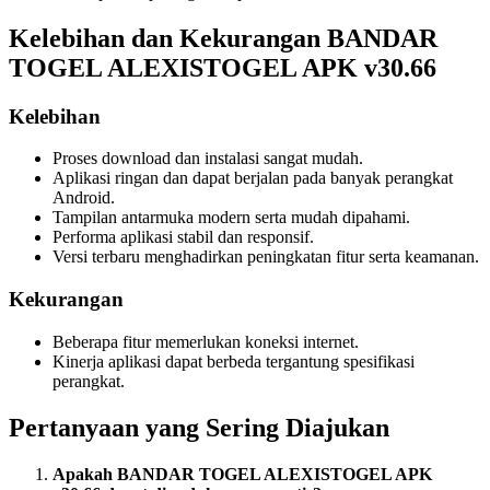
Kelebihan dan Kekurangan BANDAR
TOGEL ALEXISTOGEL APK v30.66
Kelebihan
Proses download dan instalasi sangat mudah.
Aplikasi ringan dan dapat berjalan pada banyak perangkat
Android.
Tampilan antarmuka modern serta mudah dipahami.
Performa aplikasi stabil dan responsif.
Versi terbaru menghadirkan peningkatan fitur serta keamanan.
Kekurangan
Beberapa fitur memerlukan koneksi internet.
Kinerja aplikasi dapat berbeda tergantung spesifikasi
perangkat.
Pertanyaan yang Sering Diajukan
Apakah BANDAR TOGEL ALEXISTOGEL APK