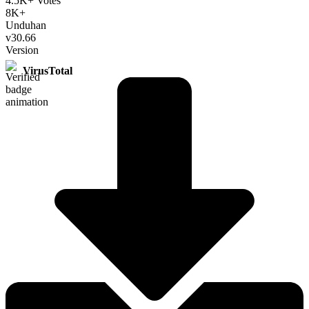
4.5K+ Votes
8K+
Unduhan
v30.66
Version
VirusTotal