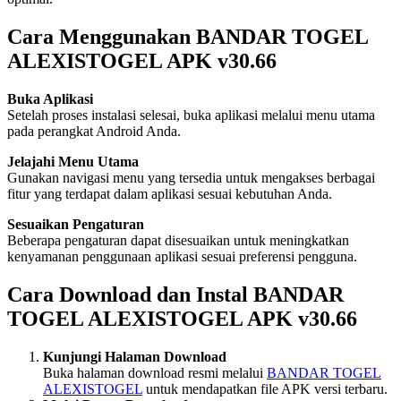
Cara Menggunakan BANDAR TOGEL
ALEXISTOGEL APK v30.66
Buka Aplikasi
Setelah proses instalasi selesai, buka aplikasi melalui menu utama
pada perangkat Android Anda.
Jelajahi Menu Utama
Gunakan navigasi menu yang tersedia untuk mengakses berbagai
fitur yang terdapat dalam aplikasi sesuai kebutuhan Anda.
Sesuaikan Pengaturan
Beberapa pengaturan dapat disesuaikan untuk meningkatkan
kenyamanan penggunaan aplikasi sesuai preferensi pengguna.
Cara Download dan Instal BANDAR
TOGEL ALEXISTOGEL APK v30.66
Kunjungi Halaman Download
Buka halaman download resmi melalui
BANDAR TOGEL
ALEXISTOGEL
untuk mendapatkan file APK versi terbaru.