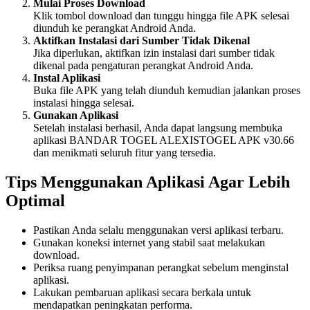
Mulai Proses Download
Klik tombol download dan tunggu hingga file APK selesai
diunduh ke perangkat Android Anda.
Aktifkan Instalasi dari Sumber Tidak Dikenal
Jika diperlukan, aktifkan izin instalasi dari sumber tidak
dikenal pada pengaturan perangkat Android Anda.
Instal Aplikasi
Buka file APK yang telah diunduh kemudian jalankan proses
instalasi hingga selesai.
Gunakan Aplikasi
Setelah instalasi berhasil, Anda dapat langsung membuka
aplikasi BANDAR TOGEL ALEXISTOGEL APK v30.66
dan menikmati seluruh fitur yang tersedia.
Tips Menggunakan Aplikasi Agar Lebih
Optimal
Pastikan Anda selalu menggunakan versi aplikasi terbaru.
Gunakan koneksi internet yang stabil saat melakukan
download.
Periksa ruang penyimpanan perangkat sebelum menginstal
aplikasi.
Lakukan pembaruan aplikasi secara berkala untuk
mendapatkan peningkatan performa.