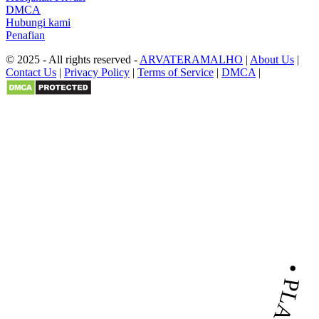
DMCA
Hubungi kami
Penafian
© 2025 - All rights reserved -
ARVATERAMALHO
|
About Us
|
Contact Us
|
Privacy Policy
|
Terms of Service
|
DMCA
|