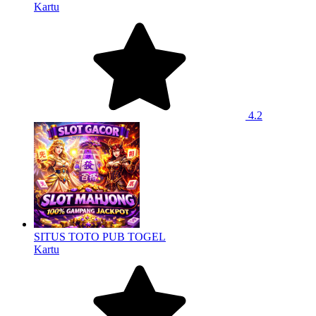
Kartu
4.2
SITUS TOTO PUB TOGEL
Kartu