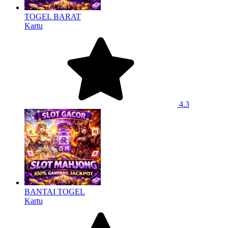
TOGEL BARAT
Kartu
4.3
BANTAI TOGEL
Kartu