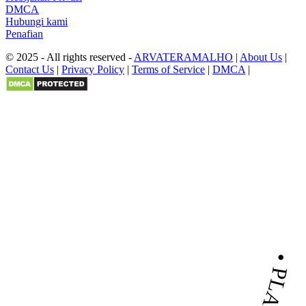
DMCA
Hubungi kami
Penafian
© 2025 - All rights reserved -
ARVATERAMALHO
|
About Us
|
Contact Us
|
Privacy Policy
|
Terms of Service
|
DMCA
|