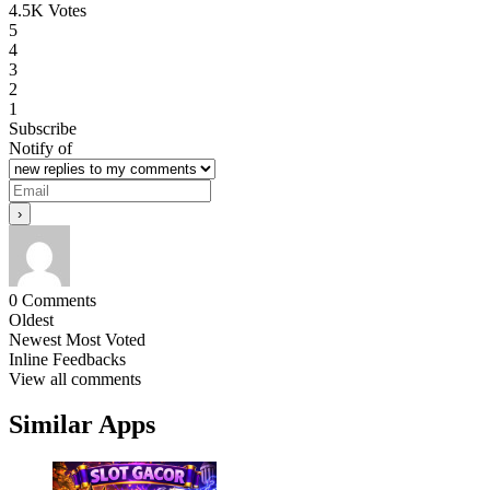
4.5K Votes
5
4
3
2
1
Subscribe
Notify of
0
Comments
Oldest
Newest
Most Voted
Inline Feedbacks
View all comments
Similar Apps