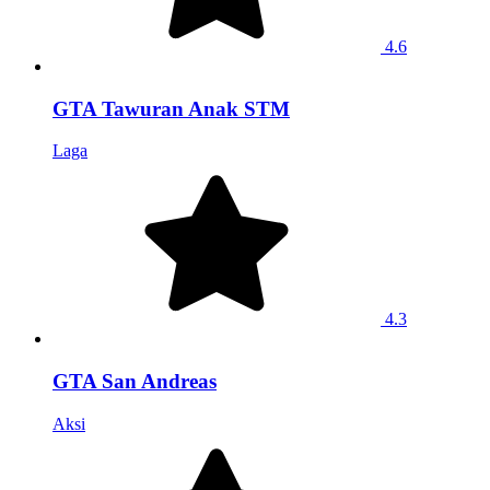
4.6
GTA Tawuran Anak STM
Laga
4.3
GTA San Andreas
Aksi