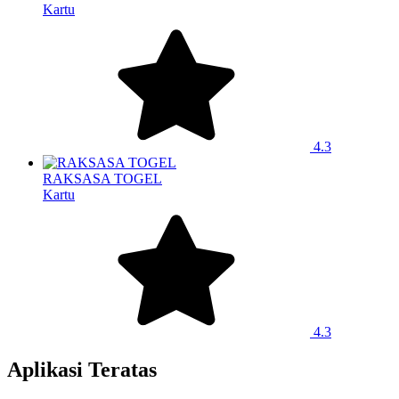
Kartu
4.3
RAKSASA TOGEL
Kartu
4.3
Aplikasi Teratas