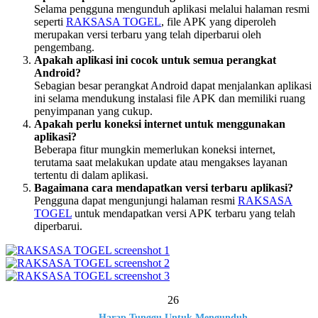
Selama pengguna mengunduh aplikasi melalui halaman resmi
seperti
RAKSASA TOGEL
, file APK yang diperoleh
merupakan versi terbaru yang telah diperbarui oleh
pengembang.
Apakah aplikasi ini cocok untuk semua perangkat
Android?
Sebagian besar perangkat Android dapat menjalankan aplikasi
ini selama mendukung instalasi file APK dan memiliki ruang
penyimpanan yang cukup.
Apakah perlu koneksi internet untuk menggunakan
aplikasi?
Beberapa fitur mungkin memerlukan koneksi internet,
terutama saat melakukan update atau mengakses layanan
tertentu di dalam aplikasi.
Bagaimana cara mendapatkan versi terbaru aplikasi?
Pengguna dapat mengunjungi halaman resmi
RAKSASA
TOGEL
untuk mendapatkan versi APK terbaru yang telah
diperbarui.
26
Harap Tunggu Untuk Mengunduh