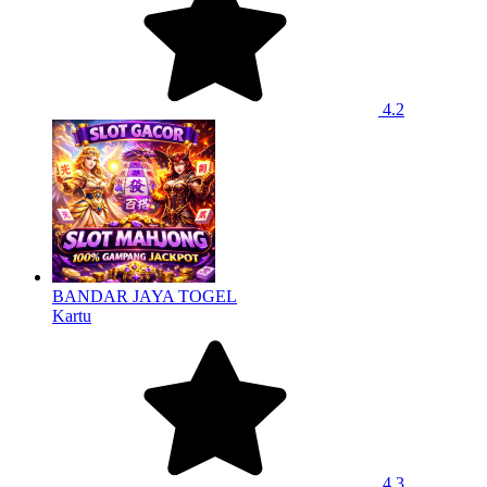
4.2
BANDAR JAYA TOGEL
Kartu
4.3