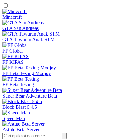
Minecraft
GTA San Andreas
GTA Tawuran Anak STM
FF Global
FF KIPAS
FF Beta Testing Modjoy
FF Beta Testing
Super Bear Adventure Beta
Block Blast 6.4.5
Speed Man
Astute Beta Server