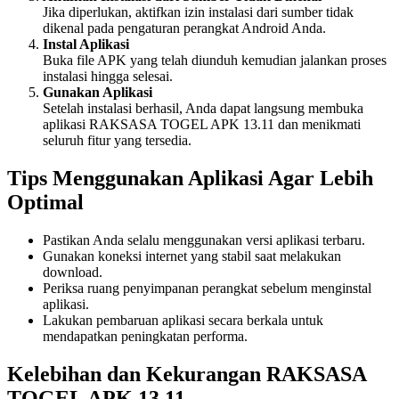
Jika diperlukan, aktifkan izin instalasi dari sumber tidak
dikenal pada pengaturan perangkat Android Anda.
Instal Aplikasi
Buka file APK yang telah diunduh kemudian jalankan proses
instalasi hingga selesai.
Gunakan Aplikasi
Setelah instalasi berhasil, Anda dapat langsung membuka
aplikasi RAKSASA TOGEL APK 13.11 dan menikmati
seluruh fitur yang tersedia.
Tips Menggunakan Aplikasi Agar Lebih
Optimal
Pastikan Anda selalu menggunakan versi aplikasi terbaru.
Gunakan koneksi internet yang stabil saat melakukan
download.
Periksa ruang penyimpanan perangkat sebelum menginstal
aplikasi.
Lakukan pembaruan aplikasi secara berkala untuk
mendapatkan peningkatan performa.
Kelebihan dan Kekurangan RAKSASA
TOGEL APK 13.11