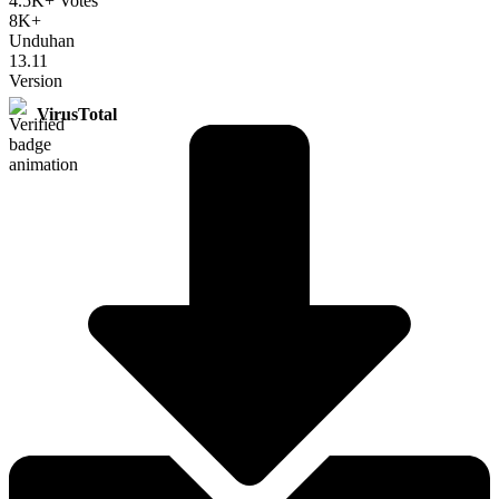
4.5K+ Votes
8K+
Unduhan
13.11
Version
VirusTotal