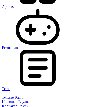
Aplikasi
Permainan
Tema
Tentang Kami
Ketentuan Layanan
Kebijakan Privasi