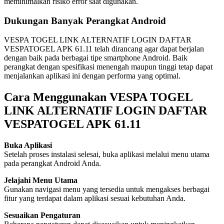
meminimalkan risiko error saat digunakan.
Dukungan Banyak Perangkat Android
VESPA TOGEL LINK ALTERNATIF LOGIN DAFTAR
VESPATOGEL APK 61.11 telah dirancang agar dapat berjalan
dengan baik pada berbagai tipe smartphone Android. Baik
perangkat dengan spesifikasi menengah maupun tinggi tetap dapat
menjalankan aplikasi ini dengan performa yang optimal.
Cara Menggunakan VESPA TOGEL
LINK ALTERNATIF LOGIN DAFTAR
VESPATOGEL APK 61.11
Buka Aplikasi
Setelah proses instalasi selesai, buka aplikasi melalui menu utama
pada perangkat Android Anda.
Jelajahi Menu Utama
Gunakan navigasi menu yang tersedia untuk mengakses berbagai
fitur yang terdapat dalam aplikasi sesuai kebutuhan Anda.
Sesuaikan Pengaturan