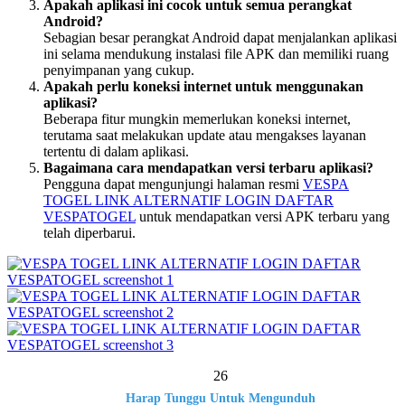
Apakah aplikasi ini cocok untuk semua perangkat
Android?
Sebagian besar perangkat Android dapat menjalankan aplikasi
ini selama mendukung instalasi file APK dan memiliki ruang
penyimpanan yang cukup.
Apakah perlu koneksi internet untuk menggunakan
aplikasi?
Beberapa fitur mungkin memerlukan koneksi internet,
terutama saat melakukan update atau mengakses layanan
tertentu di dalam aplikasi.
Bagaimana cara mendapatkan versi terbaru aplikasi?
Pengguna dapat mengunjungi halaman resmi
VESPA
TOGEL LINK ALTERNATIF LOGIN DAFTAR
VESPATOGEL
untuk mendapatkan versi APK terbaru yang
telah diperbarui.
26
Harap Tunggu Untuk Mengunduh