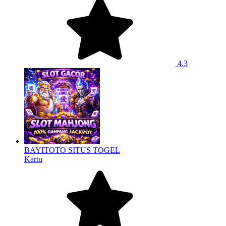
4.3
BAYITOTO SITUS TOGEL
Kartu