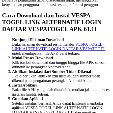
Beberapa pengaturan dapat disesuaikan untuk meningkatkan
kenyamanan penggunaan aplikasi sesuai preferensi pengguna.
Cara Download dan Instal VESPA
TOGEL LINK ALTERNATIF LOGIN
DAFTAR VESPATOGEL APK 61.11
Kunjungi Halaman Download
Buka halaman download resmi melalui
VESPA TOGEL
LINK ALTERNATIF LOGIN DAFTAR VESPATOGEL
untuk mendapatkan file APK versi terbaru.
Mulai Proses Download
Klik tombol download dan tunggu hingga file APK selesai
diunduh ke perangkat Android Anda.
Aktifkan Instalasi dari Sumber Tidak Dikenal
Jika diperlukan, aktifkan izin instalasi dari sumber tidak
dikenal pada pengaturan perangkat Android Anda.
Instal Aplikasi
Buka file APK yang telah diunduh kemudian jalankan proses
instalasi hingga selesai.
Gunakan Aplikasi
Setelah instalasi berhasil, Anda dapat langsung membuka
aplikasi VESPA TOGEL LINK ALTERNATIF LOGIN
DAFTAR VESPATOGEL APK 61.11 dan menikmati