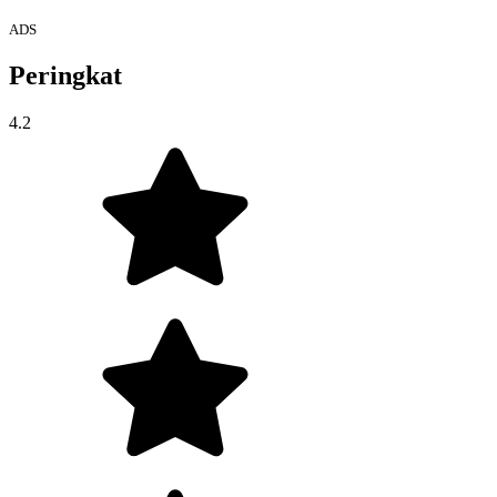
ADS
Peringkat
4.2