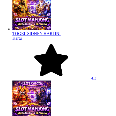
TOGEL SIDNEY HARI INI
Kartu
4.3