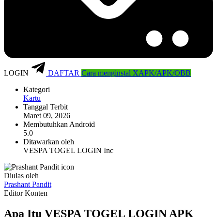
LOGIN
DAFTAR
Cara menginstal XAPK/APK/OBB
Kategori
Kartu
Tanggal Terbit
Maret 09, 2026
Membutuhkan Android
5.0
Ditawarkan oleh
VESPA TOGEL LOGIN Inc
Diulas oleh
Prashant Pandit
Editor Konten
Apa Itu VESPA TOGEL LOGIN APK