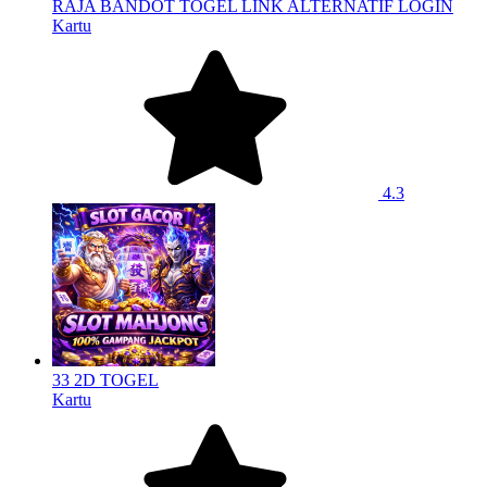
RAJA BANDOT TOGEL LINK ALTERNATIF LOGIN
Kartu
4.3
33 2D TOGEL
Kartu