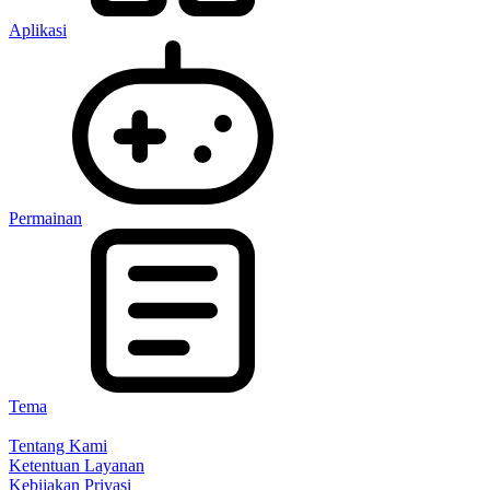
Aplikasi
Permainan
Tema
Tentang Kami
Ketentuan Layanan
Kebijakan Privasi