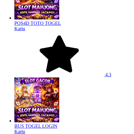
POS4D TOTO TOGEL
Kartu
4.3
BUS TOGEL LOGIN
Kartu