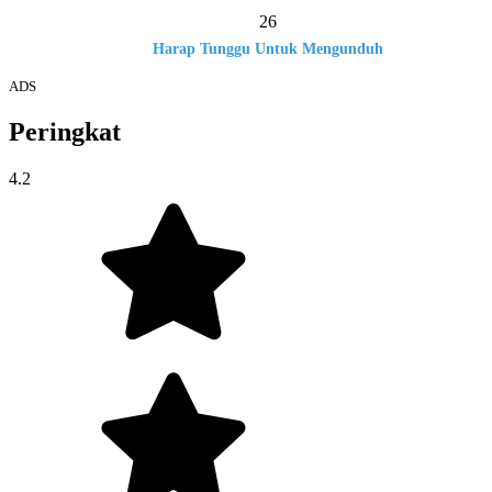
26
Harap Tunggu Untuk Mengunduh
ADS
Peringkat
4.2