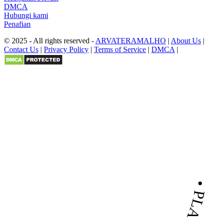
DMCA
Hubungi kami
Penafian
© 2025 - All rights reserved -
ARVATERAMALHO
|
About Us
|
Contact Us
|
Privacy Policy
|
Terms of Service
|
DMCA
|