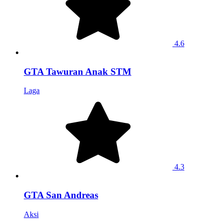
4.6
GTA Tawuran Anak STM
Laga
4.3
GTA San Andreas
Aksi