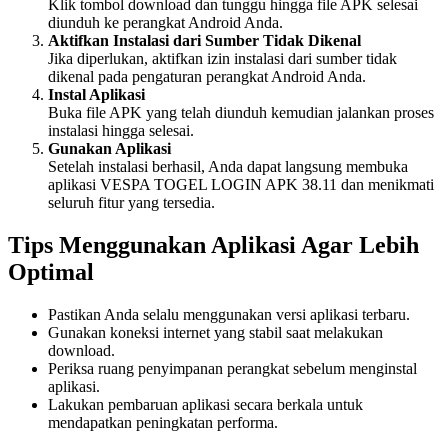
Klik tombol download dan tunggu hingga file APK selesai
diunduh ke perangkat Android Anda.
Aktifkan Instalasi dari Sumber Tidak Dikenal
Jika diperlukan, aktifkan izin instalasi dari sumber tidak
dikenal pada pengaturan perangkat Android Anda.
Instal Aplikasi
Buka file APK yang telah diunduh kemudian jalankan proses
instalasi hingga selesai.
Gunakan Aplikasi
Setelah instalasi berhasil, Anda dapat langsung membuka
aplikasi VESPA TOGEL LOGIN APK 38.11 dan menikmati
seluruh fitur yang tersedia.
Tips Menggunakan Aplikasi Agar Lebih
Optimal
Pastikan Anda selalu menggunakan versi aplikasi terbaru.
Gunakan koneksi internet yang stabil saat melakukan
download.
Periksa ruang penyimpanan perangkat sebelum menginstal
aplikasi.
Lakukan pembaruan aplikasi secara berkala untuk
mendapatkan peningkatan performa.