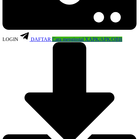
LOGIN
DAFTAR
Cara menginstal XAPK/APK/OBB