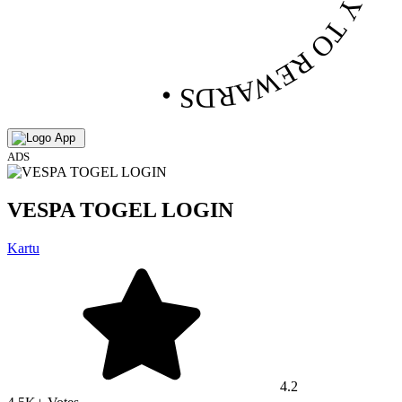
• PLAY TO REWARDS •
ADS
VESPA TOGEL LOGIN
Kartu
4.2