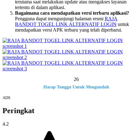
terutama saat melakukan update atau mengakses layanan
tertentu di dalam aplikasi.
Bagaimana cara mendapatkan versi terbaru aplikasi?
Pengguna dapat mengunjungi halaman resmi
RAJA
BANDOT TOGEL LINK ALTERNATIF LOGIN
untuk
mendapatkan versi APK terbaru yang telah diperbarui.
26
Harap Tunggu Untuk Mengunduh
ADS
Peringkat
4.2