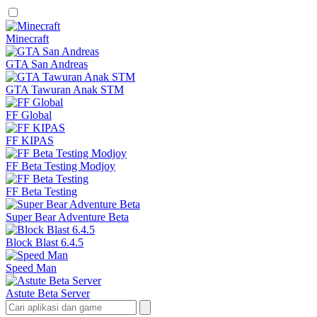
Minecraft
GTA San Andreas
GTA Tawuran Anak STM
FF Global
FF KIPAS
FF Beta Testing Modjoy
FF Beta Testing
Super Bear Adventure Beta
Block Blast 6.4.5
Speed Man
Astute Beta Server