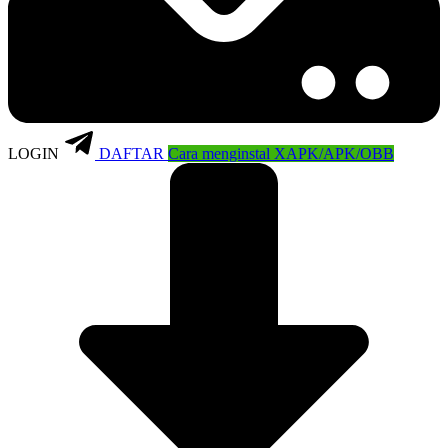
LOGIN
DAFTAR
Cara menginstal XAPK/APK/OBB