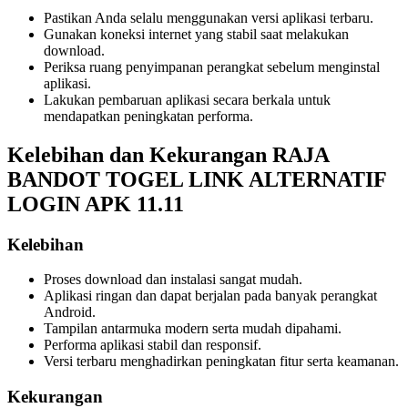
Pastikan Anda selalu menggunakan versi aplikasi terbaru.
Gunakan koneksi internet yang stabil saat melakukan
download.
Periksa ruang penyimpanan perangkat sebelum menginstal
aplikasi.
Lakukan pembaruan aplikasi secara berkala untuk
mendapatkan peningkatan performa.
Kelebihan dan Kekurangan RAJA
BANDOT TOGEL LINK ALTERNATIF
LOGIN APK 11.11
Kelebihan
Proses download dan instalasi sangat mudah.
Aplikasi ringan dan dapat berjalan pada banyak perangkat
Android.
Tampilan antarmuka modern serta mudah dipahami.
Performa aplikasi stabil dan responsif.
Versi terbaru menghadirkan peningkatan fitur serta keamanan.
Kekurangan