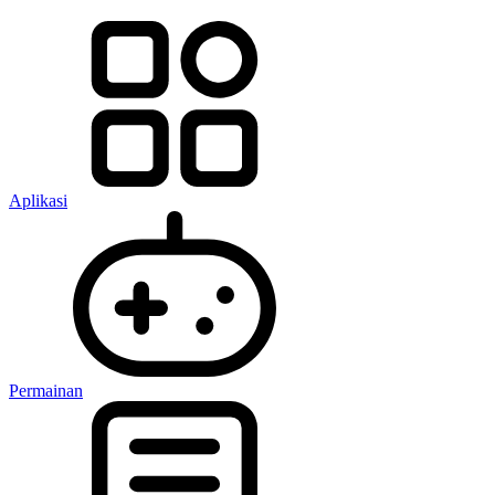
Aplikasi
Permainan