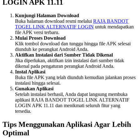
LOGIN APK 11.11
Kunjungi Halaman Download
Buka halaman download resmi melalui
RAJA BANDOT
TOGEL LINK ALTERNATIF LOGIN
untuk mendapatkan
file APK versi terbaru.
Mulai Proses Download
Klik tombol download dan tunggu hingga file APK selesai
diunduh ke perangkat Android Anda.
Aktifkan Instalasi dari Sumber Tidak Dikenal
Jika diperlukan, aktifkan izin instalasi dari sumber tidak
dikenal pada pengaturan perangkat Android Anda.
Instal Aplikasi
Buka file APK yang telah diunduh kemudian jalankan proses
instalasi hingga selesai.
Gunakan Aplikasi
Setelah instalasi berhasil, Anda dapat langsung membuka
aplikasi RAJA BANDOT TOGEL LINK ALTERNATIF
LOGIN APK 11.11 dan menikmati seluruh fitur yang
tersedia.
Tips Menggunakan Aplikasi Agar Lebih
Optimal