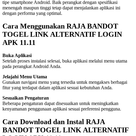
tipe smartphone Android. Baik perangkat dengan spesifikasi
menengah maupun tinggi tetap dapat menjalankan aplikasi ini
dengan performa yang optimal.
Cara Menggunakan RAJA BANDOT
TOGEL LINK ALTERNATIF LOGIN
APK 11.11
Buka Aplikasi
Setelah proses instalasi selesai, buka aplikasi melalui menu utama
pada perangkat Android Anda.
Jelajahi Menu Utama
Gunakan navigasi menu yang tersedia untuk mengakses berbagai
fitur yang terdapat dalam aplikasi sesuai kebutuhan Anda.
Sesuaikan Pengaturan
Beberapa pengaturan dapat disesuaikan untuk meningkatkan
kenyamanan penggunaan aplikasi sesuai preferensi pengguna.
Cara Download dan Instal RAJA
BANDOT TOGEL LINK ALTERNATIF