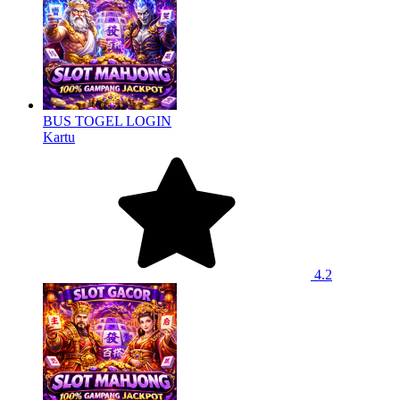
BUS TOGEL LOGIN
Kartu
4.2