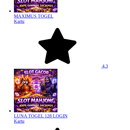
MAXIMUS TOGEL
Kartu
4.3
LUNA TOGEL 128 LOGIN
Kartu