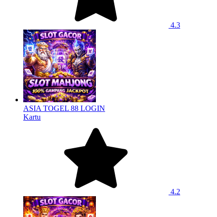
4.3
ASIA TOGEL 88 LOGIN
Kartu
4.2