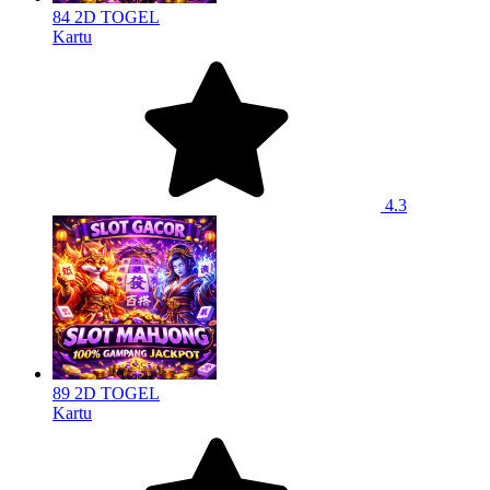
84 2D TOGEL
Kartu
4.3
89 2D TOGEL
Kartu