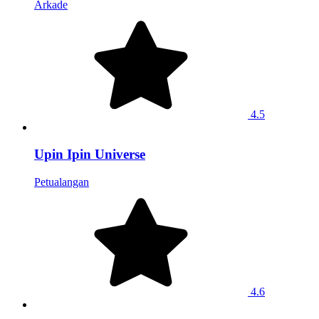
Arkade
4.5
Upin Ipin Universe
Petualangan
4.6