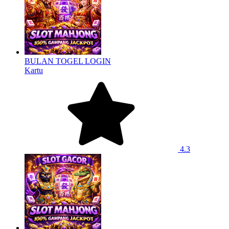
BULAN TOGEL LOGIN
Kartu
4.3