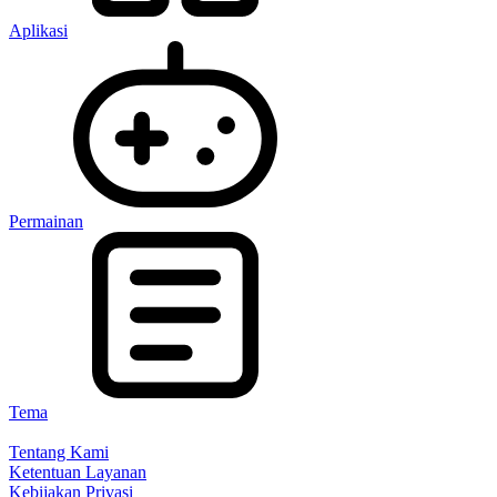
Aplikasi
Permainan
Tema
Tentang Kami
Ketentuan Layanan
Kebijakan Privasi