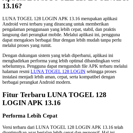
13.16?
LUNA TOGEL 128 LOGIN APK 13.16 merupakan aplikasi
Android versi terbaru yang dirancang untuk memberikan
pengalaman penggunaan yang lebih cepat, stabil, dan praktis
langsung dari perangkat mobile. Melalui aplikasi ini, pengguna
dapat mengakses berbagai fitur dengan lebih mudah tanpa perlu
melalui proses yang rumit.
Dengan dukungan sistem yang telah diperbarui, aplikasi ini
menghadirkan performa yang lebih optimal dibandingkan versi
sebelumnya. Pengguna dapat mengunduh file APK terbaru melalui
halaman resmi
LUNA TOGEL 128 LOGIN
sehingga proses
instalasi menjadi lebih aman, cepat, serta kompatibel dengan
berbagai perangkat Android modern.
Fitur Terbaru LUNA TOGEL 128
LOGIN APK 13.16
Performa Lebih Cepat
Versi terbaru dari LUNA TOGEL 128 LOGIN APK 13.16 telah
dioptimalkan agar berjalan lebih cepat dan responsif. Hal ini