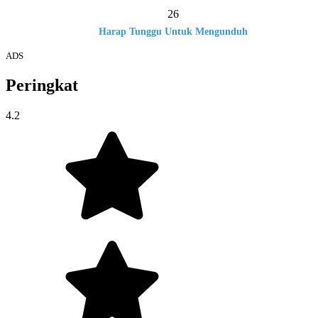
26
Harap Tunggu Untuk Mengunduh
ADS
Peringkat
4.2