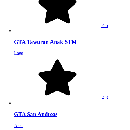
4.6
GTA Tawuran Anak STM
Laga
4.3
GTA San Andreas
Aksi