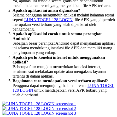
Ya, aplikasi ini tersedia secara gratis dan dapat diunduh
melalui halaman resmi yang menyediakan file APK terbaru.
Apakah aplikasi ini aman digunakan?
Selama pengguna mengunduh aplikasi melalui halaman resmi
seperti
LUNA TOGEL 128 LOGIN
, file APK yang diperoleh
merupakan versi terbaru yang telah diperbarui oleh
pengembang.
Apakah aplikasi ini cocok untuk semua perangkat
Android?
Sebagian besar perangkat Android dapat menjalankan aplikasi
ini selama mendukung instalasi file APK dan memiliki ruang
penyimpanan yang cukup.
Apakah perlu koneksi internet untuk menggunakan
aplikasi?
Beberapa fitur mungkin memerlukan koneksi internet,
terutama saat melakukan update atau mengakses layanan
tertentu di dalam aplikasi.
Bagaimana cara mendapatkan versi terbaru aplikasi?
Pengguna dapat mengunjungi halaman resmi
LUNA TOGEL
128 LOGIN
untuk mendapatkan versi APK terbaru yang
telah diperbarui.