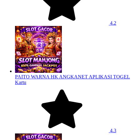
4.2
PAITO WARNA HK ANGKANET APLIKASI TOGEL
Kartu
4.3