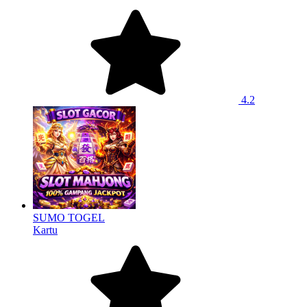
4.2
SUMO TOGEL
Kartu