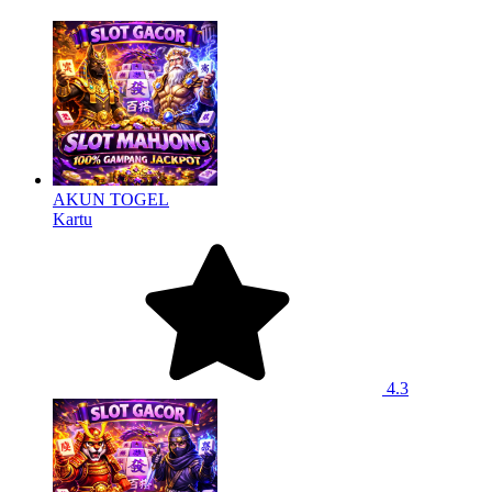
AKUN TOGEL
Kartu
4.3