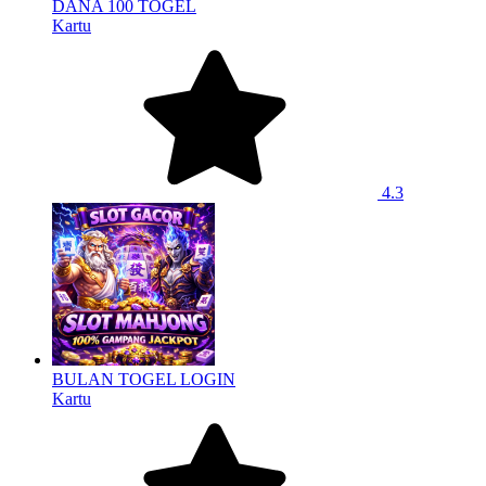
DANA 100 TOGEL
Kartu
4.3
BULAN TOGEL LOGIN
Kartu