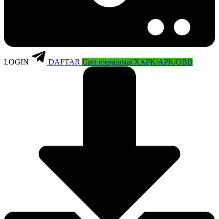
LOGIN
DAFTAR
Cara menginstal XAPK/APK/OBB