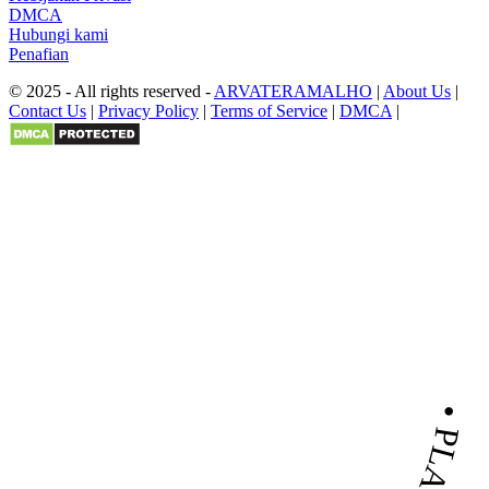
DMCA
Hubungi kami
Penafian
© 2025 - All rights reserved -
ARVATERAMALHO
|
About Us
|
Contact Us
|
Privacy Policy
|
Terms of Service
|
DMCA
|