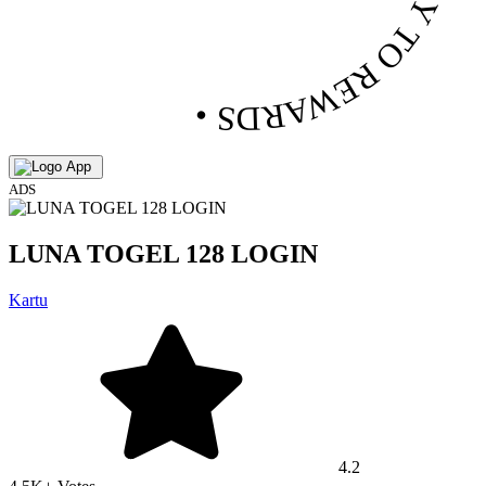
• PLAY TO REWARDS •
ADS
LUNA TOGEL 128 LOGIN
Kartu
4.2