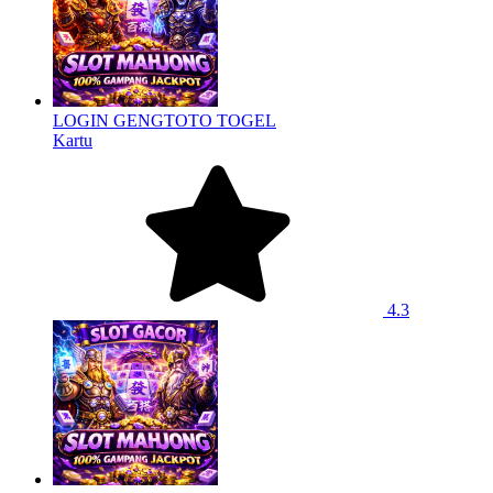
LOGIN GENGTOTO TOGEL
Kartu
4.3