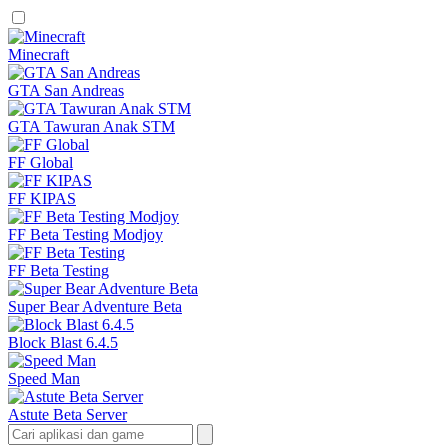
Minecraft
GTA San Andreas
GTA Tawuran Anak STM
FF Global
FF KIPAS
FF Beta Testing Modjoy
FF Beta Testing
Super Bear Adventure Beta
Block Blast 6.4.5
Speed Man
Astute Beta Server