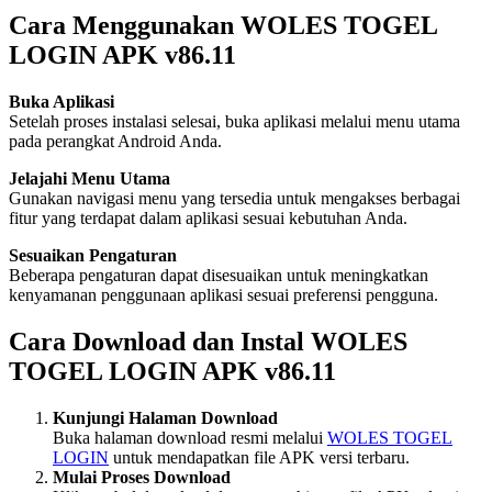
Cara Menggunakan WOLES TOGEL
LOGIN APK v86.11
Buka Aplikasi
Setelah proses instalasi selesai, buka aplikasi melalui menu utama
pada perangkat Android Anda.
Jelajahi Menu Utama
Gunakan navigasi menu yang tersedia untuk mengakses berbagai
fitur yang terdapat dalam aplikasi sesuai kebutuhan Anda.
Sesuaikan Pengaturan
Beberapa pengaturan dapat disesuaikan untuk meningkatkan
kenyamanan penggunaan aplikasi sesuai preferensi pengguna.
Cara Download dan Instal WOLES
TOGEL LOGIN APK v86.11
Kunjungi Halaman Download
Buka halaman download resmi melalui
WOLES TOGEL
LOGIN
untuk mendapatkan file APK versi terbaru.
Mulai Proses Download