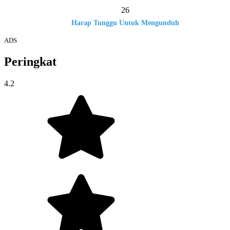
26
Harap Tunggu Untuk Mengunduh
ADS
Peringkat
4.2