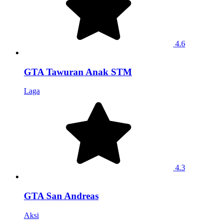
4.6
GTA Tawuran Anak STM
Laga
4.3
GTA San Andreas
Aksi