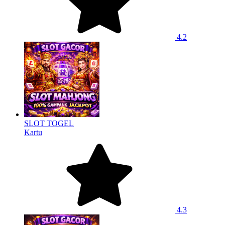
4.2
SLOT TOGEL
Kartu
4.3