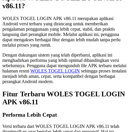
v86.11?
WOLES TOGEL LOGIN APK v86.11 merupakan aplikasi
Android versi terbaru yang dirancang untuk memberikan
pengalaman penggunaan yang lebih cepat, stabil, dan praktis
langsung dari perangkat mobile. Melalui aplikasi ini, pengguna
dapat mengakses berbagai fitur dengan lebih mudah tanpa perlu
melalui proses yang rumit.
Dengan dukungan sistem yang telah diperbarui, aplikasi ini
menghadirkan performa yang lebih optimal dibandingkan versi
sebelumnya. Pengguna dapat mengunduh file APK terbaru melalui
halaman resmi
WOLES TOGEL LOGIN
sehingga proses instalasi
menjadi lebih aman, cepat, serta kompatibel dengan berbagai
perangkat Android modern.
Fitur Terbaru WOLES TOGEL LOGIN
APK v86.11
Performa Lebih Cepat
Versi terbaru dari WOLES TOGEL LOGIN APK v86.11 telah
dioptimalkan agar berjalan lebih cepat dan responsif. Hal ini