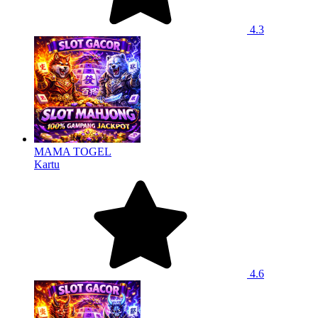
4.3
MAMA TOGEL
Kartu
4.6