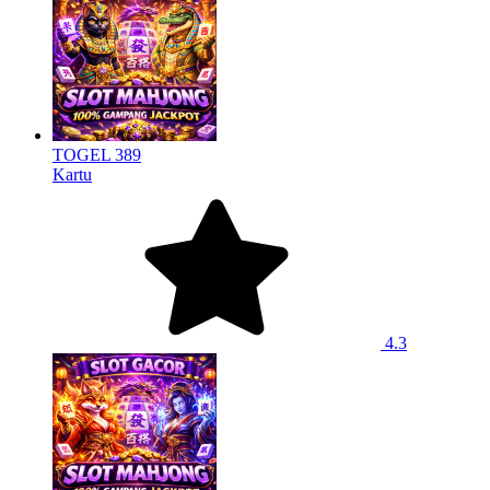
TOGEL 389
Kartu
4.3