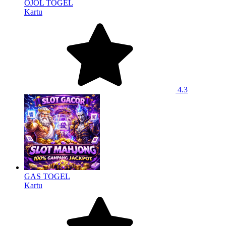
OJOL TOGEL
Kartu
4.3
GAS TOGEL
Kartu