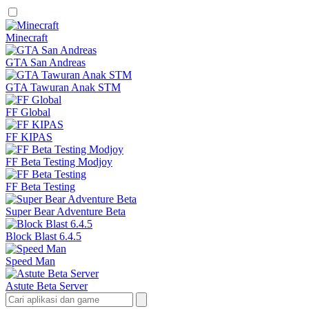
Minecraft
GTA San Andreas
GTA Tawuran Anak STM
FF Global
FF KIPAS
FF Beta Testing Modjoy
FF Beta Testing
Super Bear Adventure Beta
Block Blast 6.4.5
Speed Man
Astute Beta Server