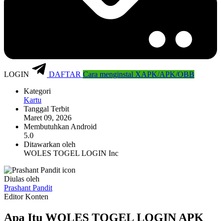
LOGIN
DAFTAR
Cara menginstal XAPK/APK/OBB
Kategori
Kartu
Tanggal Terbit
Maret 09, 2026
Membutuhkan Android
5.0
Ditawarkan oleh
WOLES TOGEL LOGIN Inc
Diulas oleh
Prashant Pandit
Editor Konten
Apa Itu WOLES TOGEL LOGIN APK