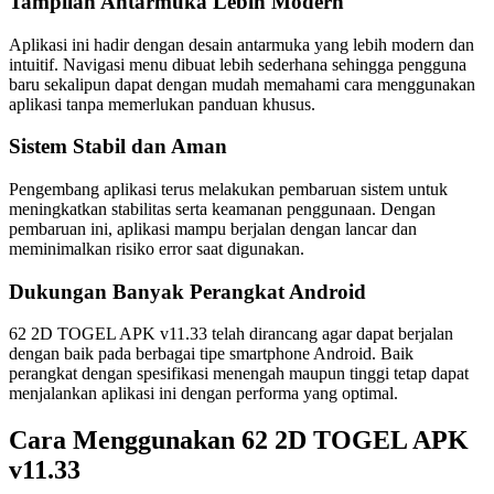
Tampilan Antarmuka Lebih Modern
Aplikasi ini hadir dengan desain antarmuka yang lebih modern dan
intuitif. Navigasi menu dibuat lebih sederhana sehingga pengguna
baru sekalipun dapat dengan mudah memahami cara menggunakan
aplikasi tanpa memerlukan panduan khusus.
Sistem Stabil dan Aman
Pengembang aplikasi terus melakukan pembaruan sistem untuk
meningkatkan stabilitas serta keamanan penggunaan. Dengan
pembaruan ini, aplikasi mampu berjalan dengan lancar dan
meminimalkan risiko error saat digunakan.
Dukungan Banyak Perangkat Android
62 2D TOGEL APK v11.33 telah dirancang agar dapat berjalan
dengan baik pada berbagai tipe smartphone Android. Baik
perangkat dengan spesifikasi menengah maupun tinggi tetap dapat
menjalankan aplikasi ini dengan performa yang optimal.
Cara Menggunakan 62 2D TOGEL APK
v11.33