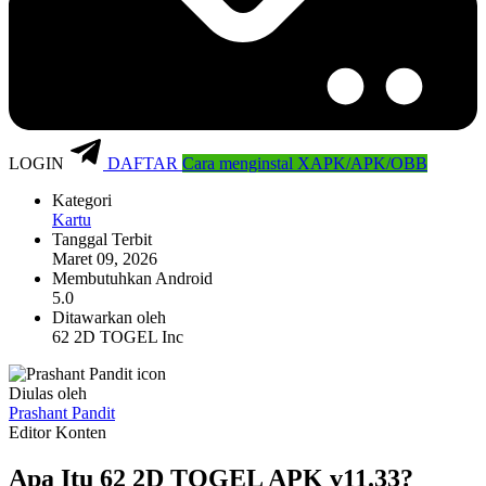
LOGIN
DAFTAR
Cara menginstal XAPK/APK/OBB
Kategori
Kartu
Tanggal Terbit
Maret 09, 2026
Membutuhkan Android
5.0
Ditawarkan oleh
62 2D TOGEL Inc
Diulas oleh
Prashant Pandit
Editor Konten
Apa Itu 62 2D TOGEL APK v11.33?