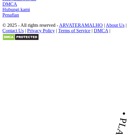
DMCA
Hubungi kami
Penafian
© 2025 - All rights reserved -
ARVATERAMALHO
|
About Us
|
Contact Us
|
Privacy Policy
|
Terms of Service
|
DMCA
|