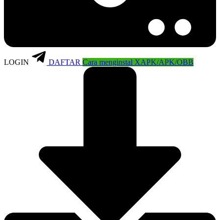
LOGIN
DAFTAR
Cara menginstal XAPK/APK/OBB