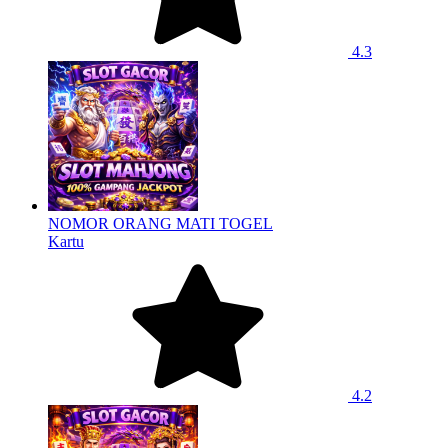
4.3
NOMOR ORANG MATI TOGEL
Kartu
4.2