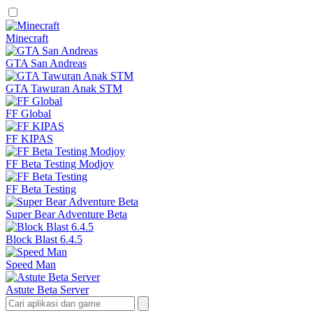
Minecraft
GTA San Andreas
GTA Tawuran Anak STM
FF Global
FF KIPAS
FF Beta Testing Modjoy
FF Beta Testing
Super Bear Adventure Beta
Block Blast 6.4.5
Speed Man
Astute Beta Server