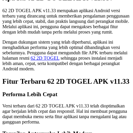
62 2D TOGEL APK v11.33 merupakan aplikasi Android versi
terbaru yang dirancang untuk memberikan pengalaman penggunaan
yang lebih cepat, stabil, dan praktis langsung dari perangkat mobile.
Melalui aplikasi ini, pengguna dapat mengakses berbagai fitur
dengan lebih mudah tanpa perlu melalui proses yang rumit.
Dengan dukungan sistem yang telah diperbarui, aplikasi ini
menghadirkan performa yang lebih optimal dibandingkan versi
sebelumnya. Pengguna dapat mengunduh file APK terbaru melalui
halaman resmi
62 2D TOGEL
sehingga proses instalasi menjadi
lebih aman, cepat, serta kompatibel dengan berbagai perangkat
Android modern.
Fitur Terbaru 62 2D TOGEL APK v11.33
Performa Lebih Cepat
Versi terbaru dari 62 2D TOGEL APK v11.33 telah dioptimalkan
agar berjalan lebih cepat dan responsif. Hal ini membuat pengguna
dapat membuka menu serta fitur aplikasi tanpa mengalami lag atau
gangguan performa.