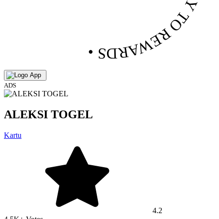
• PLAY TO REWARDS •
ADS
ALEKSI TOGEL
Kartu
4.2