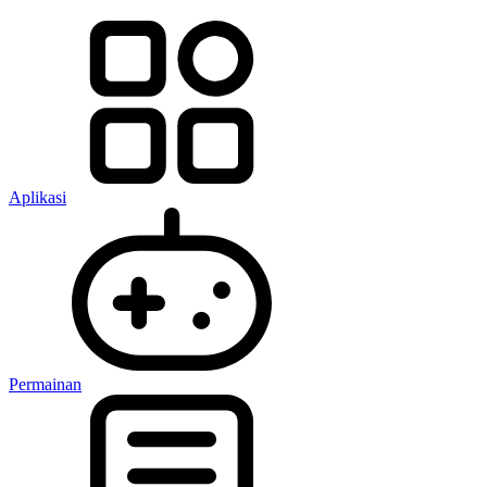
Aplikasi
Permainan