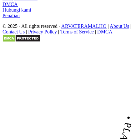
DMCA
Hubungi kami
Penafian
© 2025 - All rights reserved -
ARVATERAMALHO
|
About Us
|
Contact Us
|
Privacy Policy
|
Terms of Service
|
DMCA
|