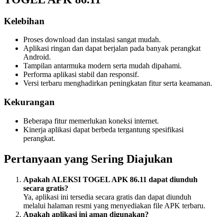
Kelebihan
Proses download dan instalasi sangat mudah.
Aplikasi ringan dan dapat berjalan pada banyak perangkat
Android.
Tampilan antarmuka modern serta mudah dipahami.
Performa aplikasi stabil dan responsif.
Versi terbaru menghadirkan peningkatan fitur serta keamanan.
Kekurangan
Beberapa fitur memerlukan koneksi internet.
Kinerja aplikasi dapat berbeda tergantung spesifikasi
perangkat.
Pertanyaan yang Sering Diajukan
Apakah ALEKSI TOGEL APK 86.11 dapat diunduh
secara gratis?
Ya, aplikasi ini tersedia secara gratis dan dapat diunduh
melalui halaman resmi yang menyediakan file APK terbaru.
Apakah aplikasi ini aman digunakan?