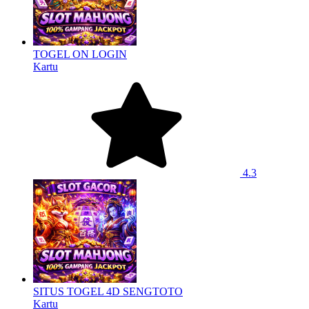
TOGEL ON LOGIN
Kartu
4.3
SITUS TOGEL 4D SENGTOTO
Kartu