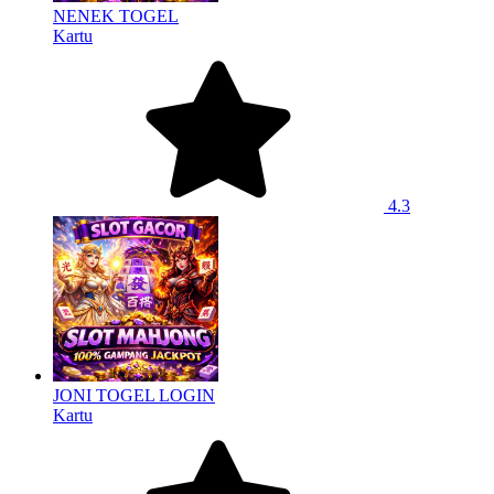
NENEK TOGEL
Kartu
4.3
JONI TOGEL LOGIN
Kartu