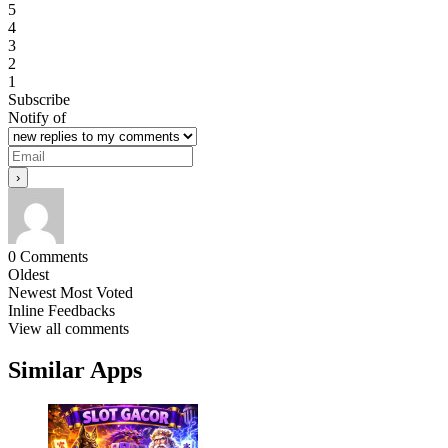
5
4
3
2
1
Subscribe
Notify of
0
Comments
Oldest
Newest
Most Voted
Inline Feedbacks
View all comments
Similar Apps