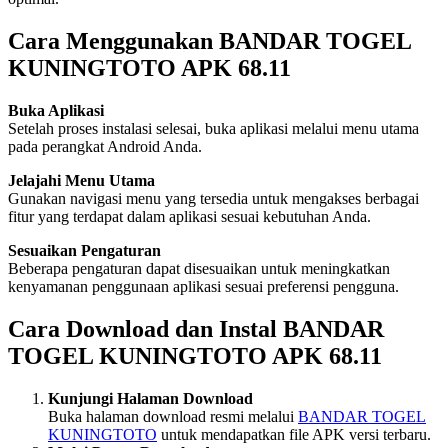
Cara Menggunakan BANDAR TOGEL
KUNINGTOTO APK 68.11
Buka Aplikasi
Setelah proses instalasi selesai, buka aplikasi melalui menu utama
pada perangkat Android Anda.
Jelajahi Menu Utama
Gunakan navigasi menu yang tersedia untuk mengakses berbagai
fitur yang terdapat dalam aplikasi sesuai kebutuhan Anda.
Sesuaikan Pengaturan
Beberapa pengaturan dapat disesuaikan untuk meningkatkan
kenyamanan penggunaan aplikasi sesuai preferensi pengguna.
Cara Download dan Instal BANDAR
TOGEL KUNINGTOTO APK 68.11
Kunjungi Halaman Download
Buka halaman download resmi melalui
BANDAR TOGEL
KUNINGTOTO
untuk mendapatkan file APK versi terbaru.