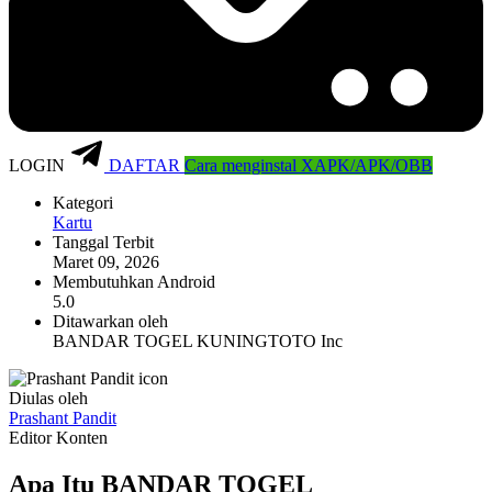
LOGIN
DAFTAR
Cara menginstal XAPK/APK/OBB
Kategori
Kartu
Tanggal Terbit
Maret 09, 2026
Membutuhkan Android
5.0
Ditawarkan oleh
BANDAR TOGEL KUNINGTOTO Inc
Diulas oleh
Prashant Pandit
Editor Konten
Apa Itu BANDAR TOGEL