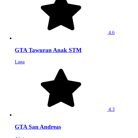
4.6
GTA Tawuran Anak STM
Laga
4.3
GTA San Andreas