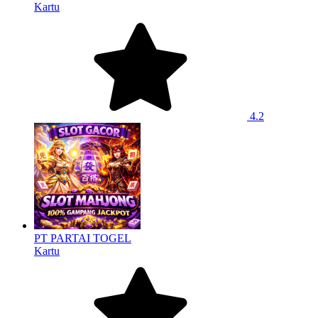
Kartu
4.2
PT PARTAI TOGEL
Kartu