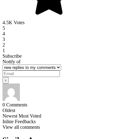
4.5K Votes
5
4
3
2
1
Subscribe
Notify of
0
Comments
Oldest
Newest
Most Voted
Inline Feedbacks
View all comments