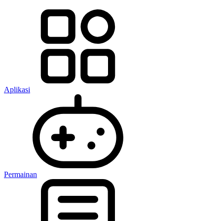
Aplikasi
Permainan