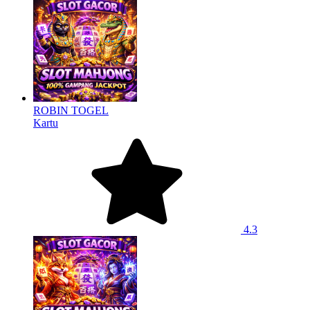
ROBIN TOGEL
Kartu
4.3