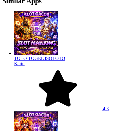
Similar Apps
TOTO TOGEL ISOTOTO
Kartu
4.3