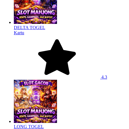
DELTA TOGEL
Kartu
4.3
LONG TOGEL