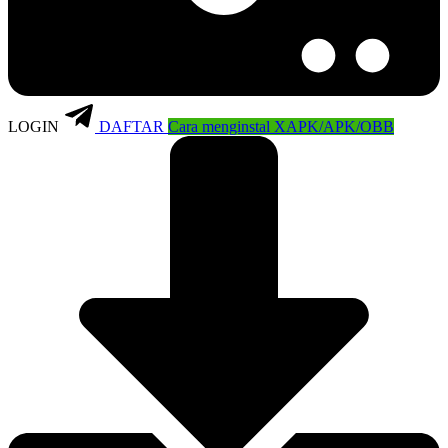
LOGIN
DAFTAR
Cara menginstal XAPK/APK/OBB