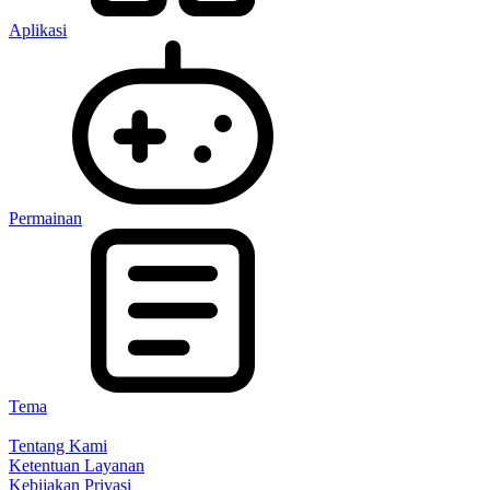
Aplikasi
Permainan
Tema
Tentang Kami
Ketentuan Layanan
Kebijakan Privasi