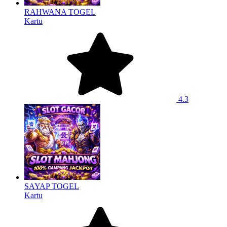
RAHWANA TOGEL
Kartu
4.3
SAYAP TOGEL
Kartu