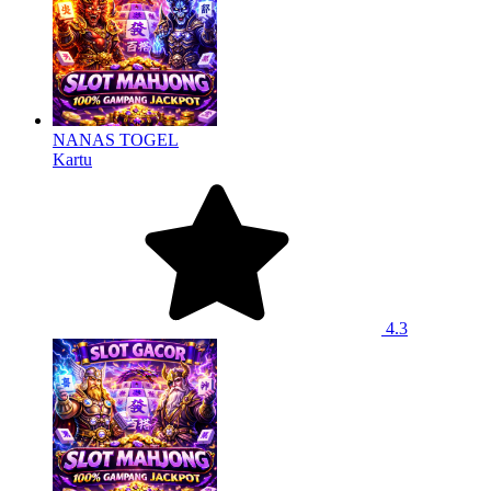
NANAS TOGEL
Kartu
4.3