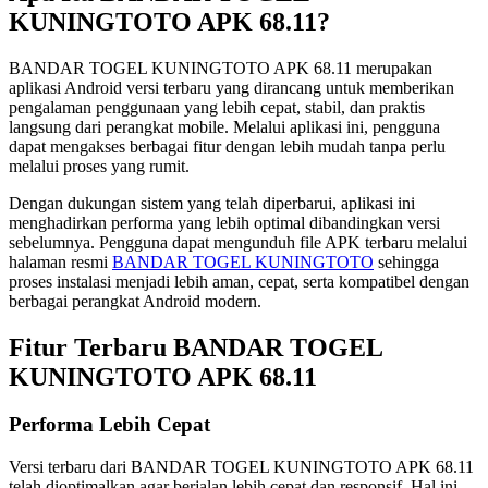
KUNINGTOTO APK 68.11?
BANDAR TOGEL KUNINGTOTO APK 68.11 merupakan
aplikasi Android versi terbaru yang dirancang untuk memberikan
pengalaman penggunaan yang lebih cepat, stabil, dan praktis
langsung dari perangkat mobile. Melalui aplikasi ini, pengguna
dapat mengakses berbagai fitur dengan lebih mudah tanpa perlu
melalui proses yang rumit.
Dengan dukungan sistem yang telah diperbarui, aplikasi ini
menghadirkan performa yang lebih optimal dibandingkan versi
sebelumnya. Pengguna dapat mengunduh file APK terbaru melalui
halaman resmi
BANDAR TOGEL KUNINGTOTO
sehingga
proses instalasi menjadi lebih aman, cepat, serta kompatibel dengan
berbagai perangkat Android modern.
Fitur Terbaru BANDAR TOGEL
KUNINGTOTO APK 68.11
Performa Lebih Cepat
Versi terbaru dari BANDAR TOGEL KUNINGTOTO APK 68.11
telah dioptimalkan agar berjalan lebih cepat dan responsif. Hal ini