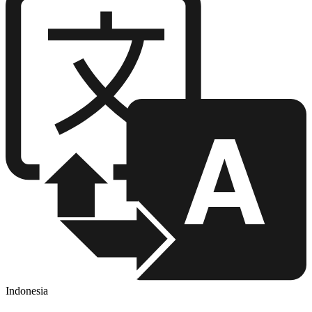
Indonesia