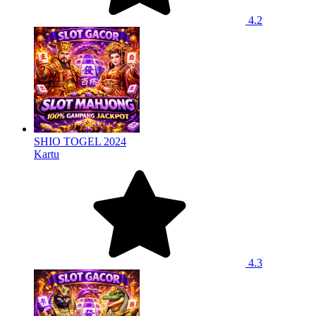
4.2
SHIO TOGEL 2024
Kartu
4.3