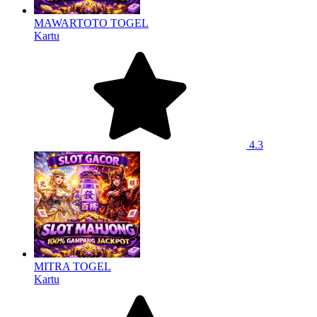
MAWARTOTO TOGEL
Kartu
4.3
MITRA TOGEL
Kartu