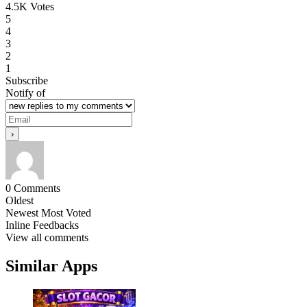
4.5K Votes
5
4
3
2
1
Subscribe
Notify of
0
Comments
Oldest
Newest
Most Voted
Inline Feedbacks
View all comments
Similar Apps