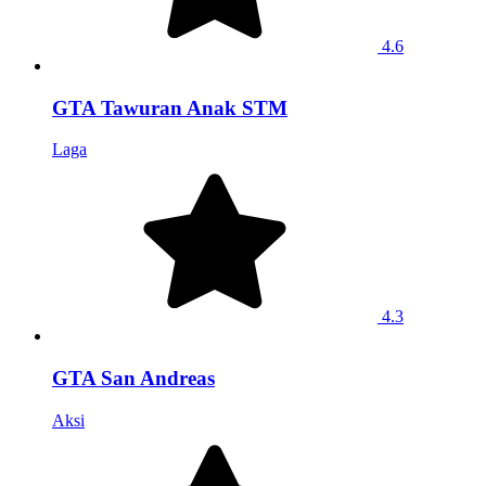
4.6
GTA Tawuran Anak STM
Laga
4.3
GTA San Andreas
Aksi