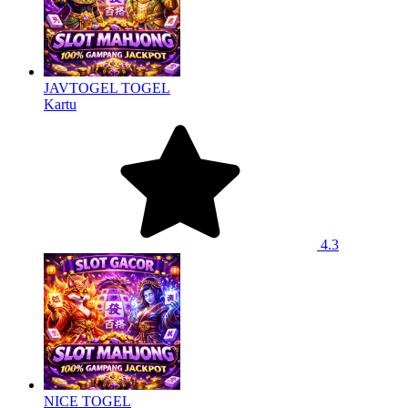
JAVTOGEL TOGEL
Kartu
4.3
NICE TOGEL