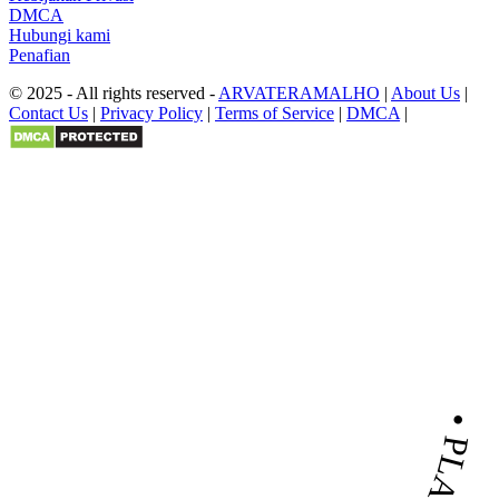
DMCA
Hubungi kami
Penafian
© 2025 - All rights reserved -
ARVATERAMALHO
|
About Us
|
Contact Us
|
Privacy Policy
|
Terms of Service
|
DMCA
|