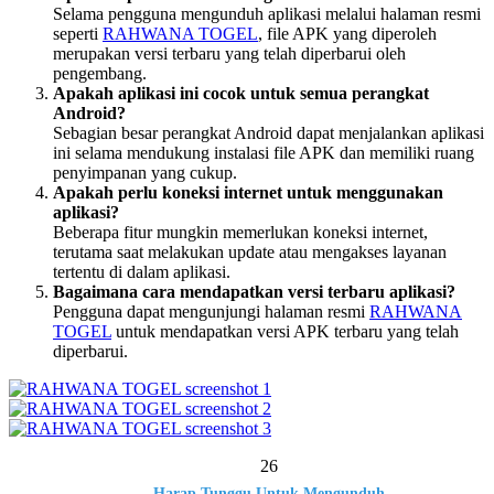
Selama pengguna mengunduh aplikasi melalui halaman resmi
seperti
RAHWANA TOGEL
, file APK yang diperoleh
merupakan versi terbaru yang telah diperbarui oleh
pengembang.
Apakah aplikasi ini cocok untuk semua perangkat
Android?
Sebagian besar perangkat Android dapat menjalankan aplikasi
ini selama mendukung instalasi file APK dan memiliki ruang
penyimpanan yang cukup.
Apakah perlu koneksi internet untuk menggunakan
aplikasi?
Beberapa fitur mungkin memerlukan koneksi internet,
terutama saat melakukan update atau mengakses layanan
tertentu di dalam aplikasi.
Bagaimana cara mendapatkan versi terbaru aplikasi?
Pengguna dapat mengunjungi halaman resmi
RAHWANA
TOGEL
untuk mendapatkan versi APK terbaru yang telah
diperbarui.
26
Harap Tunggu Untuk Mengunduh