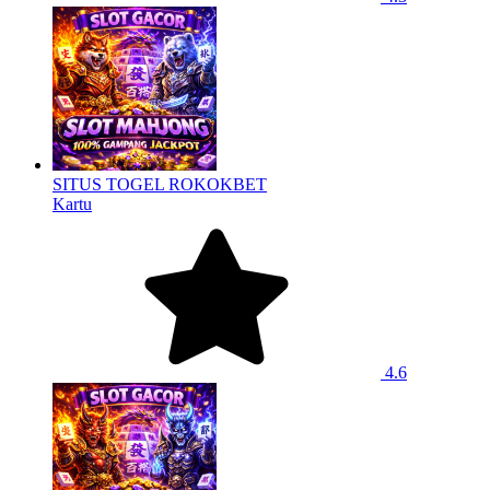
SITUS TOGEL ROKOKBET
Kartu
4.6