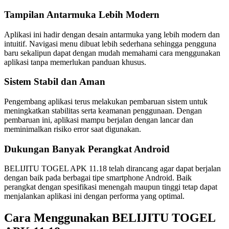
Tampilan Antarmuka Lebih Modern
Aplikasi ini hadir dengan desain antarmuka yang lebih modern dan
intuitif. Navigasi menu dibuat lebih sederhana sehingga pengguna
baru sekalipun dapat dengan mudah memahami cara menggunakan
aplikasi tanpa memerlukan panduan khusus.
Sistem Stabil dan Aman
Pengembang aplikasi terus melakukan pembaruan sistem untuk
meningkatkan stabilitas serta keamanan penggunaan. Dengan
pembaruan ini, aplikasi mampu berjalan dengan lancar dan
meminimalkan risiko error saat digunakan.
Dukungan Banyak Perangkat Android
BELIJITU TOGEL APK 11.18 telah dirancang agar dapat berjalan
dengan baik pada berbagai tipe smartphone Android. Baik
perangkat dengan spesifikasi menengah maupun tinggi tetap dapat
menjalankan aplikasi ini dengan performa yang optimal.
Cara Menggunakan BELIJITU TOGEL