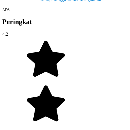
ADS
Peringkat
4.2