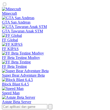
Minecraft
GTA San Andreas
GTA Tawuran Anak STM
FF Global
FF KIPAS
FF Beta Testing Modjoy
FF Beta Testing
Super Bear Adventure Beta
Block Blast 6.4.5
Speed Man
Astute Beta Server