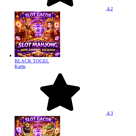
4.2
BLACK TOGEL
Kartu
4.3