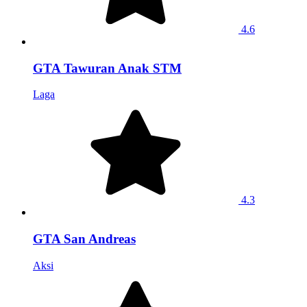
4.6
GTA Tawuran Anak STM
Laga
4.3
GTA San Andreas
Aksi