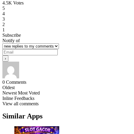
4.5K Votes
5
4
3
2
1
Subscribe
Notify of
0
Comments
Oldest
Newest
Most Voted
Inline Feedbacks
View all comments
Similar Apps