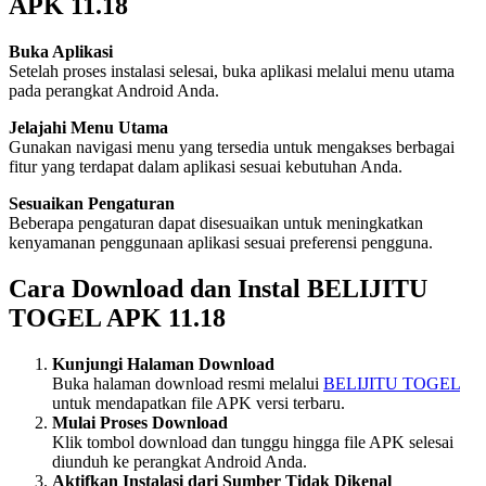
APK 11.18
Buka Aplikasi
Setelah proses instalasi selesai, buka aplikasi melalui menu utama
pada perangkat Android Anda.
Jelajahi Menu Utama
Gunakan navigasi menu yang tersedia untuk mengakses berbagai
fitur yang terdapat dalam aplikasi sesuai kebutuhan Anda.
Sesuaikan Pengaturan
Beberapa pengaturan dapat disesuaikan untuk meningkatkan
kenyamanan penggunaan aplikasi sesuai preferensi pengguna.
Cara Download dan Instal BELIJITU
TOGEL APK 11.18
Kunjungi Halaman Download
Buka halaman download resmi melalui
BELIJITU TOGEL
untuk mendapatkan file APK versi terbaru.
Mulai Proses Download
Klik tombol download dan tunggu hingga file APK selesai
diunduh ke perangkat Android Anda.
Aktifkan Instalasi dari Sumber Tidak Dikenal