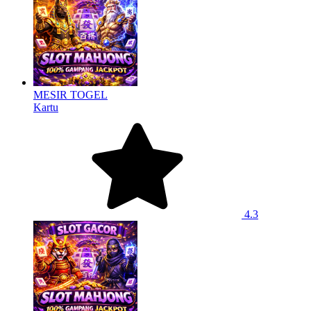
MESIR TOGEL
Kartu
4.3