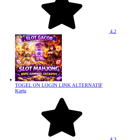
4.2
TOGEL ON LOGIN LINK ALTERNATIF
Kartu
4.3