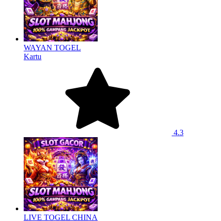
WAYAN TOGEL
Kartu
4.3
LIVE TOGEL CHINA