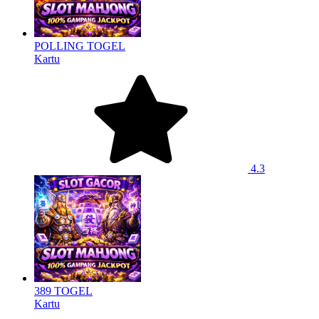
POLLING TOGEL
Kartu
4.3
389 TOGEL
Kartu