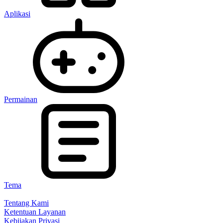
Aplikasi
Permainan
Tema
Tentang Kami
Ketentuan Layanan
Kebijakan Privasi