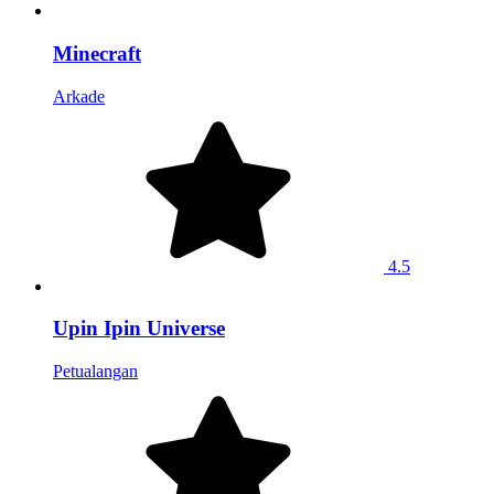
Minecraft
Arkade
4.5
Upin Ipin Universe
Petualangan