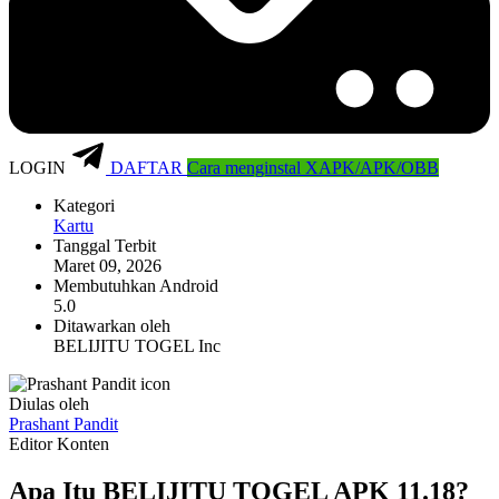
LOGIN
DAFTAR
Cara menginstal XAPK/APK/OBB
Kategori
Kartu
Tanggal Terbit
Maret 09, 2026
Membutuhkan Android
5.0
Ditawarkan oleh
BELIJITU TOGEL Inc
Diulas oleh
Prashant Pandit
Editor Konten
Apa Itu BELIJITU TOGEL APK 11.18?