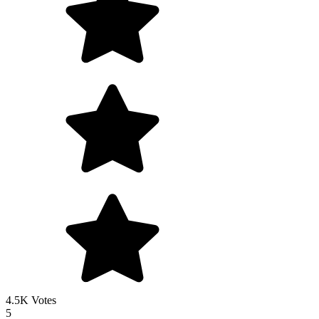
4.5K Votes
5