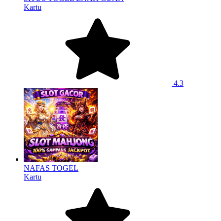
Kartu
4.3
NAFAS TOGEL
Kartu