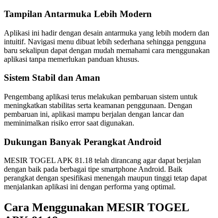
Tampilan Antarmuka Lebih Modern
Aplikasi ini hadir dengan desain antarmuka yang lebih modern dan
intuitif. Navigasi menu dibuat lebih sederhana sehingga pengguna
baru sekalipun dapat dengan mudah memahami cara menggunakan
aplikasi tanpa memerlukan panduan khusus.
Sistem Stabil dan Aman
Pengembang aplikasi terus melakukan pembaruan sistem untuk
meningkatkan stabilitas serta keamanan penggunaan. Dengan
pembaruan ini, aplikasi mampu berjalan dengan lancar dan
meminimalkan risiko error saat digunakan.
Dukungan Banyak Perangkat Android
MESIR TOGEL APK 81.18 telah dirancang agar dapat berjalan
dengan baik pada berbagai tipe smartphone Android. Baik
perangkat dengan spesifikasi menengah maupun tinggi tetap dapat
menjalankan aplikasi ini dengan performa yang optimal.
Cara Menggunakan MESIR TOGEL