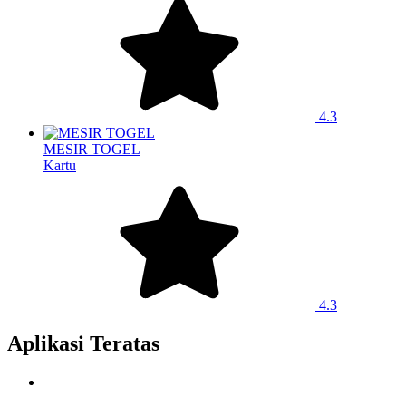
4.3
MESIR TOGEL
Kartu
4.3
Aplikasi Teratas