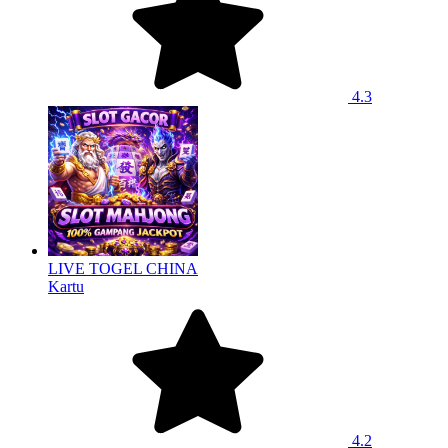
4.3
LIVE TOGEL CHINA
Kartu
4.2