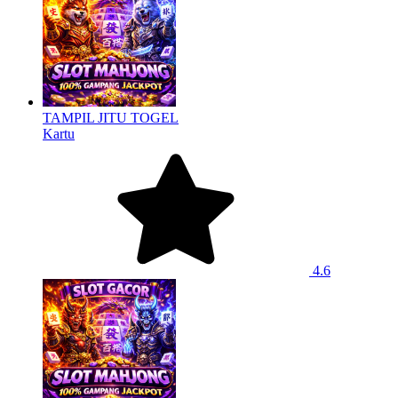
TAMPIL JITU TOGEL
Kartu
4.6