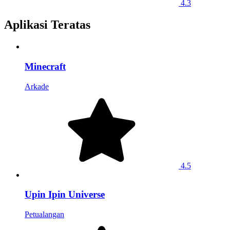
4.3
Aplikasi Teratas
Minecraft
Arkade
4.5
Upin Ipin Universe
Petualangan