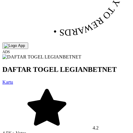
• PLAY TO REWARDS •
ADS
DAFTAR TOGEL LEGIANBETNET
Kartu
4.2