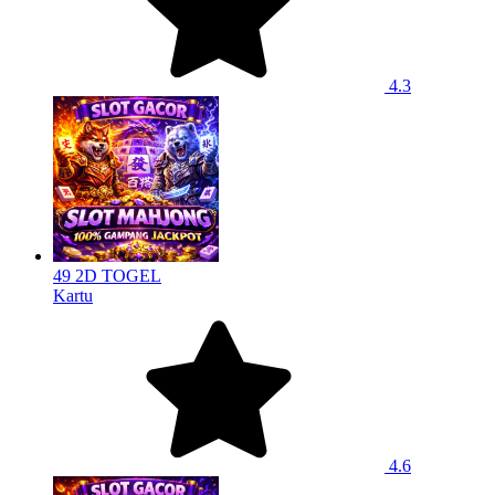
4.3
49 2D TOGEL
Kartu
4.6