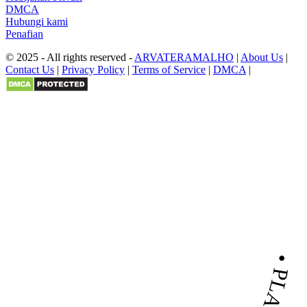
DMCA
Hubungi kami
Penafian
© 2025 - All rights reserved -
ARVATERAMALHO
|
About Us
|
Contact Us
|
Privacy Policy
|
Terms of Service
|
DMCA
|