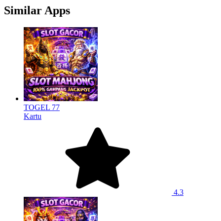
Similar Apps
TOGEL 77
Kartu
4.3