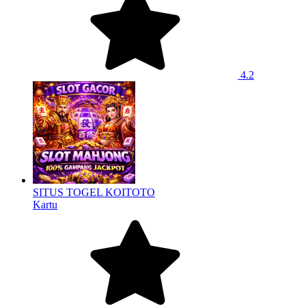
4.2
SITUS TOGEL KOITOTO
Kartu