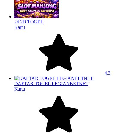
24 2D TOGEL
Kartu
4.3
DAFTAR TOGEL LEGIANBETNET
Kartu