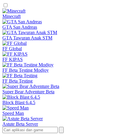
Minecraft
GTA San Andreas
GTA Tawuran Anak STM
FF Global
FF KIPAS
FF Beta Testing Modjoy
FF Beta Testing
Super Bear Adventure Beta
Block Blast 6.4.5
Speed Man
Astute Beta Server