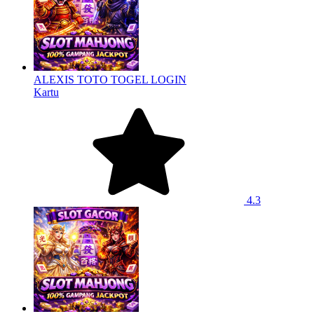
ALEXIS TOTO TOGEL LOGIN
Kartu
4.3