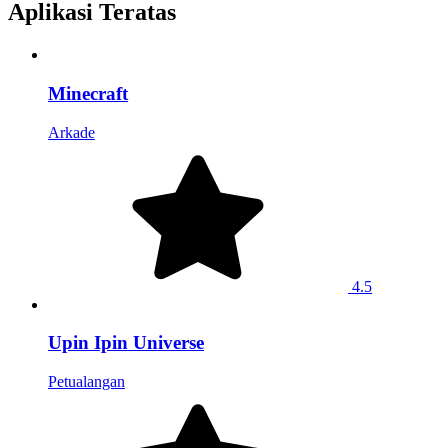
Aplikasi Teratas
Minecraft
Arkade
4.5
Upin Ipin Universe
Petualangan