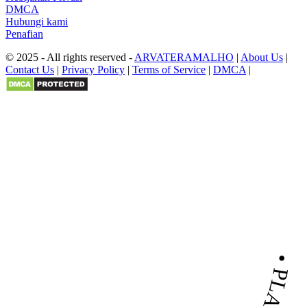
DMCA
Hubungi kami
Penafian
© 2025 - All rights reserved -
ARVATERAMALHO
|
About Us
|
Contact Us
|
Privacy Policy
|
Terms of Service
|
DMCA
|