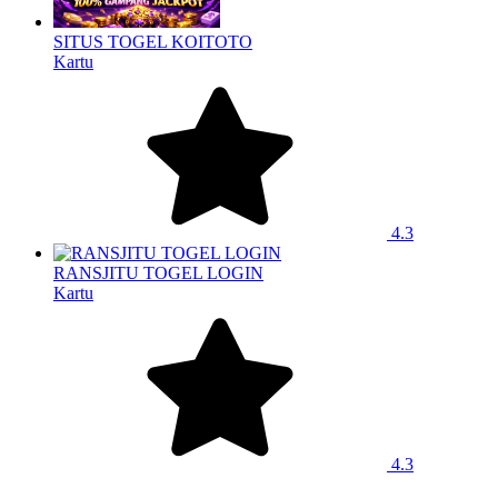
SITUS TOGEL KOITOTO
Kartu
4.3
RANSJITU TOGEL LOGIN
Kartu
4.3