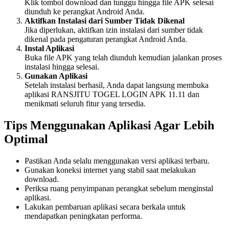
Klik tombol download dan tunggu hingga file APK selesai
diunduh ke perangkat Android Anda.
Aktifkan Instalasi dari Sumber Tidak Dikenal
Jika diperlukan, aktifkan izin instalasi dari sumber tidak
dikenal pada pengaturan perangkat Android Anda.
Instal Aplikasi
Buka file APK yang telah diunduh kemudian jalankan proses
instalasi hingga selesai.
Gunakan Aplikasi
Setelah instalasi berhasil, Anda dapat langsung membuka
aplikasi RANSJITU TOGEL LOGIN APK 11.11 dan
menikmati seluruh fitur yang tersedia.
Tips Menggunakan Aplikasi Agar Lebih
Optimal
Pastikan Anda selalu menggunakan versi aplikasi terbaru.
Gunakan koneksi internet yang stabil saat melakukan
download.
Periksa ruang penyimpanan perangkat sebelum menginstal
aplikasi.
Lakukan pembaruan aplikasi secara berkala untuk
mendapatkan peningkatan performa.