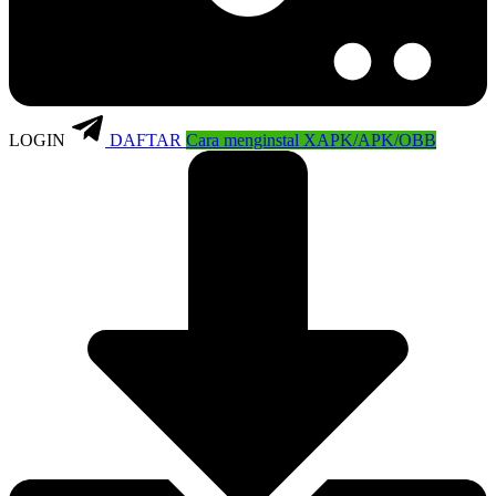
LOGIN
DAFTAR
Cara menginstal XAPK/APK/OBB