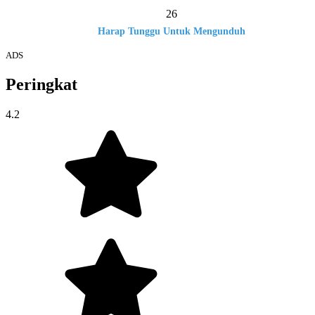
26
Harap Tunggu Untuk Mengunduh
ADS
Peringkat
4.2