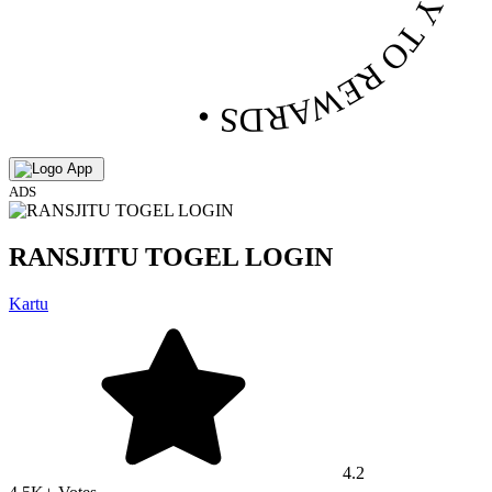
• PLAY TO REWARDS •
ADS
RANSJITU TOGEL LOGIN
Kartu
4.2