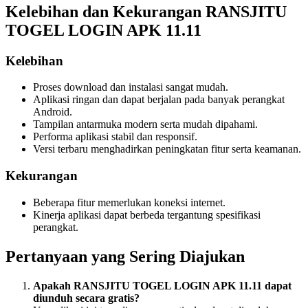
Kelebihan dan Kekurangan RANSJITU
TOGEL LOGIN APK 11.11
Kelebihan
Proses download dan instalasi sangat mudah.
Aplikasi ringan dan dapat berjalan pada banyak perangkat
Android.
Tampilan antarmuka modern serta mudah dipahami.
Performa aplikasi stabil dan responsif.
Versi terbaru menghadirkan peningkatan fitur serta keamanan.
Kekurangan
Beberapa fitur memerlukan koneksi internet.
Kinerja aplikasi dapat berbeda tergantung spesifikasi
perangkat.
Pertanyaan yang Sering Diajukan
Apakah RANSJITU TOGEL LOGIN APK 11.11 dapat
diunduh secara gratis?