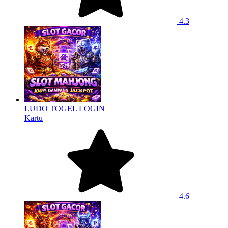
4.3
LUDO TOGEL LOGIN
Kartu
4.6