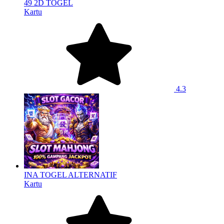
49 2D TOGEL
Kartu
4.3
INA TOGEL ALTERNATIF
Kartu