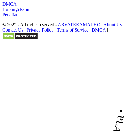
DMCA
Hubungi kami
Penafian
© 2025 - All rights reserved -
ARVATERAMALHO
|
About Us
|
Contact Us
|
Privacy Policy
|
Terms of Service
|
DMCA
|