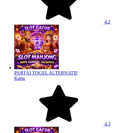
4.2
PARTAI TOGEL ALTERNATIF
Kartu
4.3