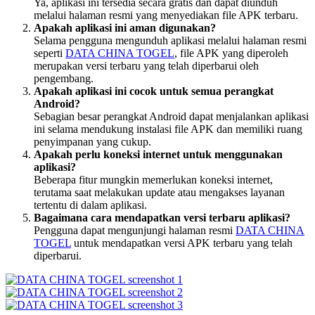
Ya, aplikasi ini tersedia secara gratis dan dapat diunduh
melalui halaman resmi yang menyediakan file APK terbaru.
Apakah aplikasi ini aman digunakan?
Selama pengguna mengunduh aplikasi melalui halaman resmi
seperti
DATA CHINA TOGEL
, file APK yang diperoleh
merupakan versi terbaru yang telah diperbarui oleh
pengembang.
Apakah aplikasi ini cocok untuk semua perangkat
Android?
Sebagian besar perangkat Android dapat menjalankan aplikasi
ini selama mendukung instalasi file APK dan memiliki ruang
penyimpanan yang cukup.
Apakah perlu koneksi internet untuk menggunakan
aplikasi?
Beberapa fitur mungkin memerlukan koneksi internet,
terutama saat melakukan update atau mengakses layanan
tertentu di dalam aplikasi.
Bagaimana cara mendapatkan versi terbaru aplikasi?
Pengguna dapat mengunjungi halaman resmi
DATA CHINA
TOGEL
untuk mendapatkan versi APK terbaru yang telah
diperbarui.