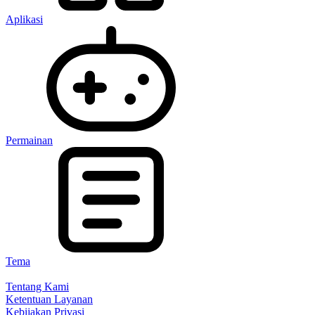
Aplikasi
Permainan
Tema
Tentang Kami
Ketentuan Layanan
Kebijakan Privasi