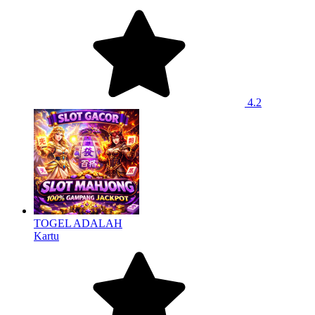
4.2
TOGEL ADALAH
Kartu