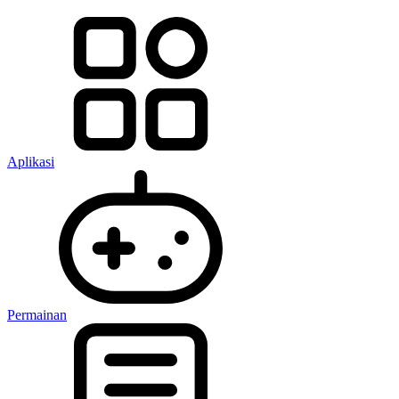
Aplikasi
Permainan