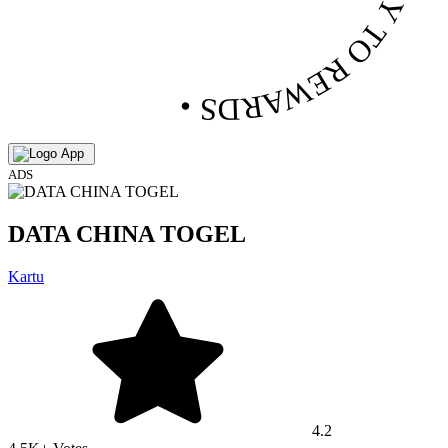
• PLAY TO REWARDS •
ADS
DATA CHINA TOGEL
Kartu
4.2