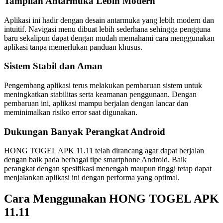
Tampilan Antarmuka Lebih Modern
Aplikasi ini hadir dengan desain antarmuka yang lebih modern dan
intuitif. Navigasi menu dibuat lebih sederhana sehingga pengguna
baru sekalipun dapat dengan mudah memahami cara menggunakan
aplikasi tanpa memerlukan panduan khusus.
Sistem Stabil dan Aman
Pengembang aplikasi terus melakukan pembaruan sistem untuk
meningkatkan stabilitas serta keamanan penggunaan. Dengan
pembaruan ini, aplikasi mampu berjalan dengan lancar dan
meminimalkan risiko error saat digunakan.
Dukungan Banyak Perangkat Android
HONG TOGEL APK 11.11 telah dirancang agar dapat berjalan
dengan baik pada berbagai tipe smartphone Android. Baik
perangkat dengan spesifikasi menengah maupun tinggi tetap dapat
menjalankan aplikasi ini dengan performa yang optimal.
Cara Menggunakan HONG TOGEL APK
11.11