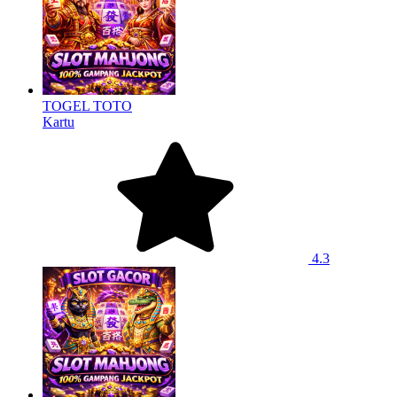
TOGEL TOTO
Kartu
4.3