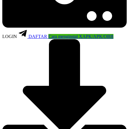
LOGIN
DAFTAR
Cara menginstal XAPK/APK/OBB