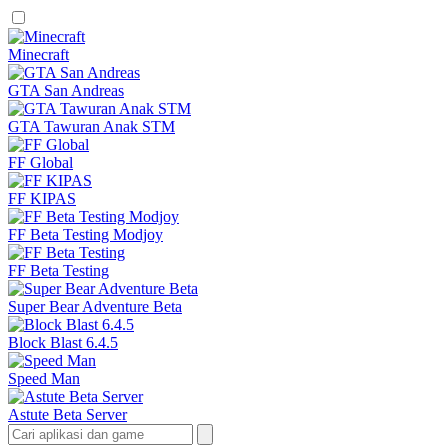
Minecraft
GTA San Andreas
GTA Tawuran Anak STM
FF Global
FF KIPAS
FF Beta Testing Modjoy
FF Beta Testing
Super Bear Adventure Beta
Block Blast 6.4.5
Speed Man
Astute Beta Server