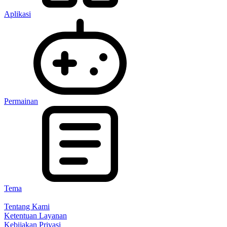
Aplikasi
Permainan
Tema
Tentang Kami
Ketentuan Layanan
Kebijakan Privasi