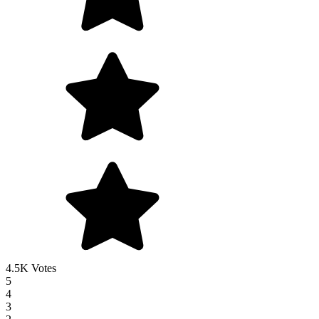
4.5K Votes
5
4
3