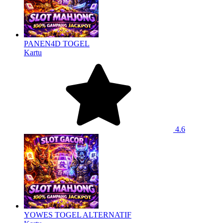
PANEN4D TOGEL
Kartu
4.6
YOWES TOGEL ALTERNATIF