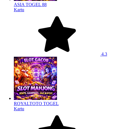
ASIA TOGEL 88
Kartu
4.3
ROYALTOTO TOGEL
Kartu