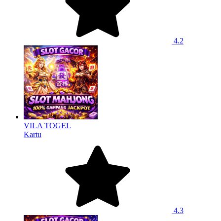
4.2
VILA TOGEL
Kartu
4.3