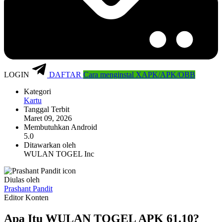
LOGIN
DAFTAR
Cara menginstal XAPK/APK/OBB
Kategori
Kartu
Tanggal Terbit
Maret 09, 2026
Membutuhkan Android
5.0
Ditawarkan oleh
WULAN TOGEL Inc
Diulas oleh
Prashant Pandit
Editor Konten
Apa Itu WULAN TOGEL APK 61.10?