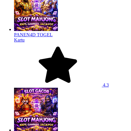
PANEN4D TOGEL
Kartu
4.3