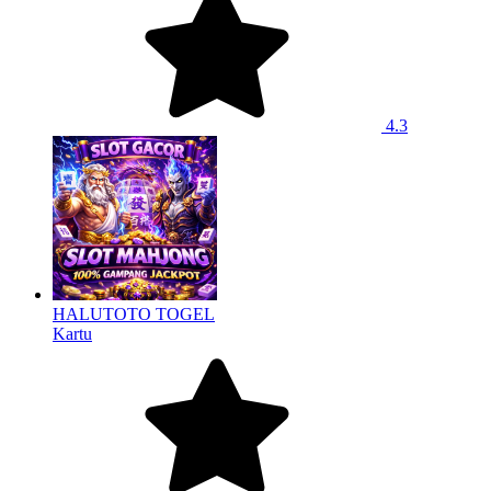
4.3
HALUTOTO TOGEL
Kartu