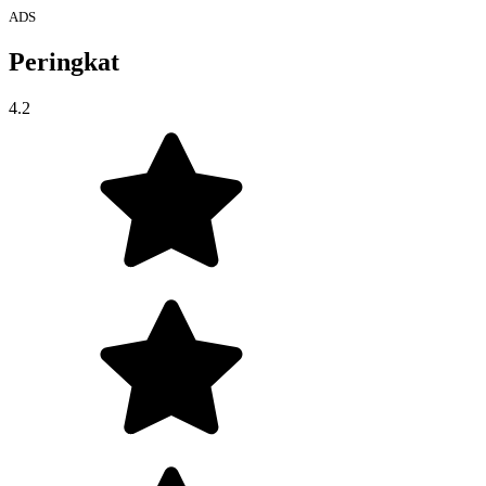
ADS
Peringkat
4.2