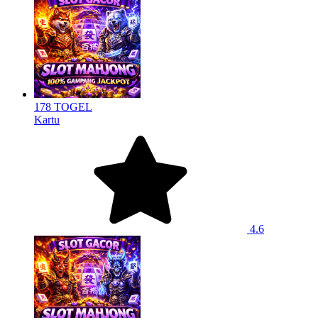
178 TOGEL
Kartu
4.6