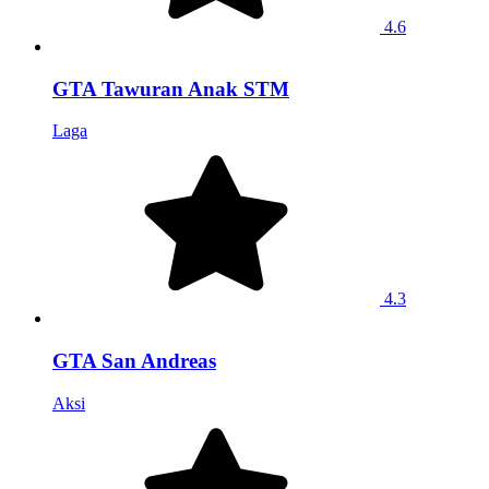
4.6
GTA Tawuran Anak STM
Laga
4.3
GTA San Andreas
Aksi