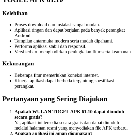
Kelebihan
Proses download dan instalasi sangat mudah.
Aplikasi ringan dan dapat berjalan pada banyak perangkat
Android.
Tampilan antarmuka modern serta mudah dipahami.
Performa aplikasi stabil dan responsif.
Versi terbaru menghadirkan peningkatan fitur serta keamanan.
Kekurangan
Beberapa fitur memerlukan koneksi internet.
Kinerja aplikasi dapat berbeda tergantung spesifikasi
perangkat.
Pertanyaan yang Sering Diajukan
Apakah WULAN TOGEL APK 61.10 dapat diunduh
secara gratis?
Ya, aplikasi ini tersedia secara gratis dan dapat diunduh
melalui halaman resmi yang menyediakan file APK terbaru.
Apakah aplikasi ini aman digunakan?