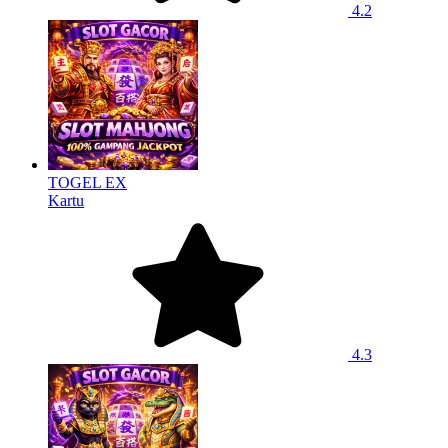
4.2
TOGEL EX
Kartu
4.3