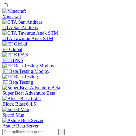
Minecraft
GTA San Andreas
GTA Tawuran Anak STM
FF Global
FF KIPAS
FF Beta Testing Modjoy
FF Beta Testing
Super Bear Adventure Beta
Block Blast 6.4.5
Speed Man
Astute Beta Server