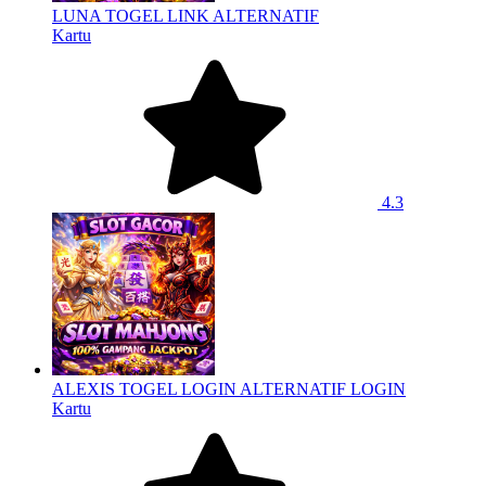
LUNA TOGEL LINK ALTERNATIF
Kartu
4.3
ALEXIS TOGEL LOGIN ALTERNATIF LOGIN
Kartu