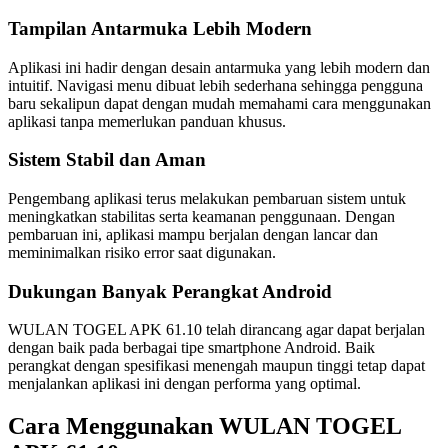
Tampilan Antarmuka Lebih Modern
Aplikasi ini hadir dengan desain antarmuka yang lebih modern dan
intuitif. Navigasi menu dibuat lebih sederhana sehingga pengguna
baru sekalipun dapat dengan mudah memahami cara menggunakan
aplikasi tanpa memerlukan panduan khusus.
Sistem Stabil dan Aman
Pengembang aplikasi terus melakukan pembaruan sistem untuk
meningkatkan stabilitas serta keamanan penggunaan. Dengan
pembaruan ini, aplikasi mampu berjalan dengan lancar dan
meminimalkan risiko error saat digunakan.
Dukungan Banyak Perangkat Android
WULAN TOGEL APK 61.10 telah dirancang agar dapat berjalan
dengan baik pada berbagai tipe smartphone Android. Baik
perangkat dengan spesifikasi menengah maupun tinggi tetap dapat
menjalankan aplikasi ini dengan performa yang optimal.
Cara Menggunakan WULAN TOGEL