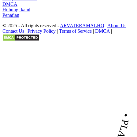
DMCA
Hubungi kami
Penafian
© 2025 - All rights reserved -
ARVATERAMALHO
|
About Us
|
Contact Us
|
Privacy Policy
|
Terms of Service
|
DMCA
|