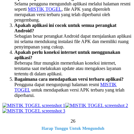
Selama pengguna mengunduh aplikasi melalui halaman resmi
seperti
MISTIK TOGEL
, file APK yang diperoleh
merupakan versi terbaru yang telah diperbarui oleh
pengembang.
Apakah aplikasi ini cocok untuk semua perangkat
Android?
Sebagian besar perangkat Android dapat menjalankan aplikasi
ini selama mendukung instalasi file APK dan memiliki ruang
penyimpanan yang cukup.
Apakah perlu koneksi internet untuk menggunakan
aplikasi?
Beberapa fitur mungkin memerlukan koneksi internet,
terutama saat melakukan update atau mengakses layanan
tertentu di dalam aplikasi.
Bagaimana cara mendapatkan versi terbaru aplikasi?
Pengguna dapat mengunjungi halaman resmi
MISTIK
TOGEL
untuk mendapatkan versi APK terbaru yang telah
diperbarui.
26
Harap Tunggu Untuk Mengunduh