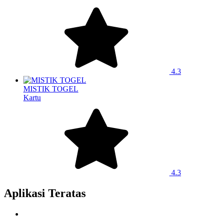
4.3
MISTIK TOGEL
Kartu
4.3
Aplikasi Teratas