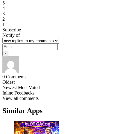
5
4
3
2
1
Subscribe
Notify of
0
Comments
Oldest
Newest
Most Voted
Inline Feedbacks
View all comments
Similar Apps