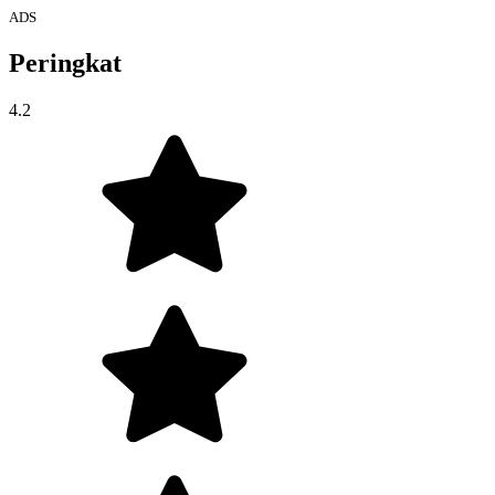
ADS
Peringkat
4.2