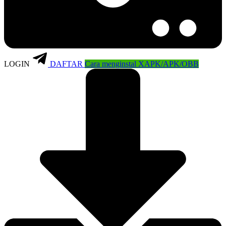
LOGIN
DAFTAR
Cara menginstal XAPK/APK/OBB