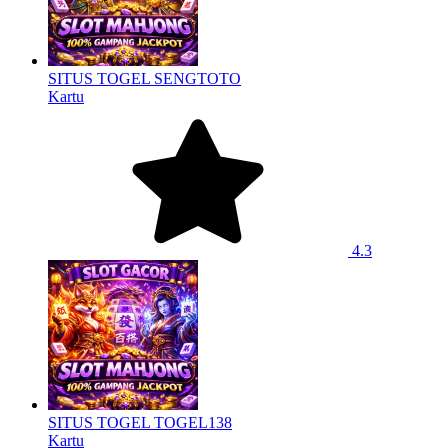
SITUS TOGEL SENGTOTO
Kartu
4.3
SITUS TOGEL TOGEL138
Kartu