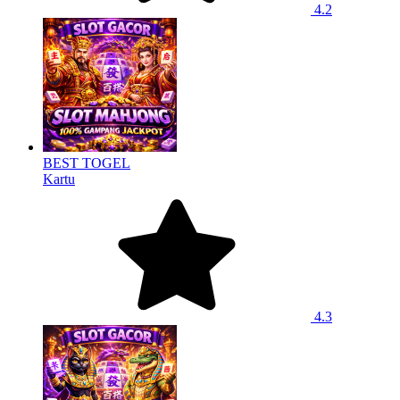
4.2
BEST TOGEL
Kartu
4.3