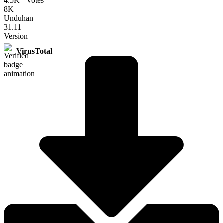
4.5K+ Votes
8K+
Unduhan
31.11
Version
VirusTotal