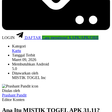
LOGIN
DAFTAR
Cara menginstal XAPK/APK/OBB
Kategori
Kartu
Tanggal Terbit
Maret 09, 2026
Membutuhkan Android
5.0
Ditawarkan oleh
MISTIK TOGEL Inc
Diulas oleh
Prashant Pandit
Editor Konten
Apa Itu MISTIK TOGEL APK 31.11?