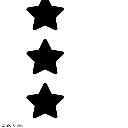
4.5K Votes