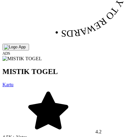
• PLAY TO REWARDS •
ADS
MISTIK TOGEL
Kartu
4.2