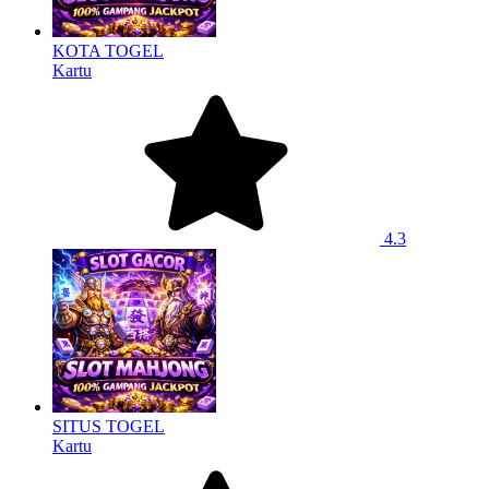
KOTA TOGEL
Kartu
4.3
SITUS TOGEL
Kartu