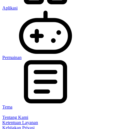
Aplikasi
Permainan
Tema
Tentang Kami
Ketentuan Layanan
Kebijakan Privasi