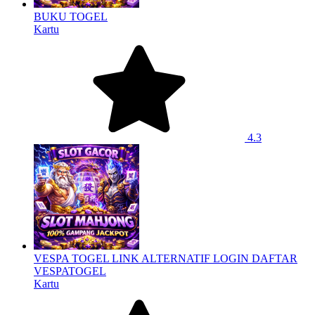
BUKU TOGEL
Kartu
4.3
VESPA TOGEL LINK ALTERNATIF LOGIN DAFTAR
VESPATOGEL
Kartu