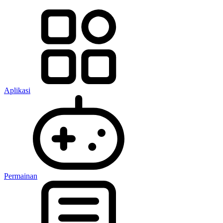
Aplikasi
Permainan