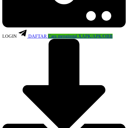
LOGIN
DAFTAR
Cara menginstal XAPK/APK/OBB