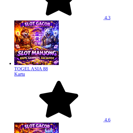
4.3
TOGEL ASIA 88
Kartu
4.6