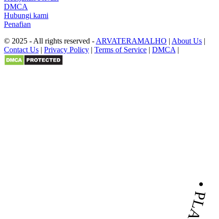
DMCA
Hubungi kami
Penafian
© 2025 - All rights reserved -
ARVATERAMALHO
|
About Us
|
Contact Us
|
Privacy Policy
|
Terms of Service
|
DMCA
|