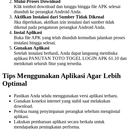
Mulai Proses Download
Klik tombol download dan tunggu hingga file APK selesai
diunduh ke perangkat Android Anda.
Aktifkan Instalasi dari Sumber Tidak Dikenal
Jika diperlukan, aktifkan izin instalasi dari sumber tidak
dikenal pada pengaturan perangkat Android Anda.
Instal Aplikasi
Buka file APK yang telah diunduh kemudian jalankan proses
instalasi hingga selesai.
Gunakan Aplikasi
Setelah instalasi berhasil, Anda dapat langsung membuka
aplikasi PANUTAN TOTO TOGEL LOGIN APK 61.10 dan
menikmati seluruh fitur yang tersedia.
Tips Menggunakan Aplikasi Agar Lebih
Optimal
Pastikan Anda selalu menggunakan versi aplikasi terbaru.
Gunakan koneksi internet yang stabil saat melakukan
download.
Periksa ruang penyimpanan perangkat sebelum menginstal
aplikasi.
Lakukan pembaruan aplikasi secara berkala untuk
mendapatkan peningkatan performa.