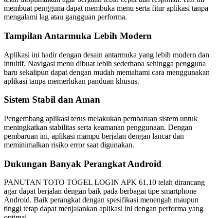
membuat pengguna dapat membuka menu serta fitur aplikasi tanpa
mengalami lag atau gangguan performa.
Tampilan Antarmuka Lebih Modern
Aplikasi ini hadir dengan desain antarmuka yang lebih modern dan
intuitif. Navigasi menu dibuat lebih sederhana sehingga pengguna
baru sekalipun dapat dengan mudah memahami cara menggunakan
aplikasi tanpa memerlukan panduan khusus.
Sistem Stabil dan Aman
Pengembang aplikasi terus melakukan pembaruan sistem untuk
meningkatkan stabilitas serta keamanan penggunaan. Dengan
pembaruan ini, aplikasi mampu berjalan dengan lancar dan
meminimalkan risiko error saat digunakan.
Dukungan Banyak Perangkat Android
PANUTAN TOTO TOGEL LOGIN APK 61.10 telah dirancang
agar dapat berjalan dengan baik pada berbagai tipe smartphone
Android. Baik perangkat dengan spesifikasi menengah maupun
tinggi tetap dapat menjalankan aplikasi ini dengan performa yang
optimal.