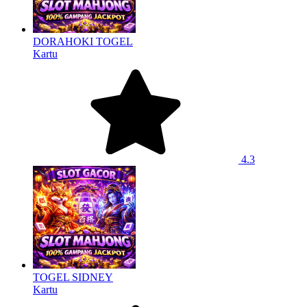
DORAHOKI TOGEL
Kartu
4.3
TOGEL SIDNEY
Kartu