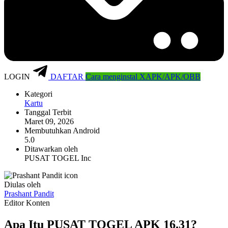
LOGIN
DAFTAR
Cara menginstal XAPK/APK/OBB
Kategori
Kartu
Tanggal Terbit
Maret 09, 2026
Membutuhkan Android
5.0
Ditawarkan oleh
PUSAT TOGEL Inc
Diulas oleh
Prashant Pandit
Editor Konten
Apa Itu PUSAT TOGEL APK 16.31?