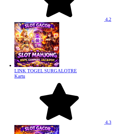
4.2
LINK TOGEL SURGALOTRE
Kartu
4.3