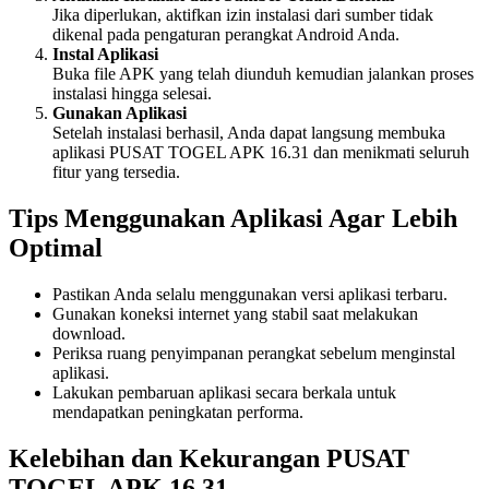
Jika diperlukan, aktifkan izin instalasi dari sumber tidak
dikenal pada pengaturan perangkat Android Anda.
Instal Aplikasi
Buka file APK yang telah diunduh kemudian jalankan proses
instalasi hingga selesai.
Gunakan Aplikasi
Setelah instalasi berhasil, Anda dapat langsung membuka
aplikasi PUSAT TOGEL APK 16.31 dan menikmati seluruh
fitur yang tersedia.
Tips Menggunakan Aplikasi Agar Lebih
Optimal
Pastikan Anda selalu menggunakan versi aplikasi terbaru.
Gunakan koneksi internet yang stabil saat melakukan
download.
Periksa ruang penyimpanan perangkat sebelum menginstal
aplikasi.
Lakukan pembaruan aplikasi secara berkala untuk
mendapatkan peningkatan performa.
Kelebihan dan Kekurangan PUSAT
TOGEL APK 16.31