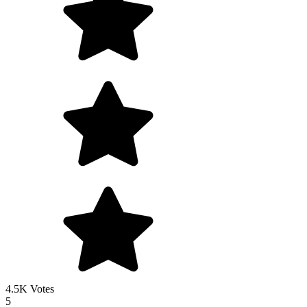
4.5K Votes
5