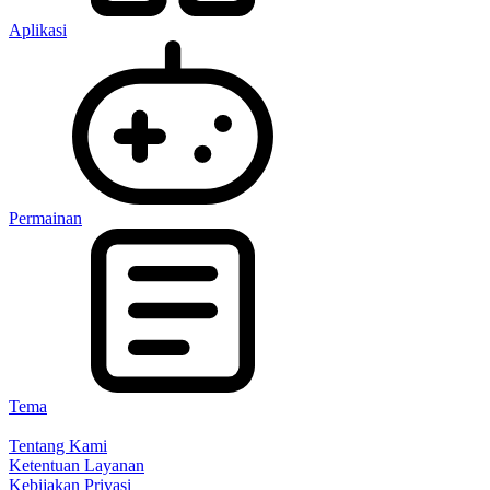
Aplikasi
Permainan
Tema
Tentang Kami
Ketentuan Layanan
Kebijakan Privasi