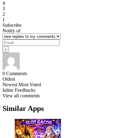
4
3
2
1
Subscribe
Notify of
0
Comments
Oldest
Newest
Most Voted
Inline Feedbacks
View all comments
Similar Apps