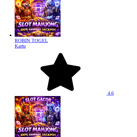
ROBIN TOGEL
Kartu
4.6