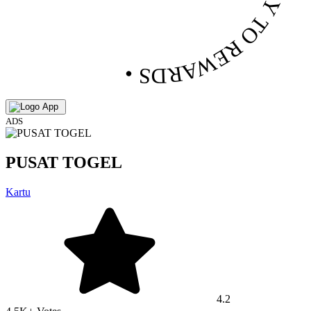
• PLAY TO REWARDS •
ADS
PUSAT TOGEL
Kartu
4.2