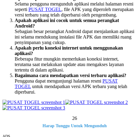
Selama pengguna mengunduh aplikasi melalui halaman resmi
seperti
PUSAT TOGEL
, file APK yang diperoleh merupakan
versi terbaru yang telah diperbarui oleh pengembang.
Apakah aplikasi ini cocok untuk semua perangkat
Android?
Sebagian besar perangkat Android dapat menjalankan aplikasi
ini selama mendukung instalasi file APK dan memiliki ruang
penyimpanan yang cukup.
Apakah perlu koneksi internet untuk menggunakan
aplikasi?
Beberapa fitur mungkin memerlukan koneksi internet,
terutama saat melakukan update atau mengakses layanan
tertentu di dalam aplikasi.
Bagaimana cara mendapatkan versi terbaru aplikasi?
Pengguna dapat mengunjungi halaman resmi
PUSAT
TOGEL
untuk mendapatkan versi APK terbaru yang telah
diperbarui.
26
Harap Tunggu Untuk Mengunduh
ADS