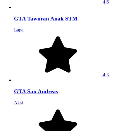
4.6
GTA Tawuran Anak STM
Laga
4.3
GTA San Andreas
Aksi