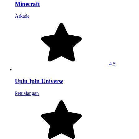
Minecraft
Arkade
4.5
Upin Ipin Universe
Petualangan