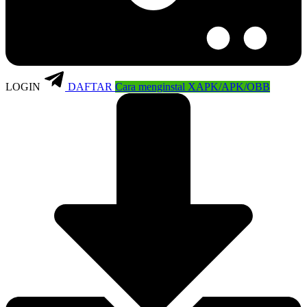
LOGIN
DAFTAR
Cara menginstal XAPK/APK/OBB