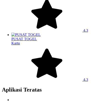
4.3
PUSAT TOGEL
Kartu
4.3
Aplikasi Teratas