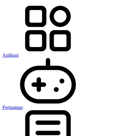
Aplikasi
Permainan