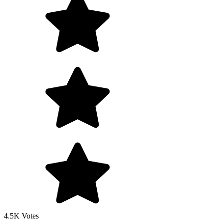
4.5K Votes