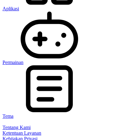
Aplikasi
Permainan
Tema
Tentang Kami
Ketentuan Layanan
Kebijakan Privasi