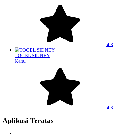
4.3
TOGEL SIDNEY
Kartu
4.3
Aplikasi Teratas