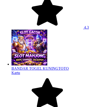
4.3
BANDAR TOGEL KUNINGTOTO
Kartu