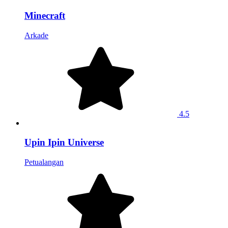
Minecraft
Arkade
4.5
Upin Ipin Universe
Petualangan