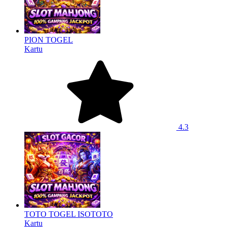
PION TOGEL
Kartu
4.3
TOTO TOGEL ISOTOTO
Kartu