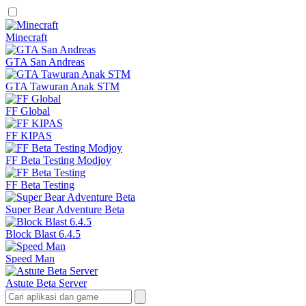
Minecraft
GTA San Andreas
GTA Tawuran Anak STM
FF Global
FF KIPAS
FF Beta Testing Modjoy
FF Beta Testing
Super Bear Adventure Beta
Block Blast 6.4.5
Speed Man
Astute Beta Server