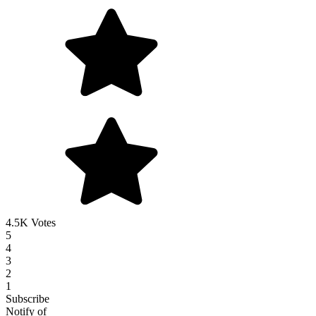
4.5K Votes
5
4
3
2
1
Subscribe
Notify of