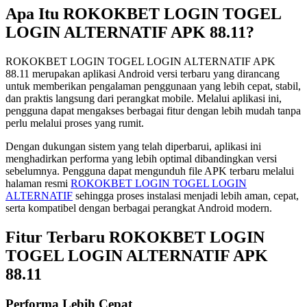
Apa Itu ROKOKBET LOGIN TOGEL
LOGIN ALTERNATIF APK 88.11?
ROKOKBET LOGIN TOGEL LOGIN ALTERNATIF APK
88.11 merupakan aplikasi Android versi terbaru yang dirancang
untuk memberikan pengalaman penggunaan yang lebih cepat, stabil,
dan praktis langsung dari perangkat mobile. Melalui aplikasi ini,
pengguna dapat mengakses berbagai fitur dengan lebih mudah tanpa
perlu melalui proses yang rumit.
Dengan dukungan sistem yang telah diperbarui, aplikasi ini
menghadirkan performa yang lebih optimal dibandingkan versi
sebelumnya. Pengguna dapat mengunduh file APK terbaru melalui
halaman resmi
ROKOKBET LOGIN TOGEL LOGIN
ALTERNATIF
sehingga proses instalasi menjadi lebih aman, cepat,
serta kompatibel dengan berbagai perangkat Android modern.
Fitur Terbaru ROKOKBET LOGIN
TOGEL LOGIN ALTERNATIF APK
88.11
Performa Lebih Cepat