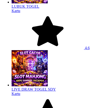
LUBUK TOGEL
Kartu
4.6
LIVE DRAW TOGEL SDY
Kartu