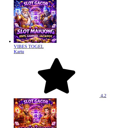
VIBES TOGEL
Kartu
4.2