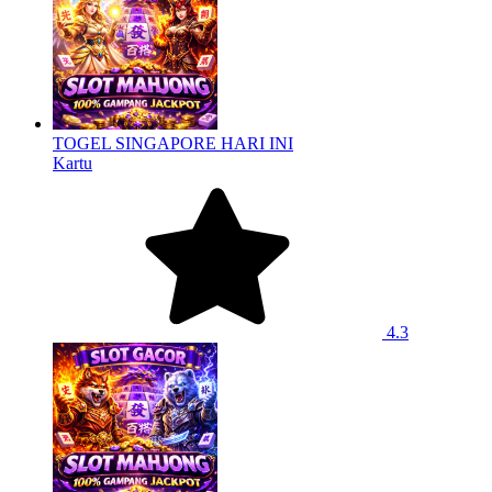
TOGEL SINGAPORE HARI INI
Kartu
4.3