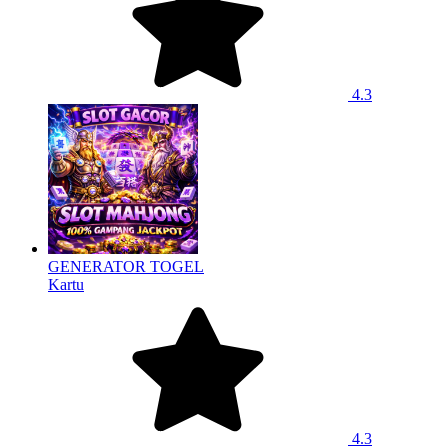
4.3
GENERATOR TOGEL
Kartu
4.3