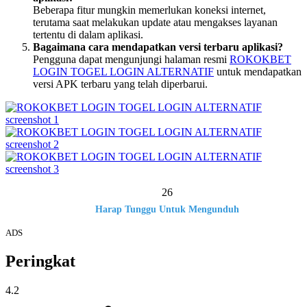
Beberapa fitur mungkin memerlukan koneksi internet,
terutama saat melakukan update atau mengakses layanan
tertentu di dalam aplikasi.
Bagaimana cara mendapatkan versi terbaru aplikasi?
Pengguna dapat mengunjungi halaman resmi
ROKOKBET
LOGIN TOGEL LOGIN ALTERNATIF
untuk mendapatkan
versi APK terbaru yang telah diperbarui.
26
Harap Tunggu Untuk Mengunduh
ADS
Peringkat
4.2