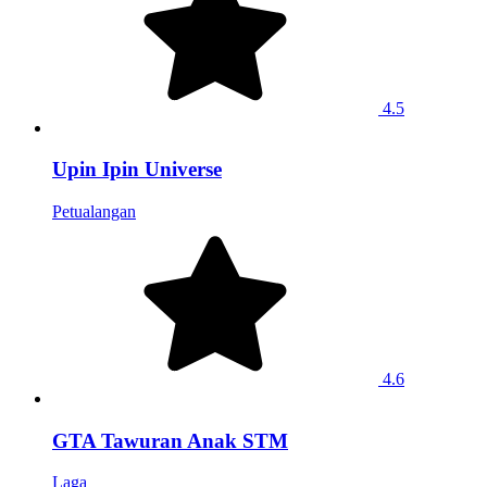
4.5
Upin Ipin Universe
Petualangan
4.6
GTA Tawuran Anak STM
Laga