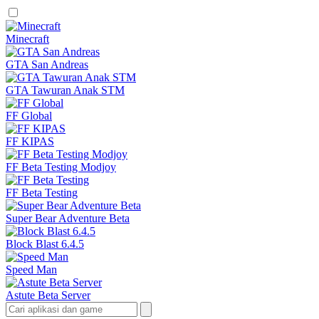
Minecraft
GTA San Andreas
GTA Tawuran Anak STM
FF Global
FF KIPAS
FF Beta Testing Modjoy
FF Beta Testing
Super Bear Adventure Beta
Block Blast 6.4.5
Speed Man
Astute Beta Server