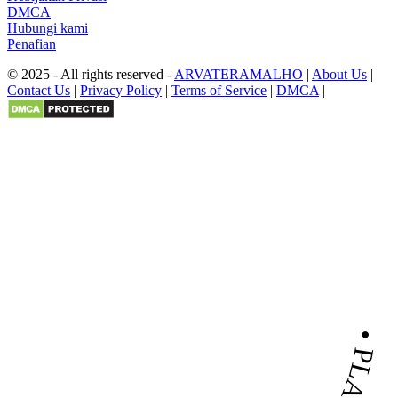
DMCA
Hubungi kami
Penafian
© 2025 - All rights reserved -
ARVATERAMALHO
|
About Us
|
Contact Us
|
Privacy Policy
|
Terms of Service
|
DMCA
|