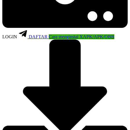
LOGIN
DAFTAR
Cara menginstal XAPK/APK/OBB