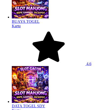
BUAYA TOGEL
Kartu
4.6
DATA TOGEL SDY