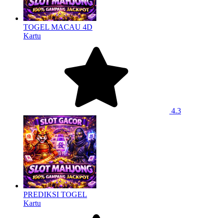
TOGEL MACAU 4D
Kartu
4.3
PREDIKSI TOGEL
Kartu