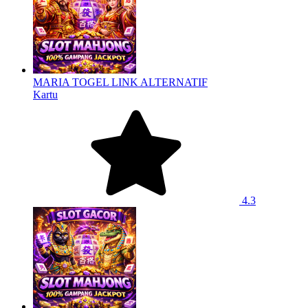
MARIA TOGEL LINK ALTERNATIF
Kartu
4.3