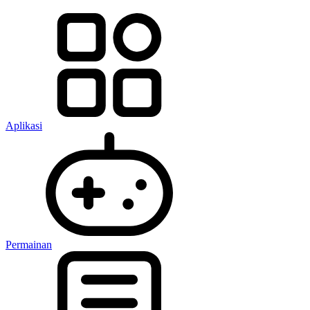
Aplikasi
Permainan