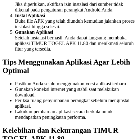
Jika diperlukan, aktifkan izin instalasi dari sumber tidak
dikenal pada pengaturan perangkat Android Anda.
Instal Aplikasi
Buka file APK yang telah diunduh kemudian jalankan proses
instalasi hingga selesai.
Gunakan Aplikasi
Setelah instalasi berhasil, Anda dapat langsung membuka
aplikasi TIMUR TOGEL APK 11.80 dan menikmati seluruh
fitur yang tersedia.
Tips Menggunakan Aplikasi Agar Lebih
Optimal
Pastikan Anda selalu menggunakan versi aplikasi terbaru.
Gunakan koneksi internet yang stabil saat melakukan
download.
Periksa ruang penyimpanan perangkat sebelum menginstal
aplikasi.
Lakukan pembaruan aplikasi secara berkala untuk
mendapatkan peningkatan performa.
Kelebihan dan Kekurangan TIMUR
TOGEL APK 11.80