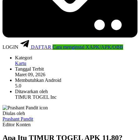
LOGIN
DAFTAR
Cara menginstal XAPK/APK/OBB
Kategori
Kartu
Tanggal Terbit
Maret 09, 2026
Membutuhkan Android
5.0
Ditawarkan oleh
TIMUR TOGEL Inc
Diulas oleh
Prashant Pandit
Editor Konten
Apa Itu TIMUR TOGEL APK 11.80?