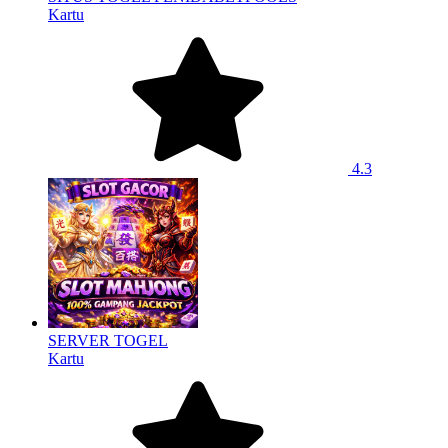
Kartu
4.3
SERVER TOGEL
Kartu