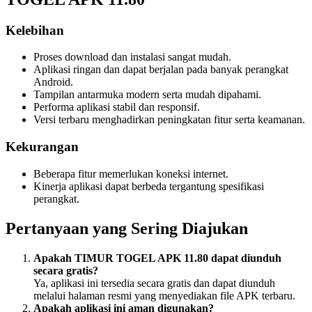
Kelebihan
Proses download dan instalasi sangat mudah.
Aplikasi ringan dan dapat berjalan pada banyak perangkat
Android.
Tampilan antarmuka modern serta mudah dipahami.
Performa aplikasi stabil dan responsif.
Versi terbaru menghadirkan peningkatan fitur serta keamanan.
Kekurangan
Beberapa fitur memerlukan koneksi internet.
Kinerja aplikasi dapat berbeda tergantung spesifikasi
perangkat.
Pertanyaan yang Sering Diajukan
Apakah TIMUR TOGEL APK 11.80 dapat diunduh
secara gratis?
Ya, aplikasi ini tersedia secara gratis dan dapat diunduh
melalui halaman resmi yang menyediakan file APK terbaru.
Apakah aplikasi ini aman digunakan?