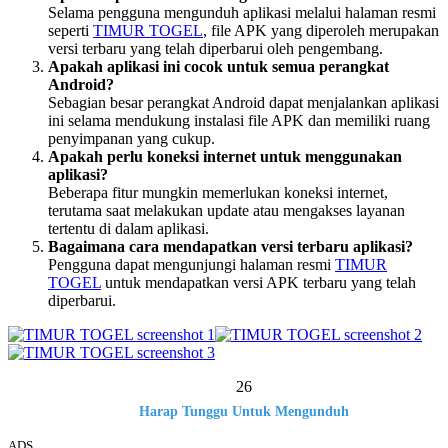
Selama pengguna mengunduh aplikasi melalui halaman resmi
seperti
TIMUR TOGEL
, file APK yang diperoleh merupakan
versi terbaru yang telah diperbarui oleh pengembang.
Apakah aplikasi ini cocok untuk semua perangkat
Android?
Sebagian besar perangkat Android dapat menjalankan aplikasi
ini selama mendukung instalasi file APK dan memiliki ruang
penyimpanan yang cukup.
Apakah perlu koneksi internet untuk menggunakan
aplikasi?
Beberapa fitur mungkin memerlukan koneksi internet,
terutama saat melakukan update atau mengakses layanan
tertentu di dalam aplikasi.
Bagaimana cara mendapatkan versi terbaru aplikasi?
Pengguna dapat mengunjungi halaman resmi
TIMUR
TOGEL
untuk mendapatkan versi APK terbaru yang telah
diperbarui.
26
Harap Tunggu Untuk Mengunduh
ADS