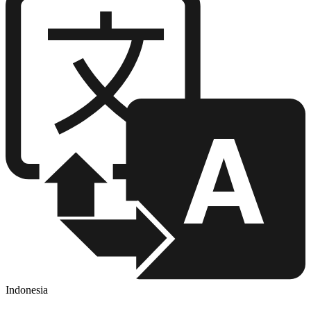
Indonesia