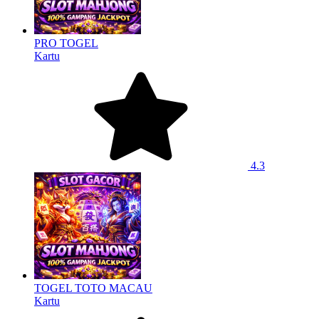
PRO TOGEL
Kartu
4.3
TOGEL TOTO MACAU
Kartu