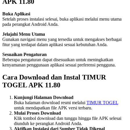
APK 11.80
Buka Aplikasi
Setelah proses instalasi selesai, buka aplikasi melalui menu utama
pada perangkat Android Anda.
Jelajahi Menu Utama
Gunakan navigasi menu yang tersedia untuk mengakses berbagai
fitur yang terdapat dalam aplikasi sesuai kebutuhan Anda.
Sesuaikan Pengaturan
Beberapa pengaturan dapat disesuaikan untuk meningkatkan
kenyamanan penggunaan aplikasi sesuai preferensi pengguna.
Cara Download dan Instal TIMUR
TOGEL APK 11.80
Kunjungi Halaman Download
Buka halaman download resmi melalui
TIMUR TOGEL
untuk mendapatkan file APK versi terbaru.
Mulai Proses Download
Klik tombol download dan tunggu hingga file APK selesai
diunduh ke perangkat Android Anda.
Aktifkan Instalasi dari Sumber Tidak Dikenal