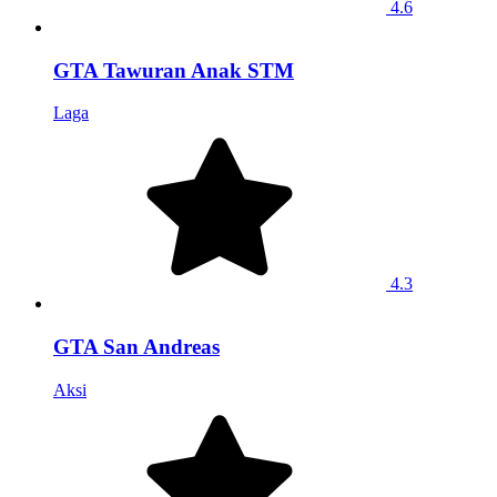
4.6
GTA Tawuran Anak STM
Laga
4.3
GTA San Andreas
Aksi