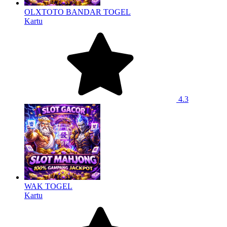
OLXTOTO BANDAR TOGEL
Kartu
4.3
WAK TOGEL
Kartu