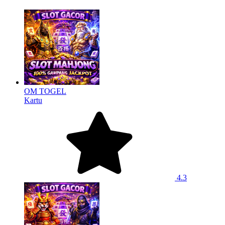
OM TOGEL
Kartu
4.3