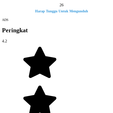
26
Harap Tunggu Untuk Mengunduh
ADS
Peringkat
4.2