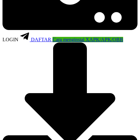
LOGIN
DAFTAR
Cara menginstal XAPK/APK/OBB