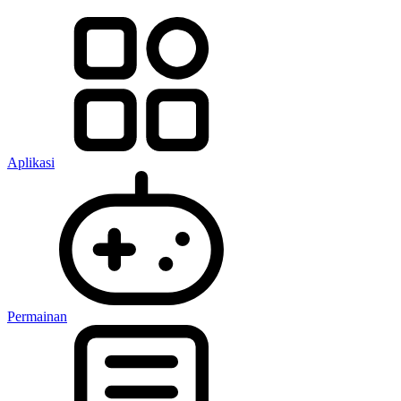
Aplikasi
Permainan