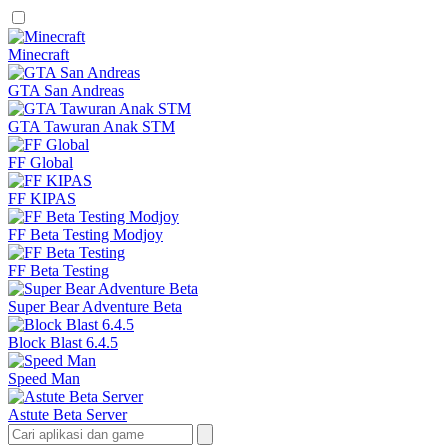
Minecraft
GTA San Andreas
GTA Tawuran Anak STM
FF Global
FF KIPAS
FF Beta Testing Modjoy
FF Beta Testing
Super Bear Adventure Beta
Block Blast 6.4.5
Speed Man
Astute Beta Server