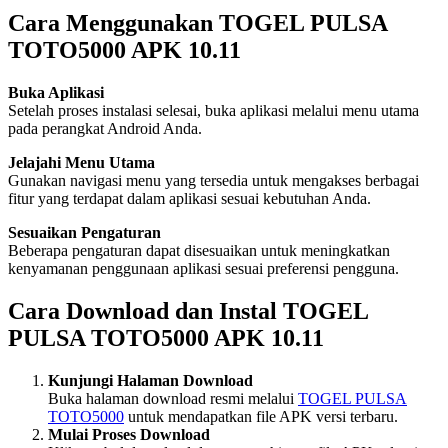
Cara Menggunakan TOGEL PULSA
TOTO5000 APK 10.11
Buka Aplikasi
Setelah proses instalasi selesai, buka aplikasi melalui menu utama
pada perangkat Android Anda.
Jelajahi Menu Utama
Gunakan navigasi menu yang tersedia untuk mengakses berbagai
fitur yang terdapat dalam aplikasi sesuai kebutuhan Anda.
Sesuaikan Pengaturan
Beberapa pengaturan dapat disesuaikan untuk meningkatkan
kenyamanan penggunaan aplikasi sesuai preferensi pengguna.
Cara Download dan Instal TOGEL
PULSA TOTO5000 APK 10.11
Kunjungi Halaman Download
Buka halaman download resmi melalui
TOGEL PULSA
TOTO5000
untuk mendapatkan file APK versi terbaru.
Mulai Proses Download