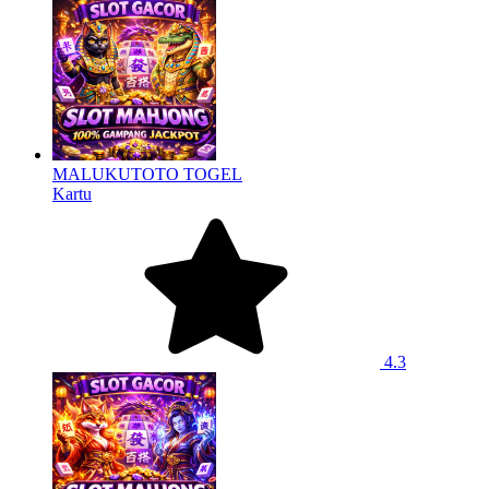
MALUKUTOTO TOGEL
Kartu
4.3