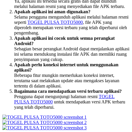
Ya, aplikasi ini tersedia secara gratis dan dapat diunduh
melalui halaman resmi yang menyediakan file APK terbaru.
Apakah aplikasi ini aman digunakan?
Selama pengguna mengunduh aplikasi melalui halaman resmi
seperti
TOGEL PULSA TOTO5000
, file APK yang
diperoleh merupakan versi terbaru yang telah diperbarui oleh
pengembang.
Apakah aplikasi ini cocok untuk semua perangkat
Android?
Sebagian besar perangkat Android dapat menjalankan aplikasi
ini selama mendukung instalasi file APK dan memiliki ruang
penyimpanan yang cukup.
Apakah perlu koneksi internet untuk menggunakan
aplikasi?
Beberapa fitur mungkin memerlukan koneksi internet,
terutama saat melakukan update atau mengakses layanan
tertentu di dalam aplikasi.
Bagaimana cara mendapatkan versi terbaru aplikasi?
Pengguna dapat mengunjungi halaman resmi
TOGEL
PULSA TOTO5000
untuk mendapatkan versi APK terbaru
yang telah diperbarui.