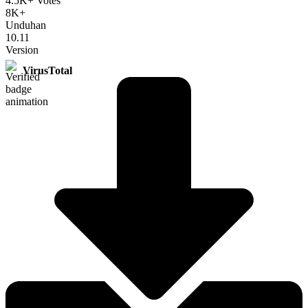
4.5K+ Votes
8K+
Unduhan
10.11
Version
VirusTotal