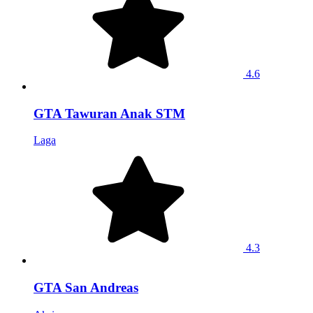
4.6
GTA Tawuran Anak STM
Laga
4.3
GTA San Andreas