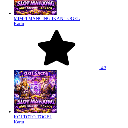
MIMPI MANCING IKAN TOGEL
Kartu
4.3
KOI TOTO TOGEL
Kartu