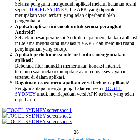
Selama pengguna mengunduh aplikasi melalui halaman resmi
seperti
TOGEL SYDNEY
, file APK yang diperoleh
merupakan versi terbaru yang telah diperbarui oleh
pengembang.
Apakah aplikasi ini cocok untuk semua perangkat
Android?
Sebagian besar perangkat Android dapat menjalankan aplikasi
ini selama mendukung instalasi file APK dan memiliki ruang
penyimpanan yang cukup.
Apakah perlu koneksi internet untuk menggunakan
aplikasi?
Beberapa fitur mungkin memerlukan koneksi internet,
terutama saat melakukan update atau mengakses layanan
tertentu di dalam aplikasi.
Bagaimana cara mendapatkan versi terbaru aplikasi?
Pengguna dapat mengunjungi halaman resmi
TOGEL
SYDNEY
untuk mendapatkan versi APK terbaru yang telah
diperbarui.
26
Harap Tunggu Untuk Mengunduh