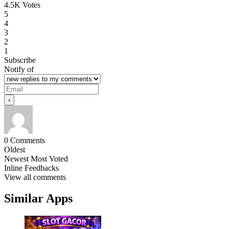
4.5K Votes
5
4
3
2
1
Subscribe
Notify of
0
Comments
Oldest
Newest
Most Voted
Inline Feedbacks
View all comments
Similar Apps