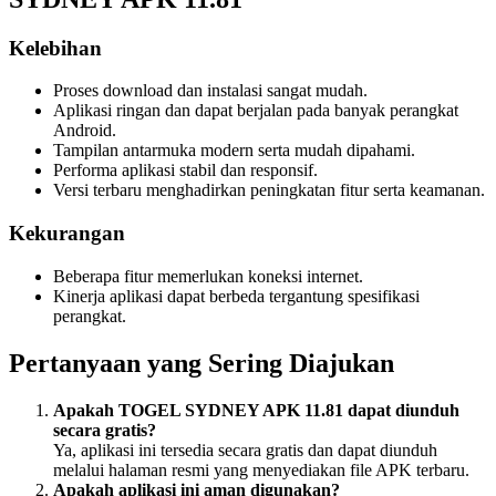
Kelebihan
Proses download dan instalasi sangat mudah.
Aplikasi ringan dan dapat berjalan pada banyak perangkat
Android.
Tampilan antarmuka modern serta mudah dipahami.
Performa aplikasi stabil dan responsif.
Versi terbaru menghadirkan peningkatan fitur serta keamanan.
Kekurangan
Beberapa fitur memerlukan koneksi internet.
Kinerja aplikasi dapat berbeda tergantung spesifikasi
perangkat.
Pertanyaan yang Sering Diajukan
Apakah TOGEL SYDNEY APK 11.81 dapat diunduh
secara gratis?
Ya, aplikasi ini tersedia secara gratis dan dapat diunduh
melalui halaman resmi yang menyediakan file APK terbaru.
Apakah aplikasi ini aman digunakan?