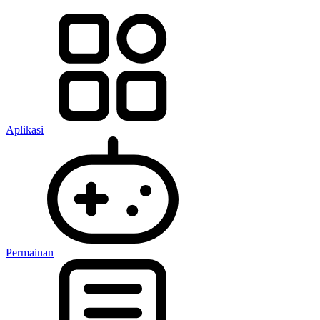
Aplikasi
Permainan