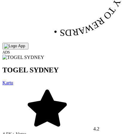
• PLAY TO REWARDS •
ADS
TOGEL SYDNEY
Kartu
4.2