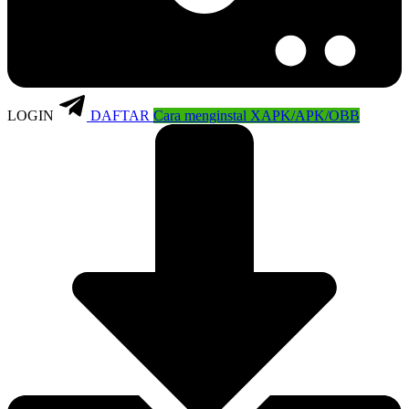
LOGIN
DAFTAR
Cara menginstal XAPK/APK/OBB