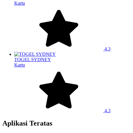
Kartu
4.3
TOGEL SYDNEY
Kartu
4.3
Aplikasi Teratas