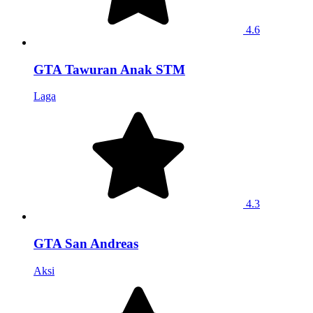
4.6
GTA Tawuran Anak STM
Laga
4.3
GTA San Andreas
Aksi