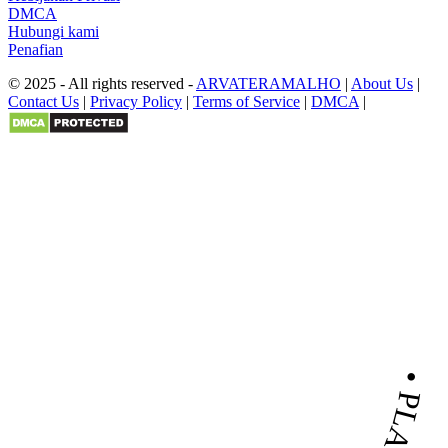
DMCA
Hubungi kami
Penafian
© 2025 - All rights reserved -
ARVATERAMALHO
|
About Us
|
Contact Us
|
Privacy Policy
|
Terms of Service
|
DMCA
|