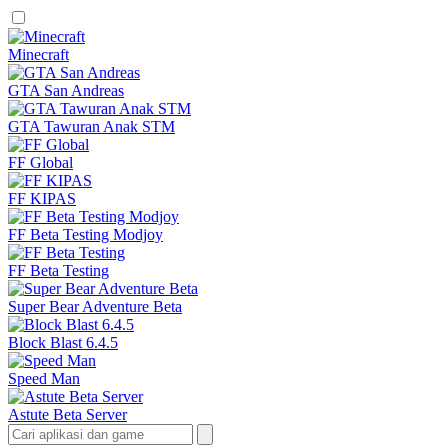
Minecraft
GTA San Andreas
GTA Tawuran Anak STM
FF Global
FF KIPAS
FF Beta Testing Modjoy
FF Beta Testing
Super Bear Adventure Beta
Block Blast 6.4.5
Speed Man
Astute Beta Server