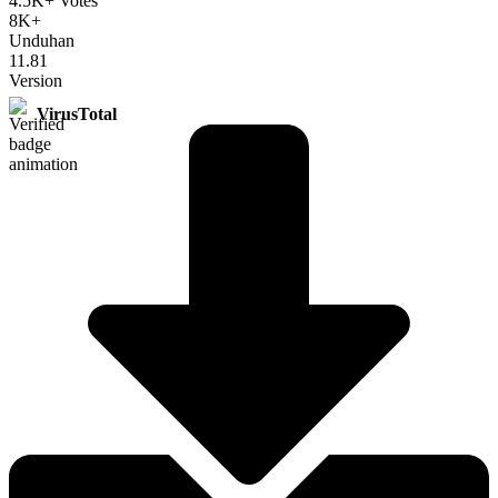
4.5K+ Votes
8K+
Unduhan
11.81
Version
VirusTotal