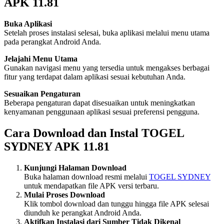
APK 11.81
Buka Aplikasi
Setelah proses instalasi selesai, buka aplikasi melalui menu utama
pada perangkat Android Anda.
Jelajahi Menu Utama
Gunakan navigasi menu yang tersedia untuk mengakses berbagai
fitur yang terdapat dalam aplikasi sesuai kebutuhan Anda.
Sesuaikan Pengaturan
Beberapa pengaturan dapat disesuaikan untuk meningkatkan
kenyamanan penggunaan aplikasi sesuai preferensi pengguna.
Cara Download dan Instal TOGEL
SYDNEY APK 11.81
Kunjungi Halaman Download
Buka halaman download resmi melalui
TOGEL SYDNEY
untuk mendapatkan file APK versi terbaru.
Mulai Proses Download
Klik tombol download dan tunggu hingga file APK selesai
diunduh ke perangkat Android Anda.
Aktifkan Instalasi dari Sumber Tidak Dikenal