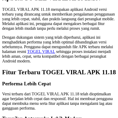
TOGEL VIRAL APK 11.18 merupakan aplikasi Android versi
terbaru yang dirancang untuk memberikan pengalaman penggunaan
yang lebih cepat, stabil, dan praktis langsung dari perangkat mobile.
Melalui aplikasi ini, pengguna dapat mengakses berbagai fitur
dengan lebih mudah tanpa perlu melalui proses yang rumit.
Dengan dukungan sistem yang telah diperbarui, aplikasi ini
menghadirkan performa yang lebih optimal dibandingkan versi
sebelumnya. Pengguna dapat mengunduh file APK terbaru melalui
halaman resmi
TOGEL VIRAL
sehingga proses instalasi menjadi
lebih aman, cepat, serta kompatibel dengan berbagai perangkat
Android modern.
Fitur Terbaru TOGEL VIRAL APK 11.18
Performa Lebih Cepat
Versi terbaru dari TOGEL VIRAL APK 11.18 telah dioptimalkan
agar berjalan lebih cepat dan responsif. Hal ini membuat pengguna
dapat membuka menu serta fitur aplikasi tanpa mengalami lag atau
gangguan performa.