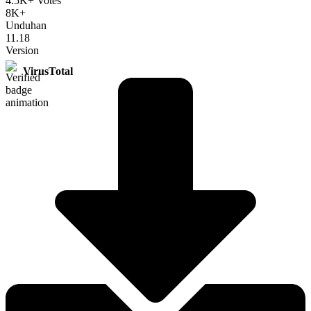
4.5K+ Votes
8K+
Unduhan
11.18
Version
VirusTotal