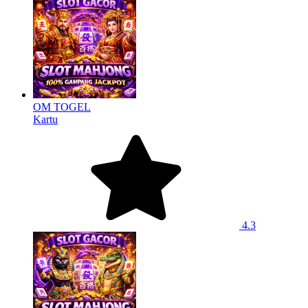
OM TOGEL
Kartu
4.3