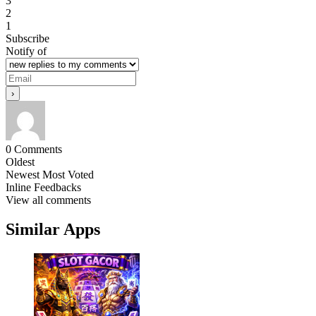
3
2
1
Subscribe
Notify of
0
Comments
Oldest
Newest
Most Voted
Inline Feedbacks
View all comments
Similar Apps