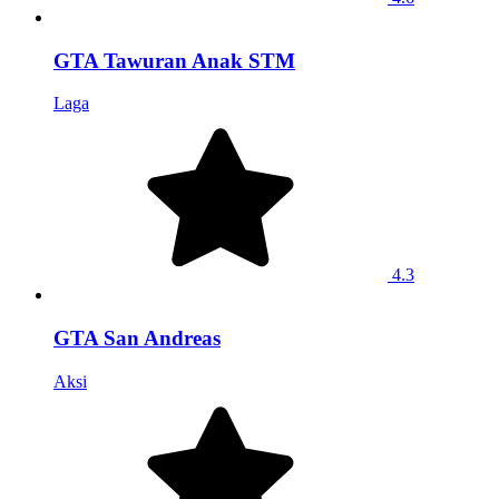
GTA Tawuran Anak STM
Laga
4.3
GTA San Andreas
Aksi