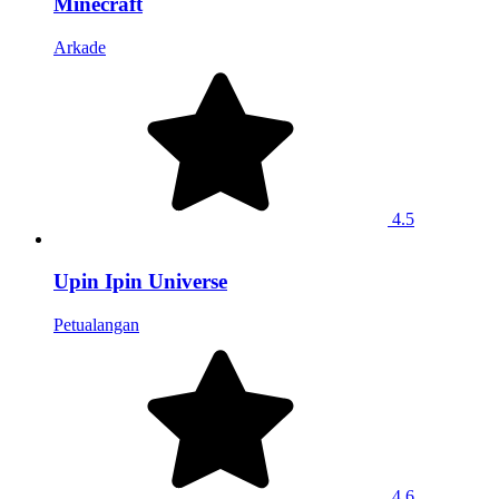
Minecraft
Arkade
4.5
Upin Ipin Universe
Petualangan
4.6