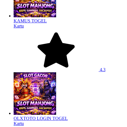
KAMUS TOGEL
Kartu
4.3
OLXTOTO LOGIN TOGEL
Kartu