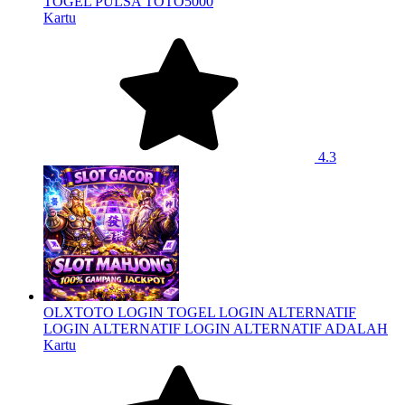
TOGEL PULSA TOTO5000
Kartu
4.3
OLXTOTO LOGIN TOGEL LOGIN ALTERNATIF
LOGIN ALTERNATIF LOGIN ALTERNATIF ADALAH
Kartu