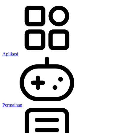
Aplikasi
Permainan