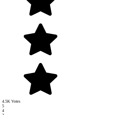
4.5K Votes
5
4