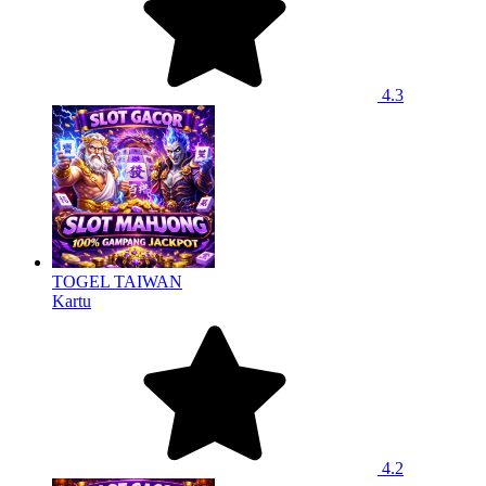
4.3
TOGEL TAIWAN
Kartu
4.2