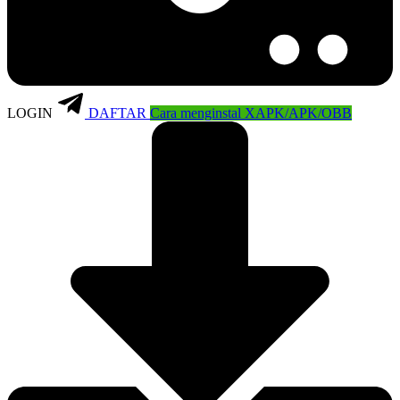
LOGIN
DAFTAR
Cara menginstal XAPK/APK/OBB