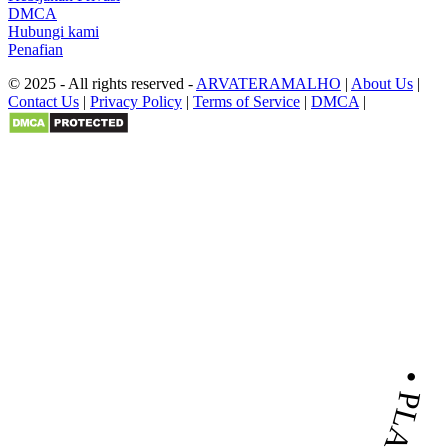
DMCA
Hubungi kami
Penafian
© 2025 - All rights reserved -
ARVATERAMALHO
|
About Us
|
Contact Us
|
Privacy Policy
|
Terms of Service
|
DMCA
|