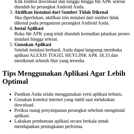
Klik tombol download dan tunggu hingga file APK selesai
diunduh ke perangkat Android Anda.
Aktifkan Instalasi dari Sumber Tidak Dikenal
Jika diperlukan, aktifkan izin instalasi dari sumber tidak
dikenal pada pengaturan perangkat Android Anda.
Instal Aplikasi
Buka file APK yang telah diunduh kemudian jalankan proses
instalasi hingga selesai.
Gunakan Aplikasi
Setelah instalasi berhasil, Anda dapat langsung membuka
aplikasi ALEXIS TOGEL HEYLINK APK 18.33 dan
menikmati seluruh fitur yang tersedia.
Tips Menggunakan Aplikasi Agar Lebih
Optimal
Pastikan Anda selalu menggunakan versi aplikasi terbaru.
Gunakan koneksi internet yang stabil saat melakukan
download.
Periksa ruang penyimpanan perangkat sebelum menginstal
aplikasi.
Lakukan pembaruan aplikasi secara berkala untuk
mendapatkan peningkatan performa.