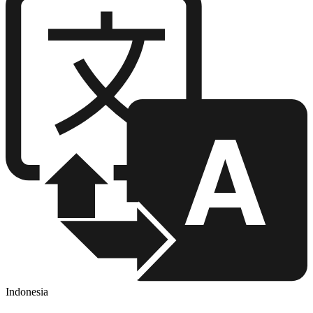
Indonesia