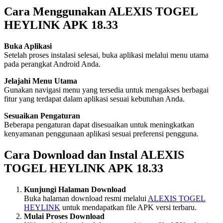
Cara Menggunakan ALEXIS TOGEL
HEYLINK APK 18.33
Buka Aplikasi
Setelah proses instalasi selesai, buka aplikasi melalui menu utama
pada perangkat Android Anda.
Jelajahi Menu Utama
Gunakan navigasi menu yang tersedia untuk mengakses berbagai
fitur yang terdapat dalam aplikasi sesuai kebutuhan Anda.
Sesuaikan Pengaturan
Beberapa pengaturan dapat disesuaikan untuk meningkatkan
kenyamanan penggunaan aplikasi sesuai preferensi pengguna.
Cara Download dan Instal ALEXIS
TOGEL HEYLINK APK 18.33
Kunjungi Halaman Download
Buka halaman download resmi melalui
ALEXIS TOGEL
HEYLINK
untuk mendapatkan file APK versi terbaru.
Mulai Proses Download