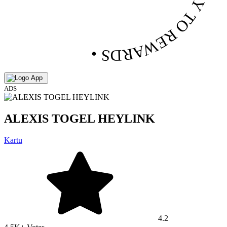
• PLAY TO REWARDS •
ADS
ALEXIS TOGEL HEYLINK
Kartu
4.2