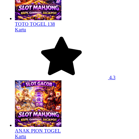
TOTO TOGEL 138
Kartu
4.3
ANAK PION TOGEL
Kartu