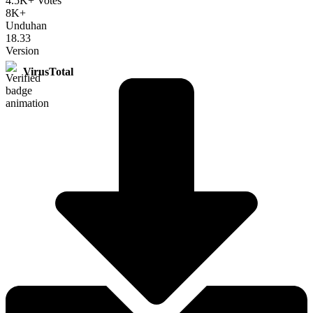
4.5K+ Votes
8K+
Unduhan
18.33
Version
VirusTotal