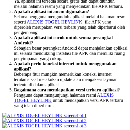
Ya, aplikasi ini tersedia secara gratis dan dapat diunduh
melalui halaman resmi yang menyediakan file APK terbaru.
Apakah aplikasi ini aman digunakan?
Selama pengguna mengunduh aplikasi melalui halaman resmi
seperti
ALEXIS TOGEL HEYLINK
, file APK yang
diperoleh merupakan versi terbaru yang telah diperbarui oleh
pengembang.
Apakah aplikasi ini cocok untuk semua perangkat
Android?
Sebagian besar perangkat Android dapat menjalankan aplikasi
ini selama mendukung instalasi file APK dan memiliki ruang
penyimpanan yang cukup.
Apakah perlu koneksi internet untuk menggunakan
aplikasi?
Beberapa fitur mungkin memerlukan koneksi internet,
terutama saat melakukan update atau mengakses layanan
tertentu di dalam aplikasi.
Bagaimana cara mendapatkan versi terbaru aplikasi?
Pengguna dapat mengunjungi halaman resmi
ALEXIS
TOGEL HEYLINK
untuk mendapatkan versi APK terbaru
yang telah diperbarui.