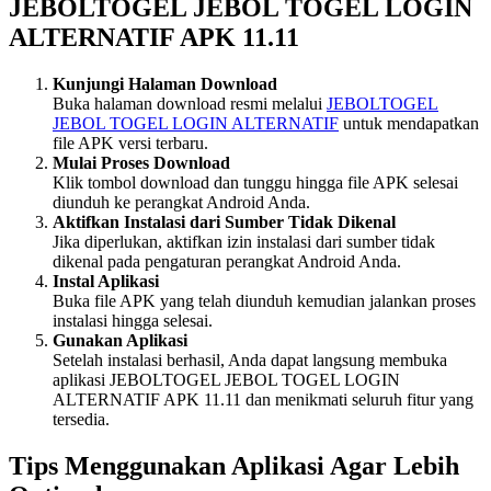
JEBOLTOGEL JEBOL TOGEL LOGIN
ALTERNATIF APK 11.11
Kunjungi Halaman Download
Buka halaman download resmi melalui
JEBOLTOGEL
JEBOL TOGEL LOGIN ALTERNATIF
untuk mendapatkan
file APK versi terbaru.
Mulai Proses Download
Klik tombol download dan tunggu hingga file APK selesai
diunduh ke perangkat Android Anda.
Aktifkan Instalasi dari Sumber Tidak Dikenal
Jika diperlukan, aktifkan izin instalasi dari sumber tidak
dikenal pada pengaturan perangkat Android Anda.
Instal Aplikasi
Buka file APK yang telah diunduh kemudian jalankan proses
instalasi hingga selesai.
Gunakan Aplikasi
Setelah instalasi berhasil, Anda dapat langsung membuka
aplikasi JEBOLTOGEL JEBOL TOGEL LOGIN
ALTERNATIF APK 11.11 dan menikmati seluruh fitur yang
tersedia.
Tips Menggunakan Aplikasi Agar Lebih