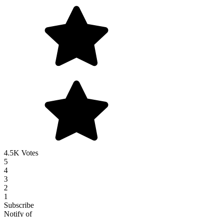
4.5K Votes
5
4
3
2
1
Subscribe
Notify of