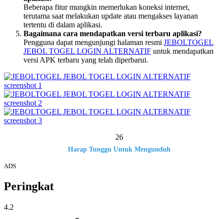
Beberapa fitur mungkin memerlukan koneksi internet,
terutama saat melakukan update atau mengakses layanan
tertentu di dalam aplikasi.
Bagaimana cara mendapatkan versi terbaru aplikasi?
Pengguna dapat mengunjungi halaman resmi
JEBOLTOGEL
JEBOL TOGEL LOGIN ALTERNATIF
untuk mendapatkan
versi APK terbaru yang telah diperbarui.
26
Harap Tunggu Untuk Mengunduh
ADS
Peringkat
4.2