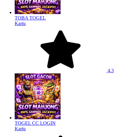
TOBA TOGEL
Kartu
4.3
TOGEL CC LOGIN
Kartu