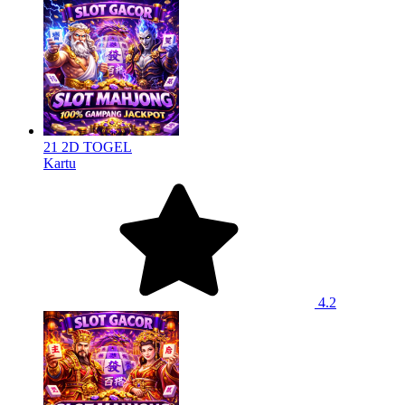
21 2D TOGEL
Kartu
4.2