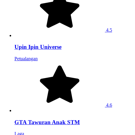
4.5
Upin Ipin Universe
Petualangan
4.6
GTA Tawuran Anak STM
Laga