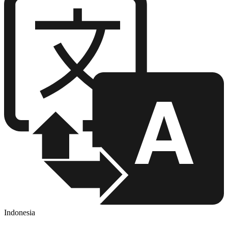
Indonesia