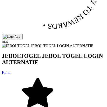
• PLAY TO REWARDS •
ADS
JEBOLTOGEL JEBOL TOGEL LOGIN
ALTERNATIF
Kartu