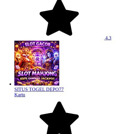
4.3
SITUS TOGEL DEPO77
Kartu