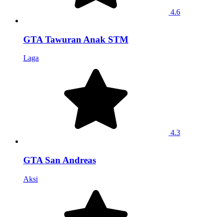
4.6
GTA Tawuran Anak STM
Laga
4.3
GTA San Andreas
Aksi