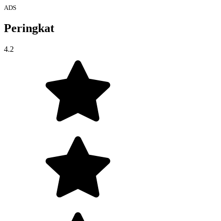
ADS
Peringkat
4.2