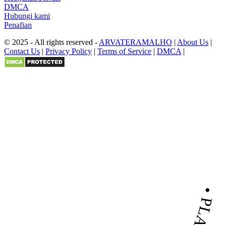
DMCA
Hubungi kami
Penafian
© 2025 - All rights reserved -
ARVATERAMALHO
|
About Us
|
Contact Us
|
Privacy Policy
|
Terms of Service
|
DMCA
|