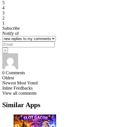
5
4
3
2
1
Subscribe
Notify of
0
Comments
Oldest
Newest
Most Voted
Inline Feedbacks
View all comments
Similar Apps