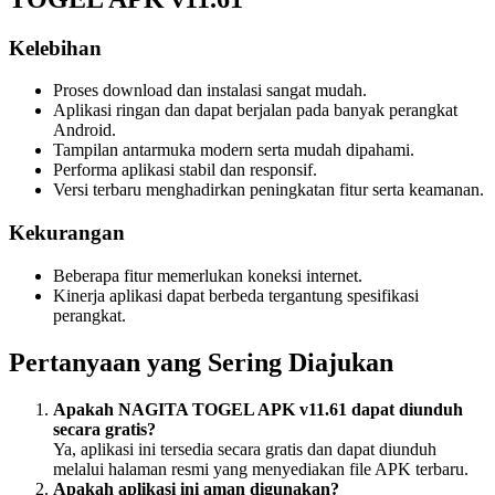
Kelebihan
Proses download dan instalasi sangat mudah.
Aplikasi ringan dan dapat berjalan pada banyak perangkat
Android.
Tampilan antarmuka modern serta mudah dipahami.
Performa aplikasi stabil dan responsif.
Versi terbaru menghadirkan peningkatan fitur serta keamanan.
Kekurangan
Beberapa fitur memerlukan koneksi internet.
Kinerja aplikasi dapat berbeda tergantung spesifikasi
perangkat.
Pertanyaan yang Sering Diajukan
Apakah NAGITA TOGEL APK v11.61 dapat diunduh
secara gratis?
Ya, aplikasi ini tersedia secara gratis dan dapat diunduh
melalui halaman resmi yang menyediakan file APK terbaru.
Apakah aplikasi ini aman digunakan?