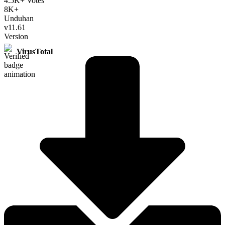
4.5K+ Votes
8K+
Unduhan
v11.61
Version
VirusTotal