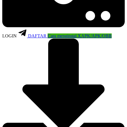
LOGIN
DAFTAR
Cara menginstal XAPK/APK/OBB