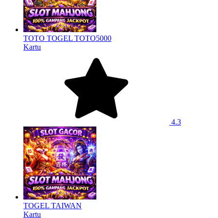
TOTO TOGEL TOTO5000
Kartu
4.3
TOGEL TAIWAN
Kartu