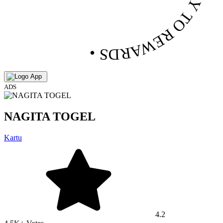
• PLAY TO REWARDS •
ADS
NAGITA TOGEL
Kartu
4.2