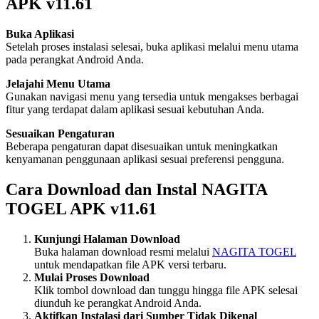
APK v11.61
Buka Aplikasi
Setelah proses instalasi selesai, buka aplikasi melalui menu utama
pada perangkat Android Anda.
Jelajahi Menu Utama
Gunakan navigasi menu yang tersedia untuk mengakses berbagai
fitur yang terdapat dalam aplikasi sesuai kebutuhan Anda.
Sesuaikan Pengaturan
Beberapa pengaturan dapat disesuaikan untuk meningkatkan
kenyamanan penggunaan aplikasi sesuai preferensi pengguna.
Cara Download dan Instal NAGITA
TOGEL APK v11.61
Kunjungi Halaman Download
Buka halaman download resmi melalui
NAGITA TOGEL
untuk mendapatkan file APK versi terbaru.
Mulai Proses Download
Klik tombol download dan tunggu hingga file APK selesai
diunduh ke perangkat Android Anda.
Aktifkan Instalasi dari Sumber Tidak Dikenal