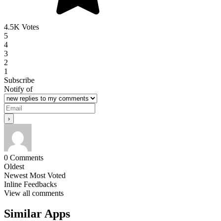
4.5K Votes
5
4
3
2
1
Subscribe
Notify of
0
Comments
Oldest
Newest
Most Voted
Inline Feedbacks
View all comments
Similar Apps