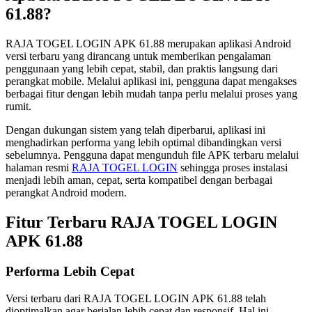
61.88?
RAJA TOGEL LOGIN APK 61.88 merupakan aplikasi Android
versi terbaru yang dirancang untuk memberikan pengalaman
penggunaan yang lebih cepat, stabil, dan praktis langsung dari
perangkat mobile. Melalui aplikasi ini, pengguna dapat mengakses
berbagai fitur dengan lebih mudah tanpa perlu melalui proses yang
rumit.
Dengan dukungan sistem yang telah diperbarui, aplikasi ini
menghadirkan performa yang lebih optimal dibandingkan versi
sebelumnya. Pengguna dapat mengunduh file APK terbaru melalui
halaman resmi
RAJA TOGEL LOGIN
sehingga proses instalasi
menjadi lebih aman, cepat, serta kompatibel dengan berbagai
perangkat Android modern.
Fitur Terbaru RAJA TOGEL LOGIN
APK 61.88
Performa Lebih Cepat
Versi terbaru dari RAJA TOGEL LOGIN APK 61.88 telah
dioptimalkan agar berjalan lebih cepat dan responsif. Hal ini