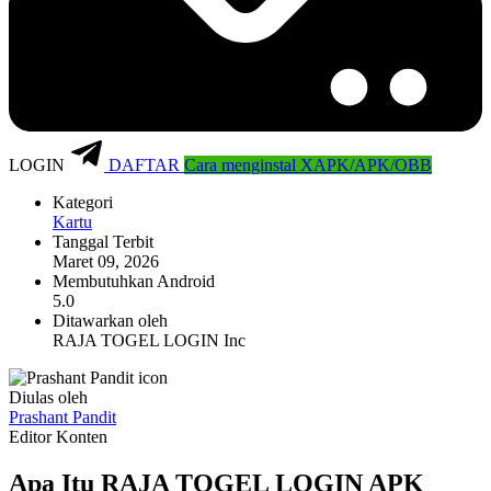
LOGIN
DAFTAR
Cara menginstal XAPK/APK/OBB
Kategori
Kartu
Tanggal Terbit
Maret 09, 2026
Membutuhkan Android
5.0
Ditawarkan oleh
RAJA TOGEL LOGIN Inc
Diulas oleh
Prashant Pandit
Editor Konten
Apa Itu RAJA TOGEL LOGIN APK