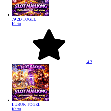
79 2D TOGEL
Kartu
4.3
LUBUK TOGEL
Kartu