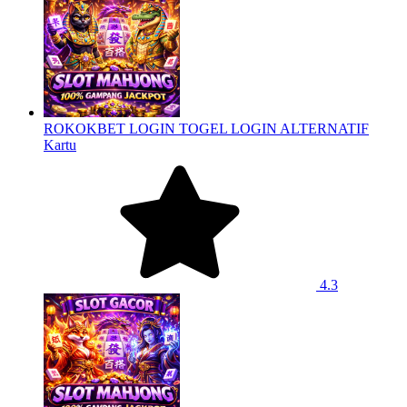
ROKOKBET LOGIN TOGEL LOGIN ALTERNATIF
Kartu
4.3