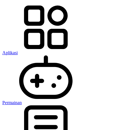
Aplikasi
Permainan