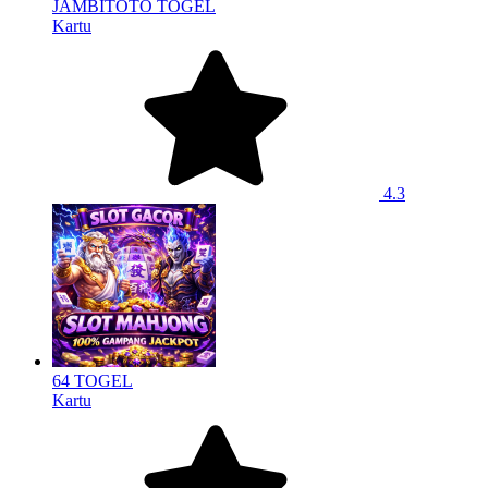
JAMBITOTO TOGEL
Kartu
4.3
64 TOGEL
Kartu