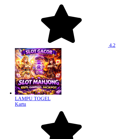
4.2
LAMPU TOGEL
Kartu