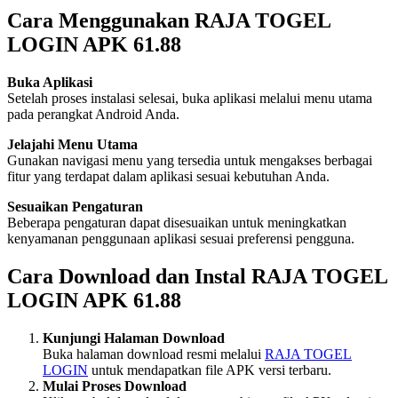
Cara Menggunakan RAJA TOGEL
LOGIN APK 61.88
Buka Aplikasi
Setelah proses instalasi selesai, buka aplikasi melalui menu utama
pada perangkat Android Anda.
Jelajahi Menu Utama
Gunakan navigasi menu yang tersedia untuk mengakses berbagai
fitur yang terdapat dalam aplikasi sesuai kebutuhan Anda.
Sesuaikan Pengaturan
Beberapa pengaturan dapat disesuaikan untuk meningkatkan
kenyamanan penggunaan aplikasi sesuai preferensi pengguna.
Cara Download dan Instal RAJA TOGEL
LOGIN APK 61.88
Kunjungi Halaman Download
Buka halaman download resmi melalui
RAJA TOGEL
LOGIN
untuk mendapatkan file APK versi terbaru.
Mulai Proses Download