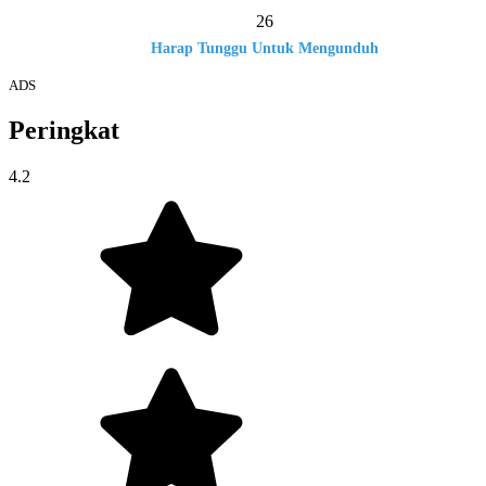
26
Harap Tunggu Untuk Mengunduh
ADS
Peringkat
4.2