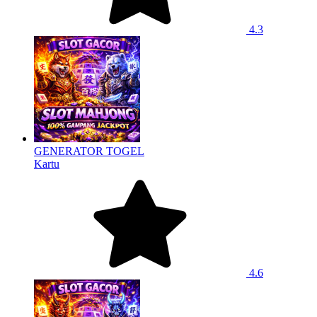
4.3
GENERATOR TOGEL
Kartu
4.6