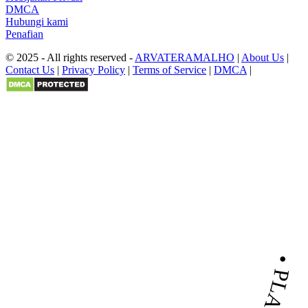
DMCA
Hubungi kami
Penafian
© 2025 - All rights reserved -
ARVATERAMALHO
|
About Us
|
Contact Us
|
Privacy Policy
|
Terms of Service
|
DMCA
|