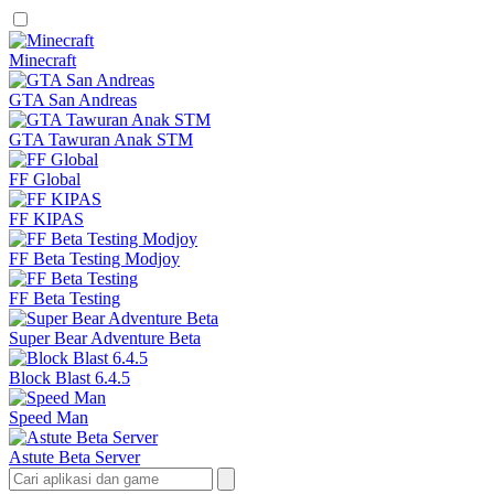
Minecraft
GTA San Andreas
GTA Tawuran Anak STM
FF Global
FF KIPAS
FF Beta Testing Modjoy
FF Beta Testing
Super Bear Adventure Beta
Block Blast 6.4.5
Speed Man
Astute Beta Server