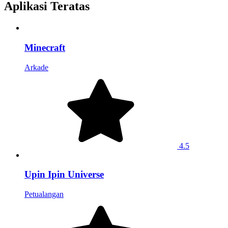
Aplikasi Teratas
Minecraft
Arkade
4.5
Upin Ipin Universe
Petualangan