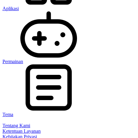
Aplikasi
Permainan
Tema
Tentang Kami
Ketentuan Layanan
Kebijakan Privasi