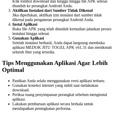
Klik tombol download dan tunggu hingga file APK selesai
diunduh ke perangkat Android Anda.
Aktifkan Instalasi dari Sumber Tidak Dikenal
Jika diperlukan, aktifkan izin instalasi dari sumber tidak
dikenal pada pengaturan perangkat Android Anda.
Instal Aplikasi
Buka file APK yang telah diunduh kemudian jalankan proses
instalasi hingga selesai.
Gunakan Aplikasi
Setelah instalasi berhasil, Anda dapat langsung membuka
aplikasi MEDOK JITU TOGEL APK v61.31 dan menikmati
seluruh fitur yang tersedia.
Tips Menggunakan Aplikasi Agar Lebih
Optimal
Pastikan Anda selalu menggunakan versi aplikasi terbaru.
Gunakan koneksi internet yang stabil saat melakukan
download.
Periksa ruang penyimpanan perangkat sebelum menginstal
aplikasi.
Lakukan pembaruan aplikasi secara berkala untuk
mendapatkan peningkatan performa.