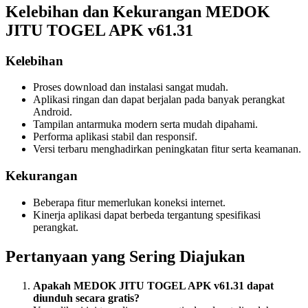
Kelebihan dan Kekurangan MEDOK
JITU TOGEL APK v61.31
Kelebihan
Proses download dan instalasi sangat mudah.
Aplikasi ringan dan dapat berjalan pada banyak perangkat
Android.
Tampilan antarmuka modern serta mudah dipahami.
Performa aplikasi stabil dan responsif.
Versi terbaru menghadirkan peningkatan fitur serta keamanan.
Kekurangan
Beberapa fitur memerlukan koneksi internet.
Kinerja aplikasi dapat berbeda tergantung spesifikasi
perangkat.
Pertanyaan yang Sering Diajukan
Apakah MEDOK JITU TOGEL APK v61.31 dapat
diunduh secara gratis?