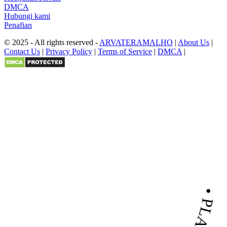
DMCA
Hubungi kami
Penafian
© 2025 - All rights reserved -
ARVATERAMALHO
|
About Us
|
Contact Us
|
Privacy Policy
|
Terms of Service
|
DMCA
|