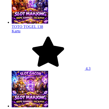
TOTO TOGEL 138
Kartu
4.3