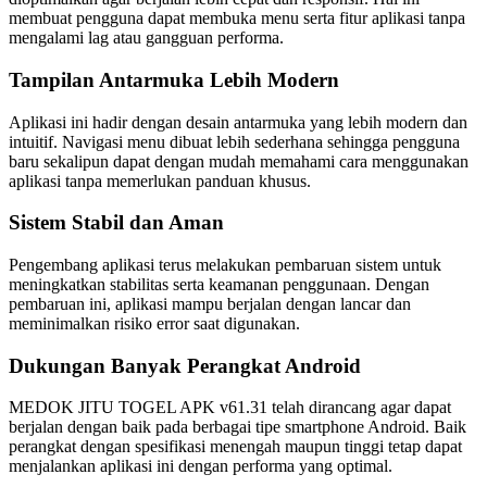
membuat pengguna dapat membuka menu serta fitur aplikasi tanpa
mengalami lag atau gangguan performa.
Tampilan Antarmuka Lebih Modern
Aplikasi ini hadir dengan desain antarmuka yang lebih modern dan
intuitif. Navigasi menu dibuat lebih sederhana sehingga pengguna
baru sekalipun dapat dengan mudah memahami cara menggunakan
aplikasi tanpa memerlukan panduan khusus.
Sistem Stabil dan Aman
Pengembang aplikasi terus melakukan pembaruan sistem untuk
meningkatkan stabilitas serta keamanan penggunaan. Dengan
pembaruan ini, aplikasi mampu berjalan dengan lancar dan
meminimalkan risiko error saat digunakan.
Dukungan Banyak Perangkat Android
MEDOK JITU TOGEL APK v61.31 telah dirancang agar dapat
berjalan dengan baik pada berbagai tipe smartphone Android. Baik
perangkat dengan spesifikasi menengah maupun tinggi tetap dapat
menjalankan aplikasi ini dengan performa yang optimal.