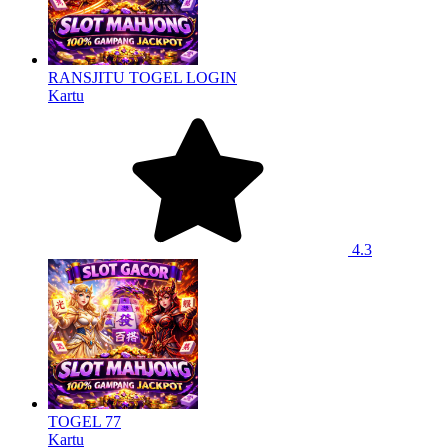
RANSJITU TOGEL LOGIN
Kartu
4.3
TOGEL 77
Kartu